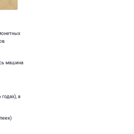
 монетных
ов
ась машина
годах), а
пеек)