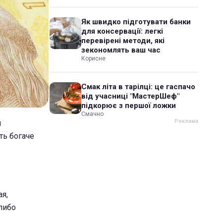
Як швидко підготувати банки
для консервації: легкі
перевірені методи, які
зекономлять ваш час
Корисне
Смак літа в тарілці: це гаспачо
від учасниці "МастерШеф"
підкорює з першої ложки
Смачно
м
ть богаче
ая,
-либо