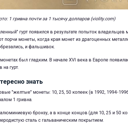
то: 1 гривна почти за 1 тысячу долларов (violity.com)
мленный" гурт появился в результате попыток владельцев
от порчи монеты, когда края монет из драгоценных металл
обрезались, и фальшивок.
х монетах был гладким. В начале XVI века в Европе появил
 на гурт.
нтересно знать
вые "желтые" монеты: 10, 25, 50 копеек (в 1992, 1994-1996 
алом 1 гривна.
алюминиевую бронзу, а в конце концов (для 10, 25 и 50 ко
леродистую сталь с гальваническим покрытием.