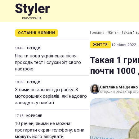
Головна
›
Життя
›
Такая 1 г
ОСТАННІ НОВИНИ
12 січня 2022 ·
ЖИТТЯ
18:49
ТРЕНДИ
Яка ти нова українська пісня:
Такая 1 гри
проходь тест і слухай хіт свого
почти 1000
настрою
18:09
ТРЕНДИ
Світлана Мащенко
З ними не заснеш до ранку: 8
старший редактор стрі
моторошних серіалів, які надовго
засядуть у пам'яті
17:18
КОРИСНЕ
10 речей, якими не можна
протирати екран телефону: вони
можуть його зіпсувати