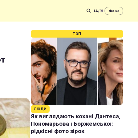
UA
/
RU
rbc.ua
ТОП
ют
ЛЮДИ
Як виглядають кохані Дантеса,
Пономарьова і Боржемської:
рідкісні фото зірок