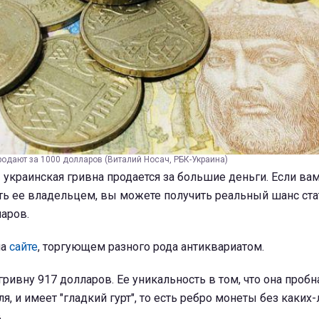
продают за 1000 долларов (Виталий Носач, РБК-Украина)
украинская гривна продается за большие деньги. Если ва
ть ее владельцем, вы можете получить реальный шанс ста
ларов.
на
сайте
, торгующем разного рода антиквариатом.
ривну 917 долларов. Ее уникальность в том, что она пробн
я, и имеет "гладкий гурт", то есть ребро монеты без каких
.