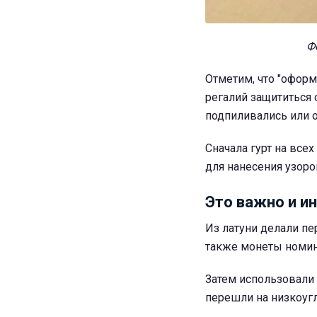
Фо
Отметим, что "офор
регалий защититься 
подпиливались или 
Сначала гурт на все
для нанесения узоров
Это важно и и
Из латуни делали пер
также монеты номин
Затем использовали 
перешли на низкоуг