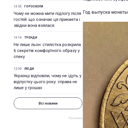
13:55
ГОРОСКОПИ
Год выпуска монеты 
Чому не можна мити підлогу після
гостей: що означає ця прикмета і
звідки вона взялася
13:14
ТРЕНДИ
Не лише льон: стилістка розкрила
6 секретів комфортного образу у
спеку
12:30
ЛЮДИ
Українці відповіли, чому не їдуть у
відпустку цього року: справа не
лише у грошах
Всі новини