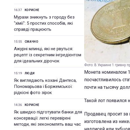
16:37
КОРИСНЕ
Мурахи зникнуть з городу без
"хімії": 5 простих способів, які
справді працюють
15:55
СМАЧНО
Ажурні млинці, які не рвуться:
рецепт із секретним інгредієнтом
для ідеальних дірочок
Фото: В Украине 1 гривну 
Монета номиналом 1 
15:19
ЛЮДИ
посчастливилось ста
Як виглядають кохані Дантеса,
Пономарьова і Боржемської:
почти на тысячу дол
рідкісні фото зірок
Такой лот появился 
14:36
КОРИСНЕ
Як швидко підготувати банки для
Продавец просит за г
консервації: легкі перевірені
изготовлена из никел
методи, які зекономлять ваш час
надписей или зубцов