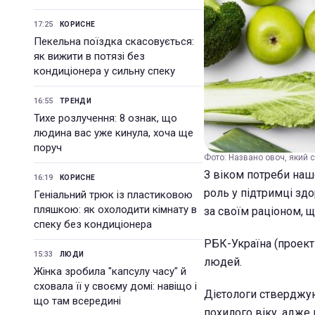
17:25
КОРИСНЕ
Пекельна поїздка скасовується:
як вижити в потязі без
кондиціонера у сильну спеку
16:55
ТРЕНДИ
Тихе розлучення: 8 ознак, що
людина вас уже кинула, хоча ще
поруч
Фото: Названо овоч, який с
З віком потреби наш
16:19
КОРИСНЕ
роль у підтримці здо
Геніальний трюк із пластиковою
пляшкою: як охолодити кімнату в
за своїм раціоном, 
спеку без кондиціонера
РБК-Україна (проект 
15:33
ЛЮДИ
людей.
Жінка зробила "капсулу часу" й
сховала її у своєму домі: навіщо і
Дієтологи стверджую
що там всередині
похилого віку, адже 