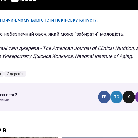
 причин, чому варто їсти пекінську капусту.
о небезпечний овоч, який може "забирати" молодість.
ні такі джерела - The American Journal of Clinical Nutrition,
Університету Джонса Хопкінса, National Institute of Aging.
я
Здоров'я
таття?
FB
TG
X
узями