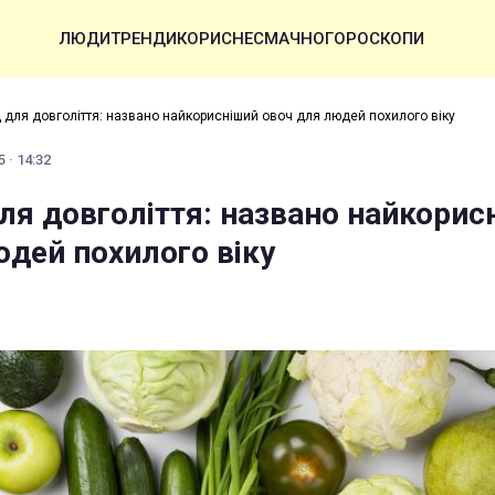
ЛЮДИ
ТРЕНДИ
КОРИСНЕ
СМАЧНО
ГОРОСКОПИ
 для довголіття: названо найкорисніший овоч для людей похилого віку
 · 14:32
ля довголіття: названо найкорис
юдей похилого віку