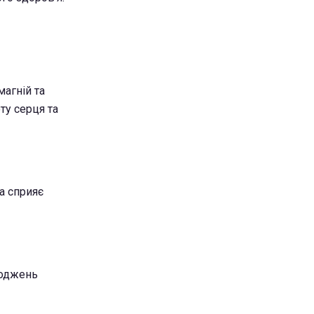
магній та
ту серця та
а сприяє
коджень