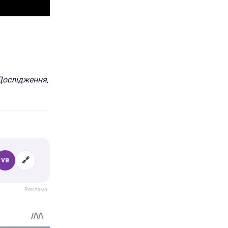
 Дослідження,
🔗
VB