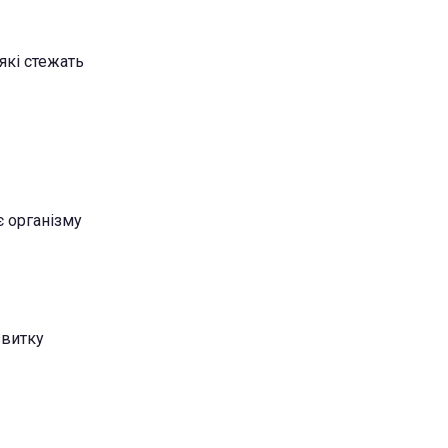
які стежать
є організму
звитку