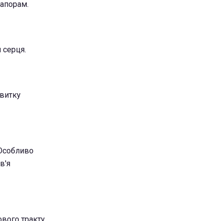
запорам.
 серця.
звитку
 Особливо
в'я
вого тракту,