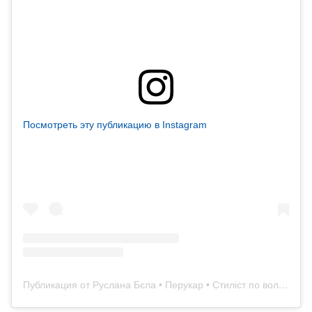
Посмотреть эту публикацию в Instagram
Публикация от Руслана Бєла • Перукар • Стиліст по волоссю • Колорист (@ruslana.bela)