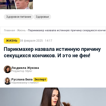
Здоровое питание
Здоровье
Главная
›
Жизнь
›
Парикмахер назвала истинную причину секущихся кончик
ЖИЗНЬ
08 февраля 2025 · 14:17
Парикмахер назвала истинную причину
секущихся кончиков. И это не фен!
Людмила Жукова
Редактор Styler
Руслана Бела
Эксперт
парикмахер-стилист