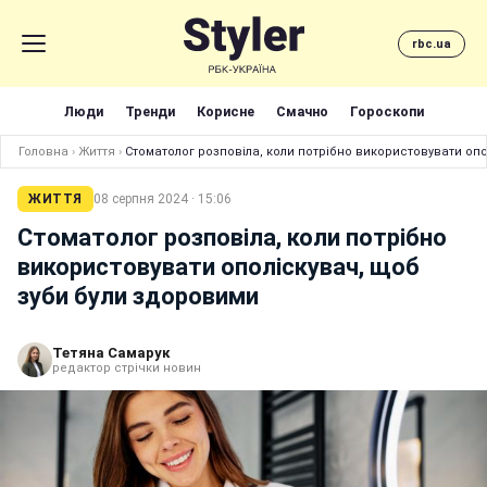
rbc.ua
Люди
Тренди
Корисне
Смачно
Гороскопи
Головна
›
Життя
›
Стоматолог розповіла, коли потрібно використовувати оп
ЖИТТЯ
08 серпня 2024 · 15:06
Стоматолог розповіла, коли потрібно
використовувати ополіскувач, щоб
зуби були здоровими
Тетяна Самарук
редактор стрічки новин