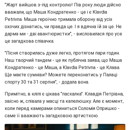
"Жарт вийшов з-під контролю! Пів року люди дійсно
вважали, що Маша Кондратенко - це і є Klavdia
Petrivna. Маша героїчно тримала оборону від усіх
охочих дізнатись, чи правда це. І я вдячна їй за це. Не
дарма ми - дві авантюристки", - висловилася про усе
це загадкова співачка.
"Пісня створилась дуже легко, протягом пари годин.
Наш творчий тандем - це як публічна заява, що Маша
Кондратенко - це Маша, а Klavdia Petrivna - це Клава.
Ще маєте сумніви? Можете переконатись у Палаці
спорту 30 та 31 серпня", - додала вона.
Примітно, в кліпі є цікава "пасхалка". Клавдія Петрівна,
звісно ж, співала у масці та капелюшку. Але є момент,
коли перед камерами опиниться Соломія Опришко -
саме її вважають загадковою артисткою.