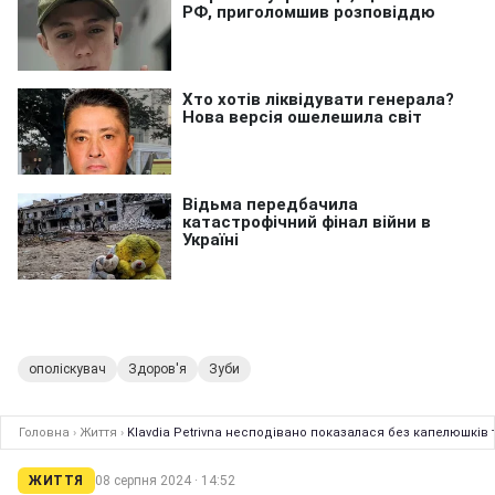
ополіскувач
Здоров'я
Зуби
Головна
›
Життя
›
Klavdia Petrivna несподівано показалася без капелюшкі
ЖИТТЯ
08 серпня 2024 · 14:52