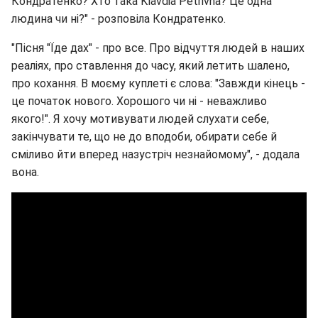
Кондратенко? Хто така Klavdia Petrivna? Це одна
людина чи ні?" - розповіла Кондратенко.
"Пісня "Їде дах" - про все. Про відчуття людей в наших
реаліях, про ставлення до часу, який летить шалено,
про кохання. В моєму куплеті є слова: "Завжди кінець -
це початок нового. Хорошого чи ні - неважливо
якого!". Я хочу мотивувати людей слухати себе,
закінчувати те, що не до вподоби, обирати себе й
сміливо йти вперед назустріч незнайомому", - додала
вона.