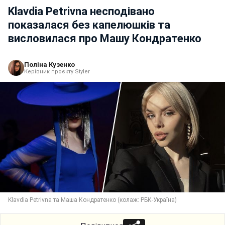
Klavdia Petrivna несподівано
показалася без капелюшків та
висловилася про Машу Кондратенко
Поліна Кузенко
Керівник проєкту Styler
Klavdia Petrivna та Маша Кондратенко (колаж: РБК-Україна)