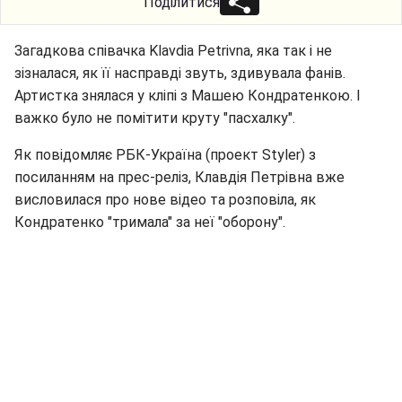
Поділитися
Загадкова співачка Klavdia Petrivna, яка так і не
зізналася, як її насправді звуть, здивувала фанів.
Артистка знялася у кліпі з Машею Кондратенкою. І
важко було не помітити круту "пасхалку".
Як повідомляє РБК-Україна (проект Styler) з
посиланням на прес-реліз, Клавдія Петрівна вже
висловилася про нове відео та розповіла, як
Кондратенко "тримала" за неї "оборону".