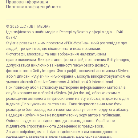
Правова інформація
Політика конфіденційності
© 2026 LLC «UBT MEDIA»
Ідентифікатор онлайн-медіа в Реєстрі суб’єктів у сфері медіа — R40-
05347
Styler є розважальним проєктом «РБК-Україна», який розповідає про
людей, тренди і все, що цікаво читати поза новинами.
Фотографії, ілюстрації та інші зображення належать їхнім
правовласникам. Використання фотографій, позначених Getty Images,
допускається виключно за наявності письмового дозволу
фотоагентства Getty Images. Фотографії, позначені логотипом «Styler»
або підписані «Styler» чи «РБК-Україна», можуть використовуватися на
умовах ліцензії Creative Commons Attribution 4.0 International.
При повному або частковому відтворенні інформаційних матеріалів,
опублікованих на вебсайті «Styler» (styler.rbc.ua), обов'язковим є
розміщення активного гіперпосилання на styler.rbc.ua, відкритого для
індексації пошуковими системами. Таке гіперпосилання має бути
розміщене безпосередньо в тексті матеріалу не нижче другого абзацу.
Редакція «Styler» може не поділяти точку зору авторів публікацій.
Оціночні судження, відповідно до законодавства України, не
підлягають спростуванню та доведенню їх правдивості.
За достовірність, зміст і відповідність вимогам законодавства
рекламних матеріалів відповідальність несе рекламодавець.