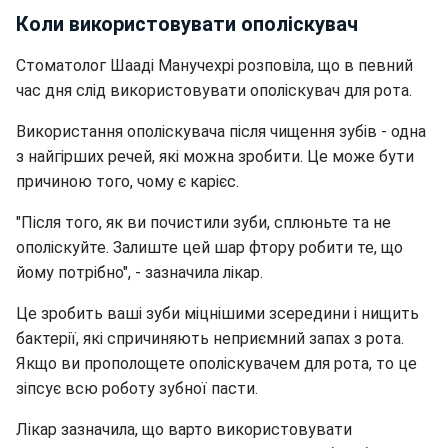
Коли використовувати ополіскувач
Стоматолог Шааді Манучехрі розповіла, що в певний
час дня слід використовувати ополіскувач для рота.
Використання ополіскувача після чищення зубів - одна
з найгірших речей, які можна зробити. Це може бути
причиною того, чому є карієс.
"Після того, як ви почистили зуби, сплюньте та не
ополіскуйте. Залиште цей шар фтору робити те, що
йому потрібно", - зазначила лікар.
Це зробить ваші зуби міцнішими зсередини і нищить
бактерії, які спричиняють неприємний запах з рота.
Якщо ви прополощете ополіскувачем для рота, то це
зіпсує всю роботу зубної пасти.
Лікар зазначила, що варто використовувати