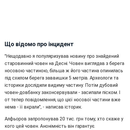
Що відомо про інцидент
"Нещодавно я популяризував новину про знайдений
старовинний човен на Десні. Човен виглядав з берега
носовою частиною, більша ж його частина опинилась
під схилом берега заввишки 5 метрів. Археологи та
історики дослідили видиму частину. Потім дубовий
човен-довбанку законсервували - засипали піском. І
от тепер повідомлення, що цієї носової частини вже
нема - її вкрали", - написав історик.
Алфьоров запропонував 20 тис. грн тому, хто скаже у
кого цей човен. Анонімність він гарантує.