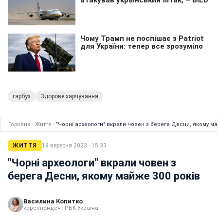
гарбуз
Здорове харчування
Головна
›
Життя
›
"Чорні археологи" вкрали човен з берега Десни, якому ма
ЖИТТЯ
18 вересня 2023 · 15:33
"Чорні археологи" вкрали човен з
берега Десни, якому майже 300 років
Василина Копитко
кореспондент РБК-Україна