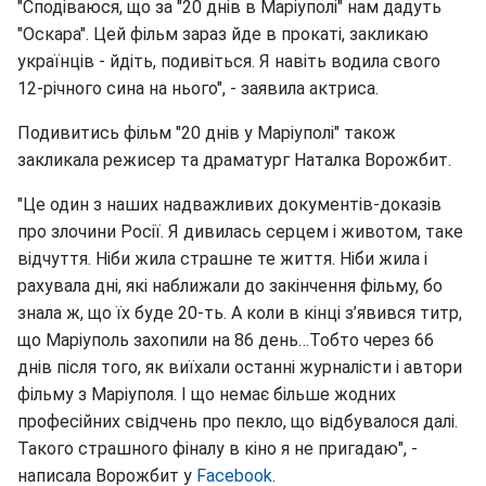
"Сподіваюся, що за "20 днів в Маріуполі"
нам дадуть
"Оскара". Цей фільм зараз йде в прокаті, закликаю
українців - йдіть, подивіться. Я навіть водила свого
12-річного сина на нього", - заявила актриса.
Подивитись фільм "20 днів у Маріуполі" також
закликала режисер та драматург Наталка Ворожбит.
"Це один з наших надважливих документів-доказів
про злочини Росії. Я дивилась серцем і животом, таке
відчуття. Ніби жила страшне те життя. Ніби жила і
рахувала дні, які наближали до закінчення фільму, бо
знала ж, що їх буде 20-ть. А коли в кінці з’явився титр,
що Маріуполь захопили на 86 день…Тобто через 66
днів після того, як виїхали останні журналісти і автори
фільму з Маріуполя. І що немає більше жодних
професійних свідчень про пекло, що відбувалося далі.
Такого страшного фіналу в кіно я не пригадаю", -
написала Ворожбит у
Faсebook
.