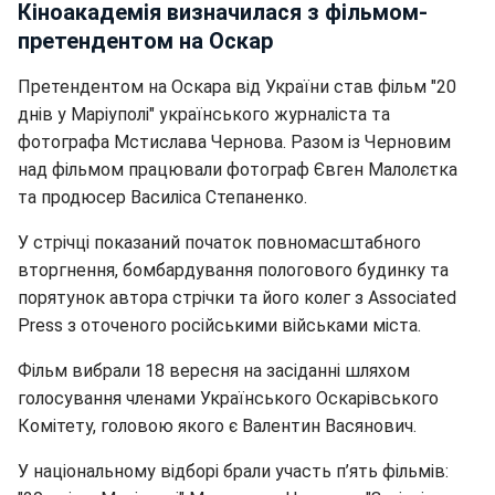
Кіноакадемія визначилася з фільмом-
претендентом на Оскар
Претендентом на Оскара від України став фільм "20
днів у Маріуполі" українського журналіста та
фотографа Мстислава Чернова. Разом із Черновим
над фільмом працювали фотограф Євген Малолєтка
та продюсер Василіса Степаненко.
У стрічці показаний початок повномасштабного
вторгнення, бомбардування пологового будинку та
порятунок автора стрічки та його колег з Associated
Press з оточеного російськими військами міста.
Фільм вибрали 18 вересня на засіданні шляхом
голосування членами Українського Оскарівського
Комітету, головою якого є Валентин Васянович.
У національному відборі брали участь п’ять фільмів: