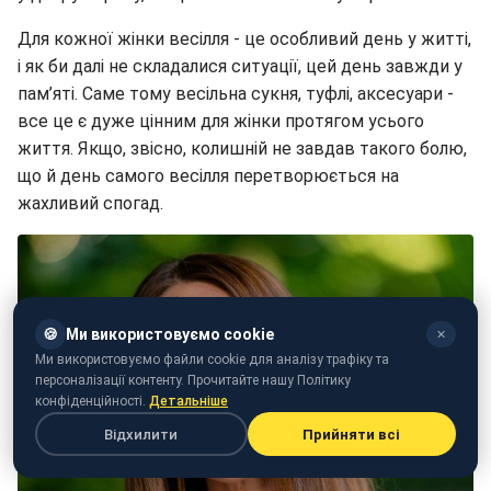
Для кожної жінки весілля - це особливий день у житті,
і як би далі не складалися ситуації, цей день завжди у
пам’яті. Саме тому весільна сукня, туфлі, аксесуари -
все це є дуже цінним для жінки протягом усього
життя. Якщо, звісно, колишній не завдав такого болю,
що й день самого весілля перетворюється на
жахливий спогад.
🍪
Ми використовуємо cookie
✕
Ми використовуємо файли cookie для аналізу трафіку та
персоналізації контенту. Прочитайте нашу Політику
конфіденційності.
Детальніше
Відхилити
Прийняти всі