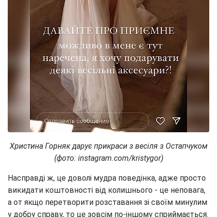
Христина Горняк дарує прикраси з весіля з Остапчуком
(фото: instagram.com/kristygor)
Насправді ж, це доволі мудра поведінка, адже просто
викидати коштовності від колишнього - це неповага,
а от якщо перетворити розставання зі своїм минулим
у добру справу, то це зовсім по-іншому сприймається.