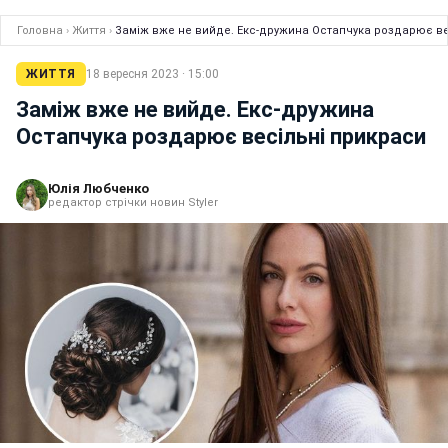
Головна
›
Життя
›
Заміж вже не вийде. Екс-дружина Остапчука роздарює ве
ЖИТТЯ
18 вересня 2023 · 15:00
Заміж вже не вийде. Екс-дружина
Остапчука роздарює весільні прикраси
Юлія Любченко
редактор стрічки новин Styler