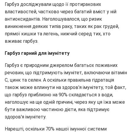
Гарбуз досліджували щодо її протиракових
властивостей, частково через багатий вміст у ній
антиоксидантів. Наголошувалося, що ризик
виникнення деяких типів раку, таких як рак грудей,
прямої кишки та легень, нижчий серед тих, хто
вживає гарбуз.
Гарбуз гарний для імунітету
Гарбуз є природним джерелом багатьох поживних
речовин, що підтримують імунітет, включаючи вітамін
С, цинк та селен. А оскільки правильна гідратація
також може вплинути на здоров'я імунітету, той факт,
що гарбуз приблизно на 90% складається з води,
наголошує на ще одній причині, через яку ця їжа може
бути важливою частиною дієти, яка підтримує
здоров'я імунітету.
Нарешті, оскільки 70% нашої імунної системи