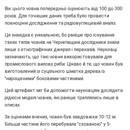
Вік цього човна попередньо оцінюють від 100 до 300
років. Для точніших даних треба було провести
повноцінні дослідження та радіовуглецевий аналіз.
Ця знахідка є унікальною, бо раніше про існування
таких типів човнів на Чернігівщині дослідники знали
лише з етнографічних джерел і переказів. Науковці
зазначають, що такі човни використовували для
промислового вилову риби. Цікаво й те, що човен був
виготовлений із суцільного шматка дерева із
"нарощеними" боковими частинами.
Цей артефакт міг би допомогти науковцям дослідити
рідкісні моделі човнів, які раніше траплялись лише в
описах.
За оцінками вчених, човен був завдовжки 10-12 м.
Більша частина його перебувала "схованою" у 5-