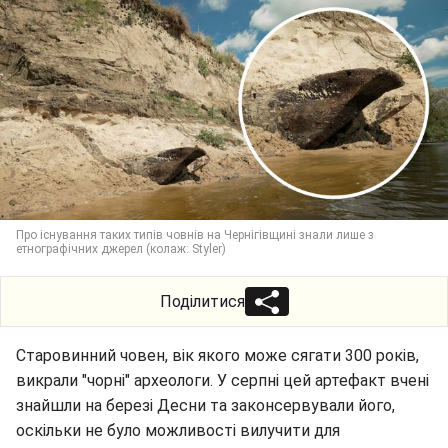
Про існування таких типів човнів на Чернігівщині знали лише з
етнографічних джерел (колаж: Styler)
Поділитися
Старовинний човен, вік якого може сягати 300 років,
викрали "чорні" археологи. У серпні цей артефакт вчені
знайшли на березі Десни та законсервували його,
оскільки не було можливості вилучити для