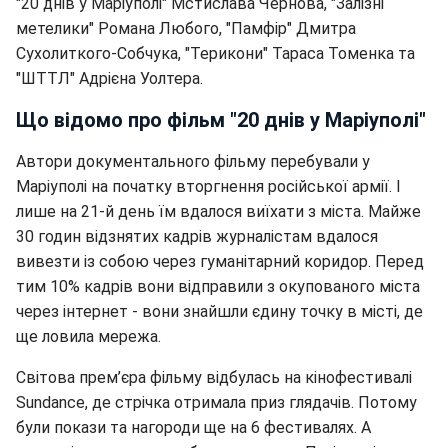
"20 днів у Маріуполі" Мстислава Чернова, "Залізні
метелики" Романа Любого, "Памфір" Дмитра
Сухолиткого-Собчука, "Терикони" Тараса Томенка та
"ШТТЛ" Адрієна Уолтера.
Що відомо про фільм "20 днів у Маріуполі"
Автори документального фільму перебували у
Маріуполі на початку вторгнення російської армії. І
лише на 21-й день їм вдалося виїхати з міста. Майже
30 годин відзнятих кадрів журналістам вдалося
вивезти із собою через гуманітарний коридор. Перед
тим 10% кадрів вони відправили з окупованого міста
через інтернет - вони знайшли єдину точку в місті, де
ще ловила мережа.
Світова прем’єра фільму відбулась на кінофестивалі
Sundance, де стрічка отримала приз глядачів. Потому
були покази та нагороди ще на 6 фестивалях. А