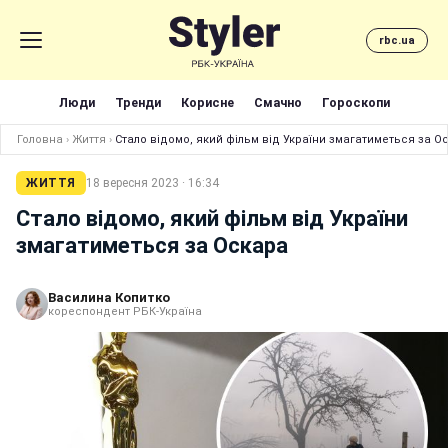
rbc.ua
Люди
Тренди
Корисне
Смачно
Гороскопи
Головна
›
Життя
›
Стало відомо, який фільм від України змагатиметься за О
ЖИТТЯ
18 вересня 2023 · 16:34
Стало відомо, який фільм від України
змагатиметься за Оскара
Василина Копитко
кореспондент РБК-Україна