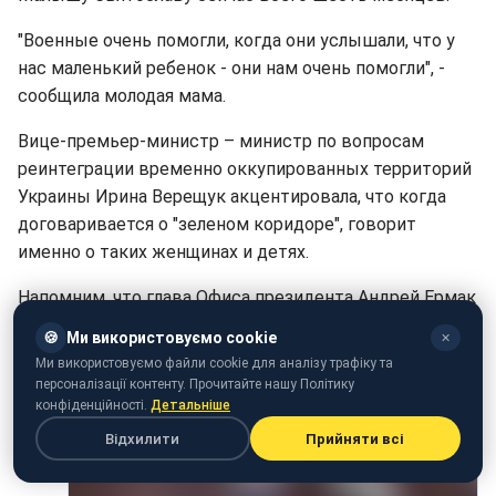
"Военные очень помогли, когда они услышали, что у
нас маленький ребенок - они нам очень помогли", -
сообщила молодая мама.
Вице-премьер-министр – министр по вопросам
реинтеграции временно оккупированных территорий
Украины Ирина Верещук акцентировала, что когда
договаривается о "зеленом коридоре", говорит
именно о таких женщинах и детях.
Напомним, что глава Офиса президента Андрей Ермак
рассказал, что из "Азовстали" в Мариуполе удалось
🍪
Ми використовуємо cookie
✕
эвакуировать 156 гражданских лиц.
Ми використовуємо файли cookie для аналізу трафіку та
персоналізації контенту. Прочитайте нашу Політику
конфіденційності.
Детальніше
Відхилити
Прийняти всі