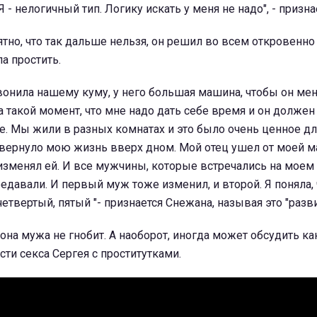
Я - нелогичный тип. Логику искать у меня не надо", - призна
ятно, что так дальше нельзя, он решил во всем откровенно
а простить.
звонила нашему куму, у него большая машина, чтобы он мен
 такой момент, что мне надо дать себе время и он должен
. Мы жили в разных комнатах и это было очень ценное дл
евернуло мою жизнь вверх дном. Мой отец ушел от моей м
 изменял ей. И все мужчины, которые встречались на моем 
редавали. И первый муж тоже изменил, и второй. Я поняла, 
 четвертый, пятый "- признается Снежана, называя это "разв
 она мужа не гнобит. А наоборот, иногда может обсудить ка
ти секса Сергея с проститутками.