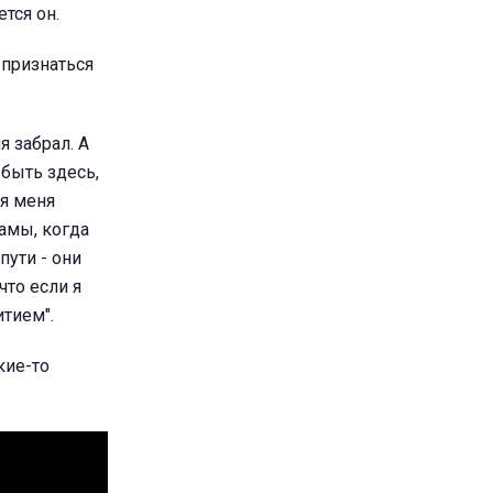
ется он.
 признаться
я забрал. А
 быть здесь,
я меня
амы, когда
пути - они
что если я
итием".
кие-то