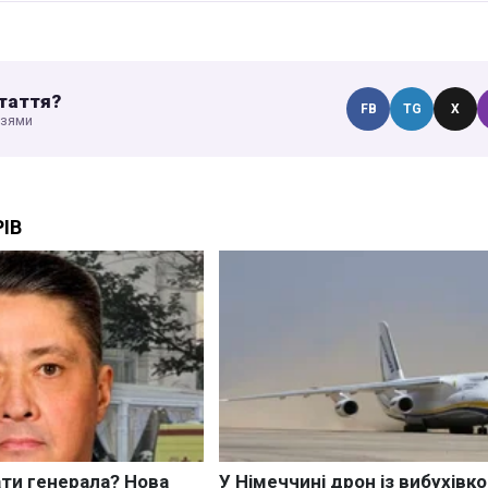
таття?
FB
TG
X
узями