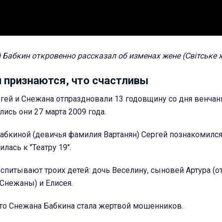
й Бабкин откровенно рассказал об изменах жене (Світське 
и признаются, что счастливы
ргей и Снежана отпраздновали 13 годовщину со дня венчан
сь они 27 марта 2009 года.
бкиной (девичья фамилия Вартанян) Сергей познакомился 
лась к "Театру 19".
спитывают троих детей: дочь Веселину, сыновей Артура (о
Снежаны) и Елисея.
что Снежана Бабкина стала жертвой мошенников.