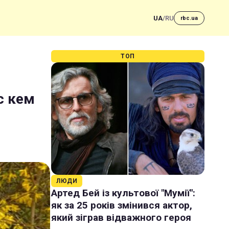
UA
/
RU
rbc.ua
ТОП
с кем
ЛЮДИ
Артед Бей із культової "Мумії":
як за 25 років змінився актор,
який зіграв відважного героя