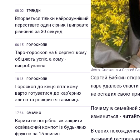
08:02
ТРЕНДИ
Впорається тільки найрозумніший:
переставте один сірник і виправте
рівняння за 30 секунд
06:15
ГОРОСКОПИ
Таро-гороскоп на 6 серпня: кому
обіцяють успіх, а кому -
випробування
Фото: Снежана и Сергей Баб
Сергей Бабкин откр
18:13
ГОРОСКОПИ
паре удалось спасти
Гороскоп до кінця літа: кому
варто готуватися до кар'єрних
не оставил свою при
злетів та розкриття таємниць
Почему в семейной ж
17:34
СМАЧНО
измениться -
читайт
Варити не потрібно: як закрити
освіжаючий компот із будь-яких
В своих похождениях
фруктів за 15 хвилин
активной гастрольной