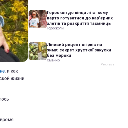
Гороскоп до кінця літа: кому
варто готуватися до кар'єрних
злетів та розкриття таємниць
Гороскопи
Лінивий рецепт огірків на
зиму: секрет хрусткої закуски
без мороки
Смачно
ане
, и как
еской жизни
лось
 время