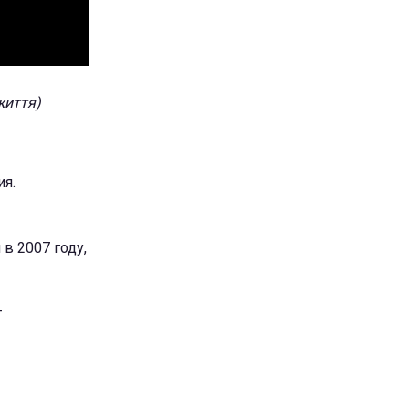
життя)
ия.
в 2007 году,
т