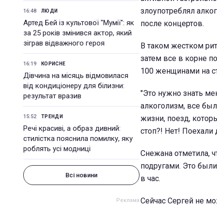
злоупотреблял алког
16:48
ЛЮДИ
Артед Бей із культової "Мумії": як
после концертов.
за 25 років змінився актор, який
зіграв відважного героя
В таком жестком ри
затем все в корне п
16:19
КОРИСНЕ
100 женщинами на с
Дівчина на місяць відмовилася
від кондиціонеру для білизни:
"Это нужно знать мен
результат вразив
алкоголизм, все был
15:52
ТРЕНДИ
жизни, поезд, которы
Речі красиві, а образ дивний:
стоп?! Нет! Поехали 
стилістка пояснила помилку, яку
роблять усі модниці
Снежана отметила, ч
подругами. Это были
Всі новини
в час.
Сейчас Сергей не мо