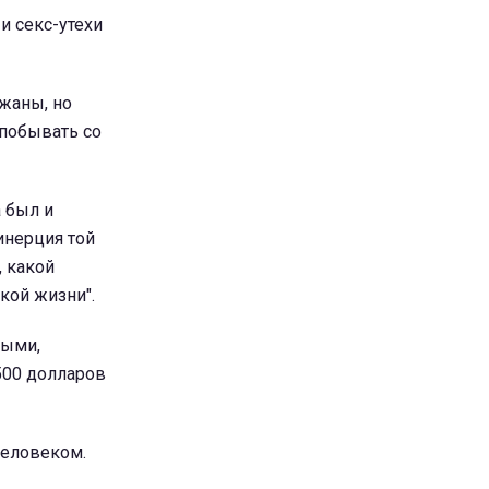
и секс-утехи
жаны, но
 побывать со
а был и
инерция той
, какой
ской жизни".
мыми,
 500 долларов
человеком.