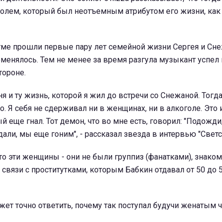
олем, который был неотъемным атрибутом его жизни, как 
тме прошли первые пару лет семейной жизни Сергея и Сне
оменялось. Тем не менее за время разгула музыкант успел
тороне.
я и ту жизнь, которой я жил до встречи со Снежаной. Тогд
о. Я себя не сдерживал ни в женщинах, ни в алкоголе. Это 
й еще гнал. Тот демон, что во мне есть, говорил: "Подожди
дали, мы еще гоним", - рассказал звезда в интервью "Свет
то эти женщины - они не были группиз (фанатками), знако
 связи с проститутками, которым Бабкин отдавал от 50 до
жет точно ответить, почему так поступал будучи женатым 