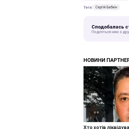
Теги:
Сергій Бабкін
Сподобалась с
Поділіться нею з др