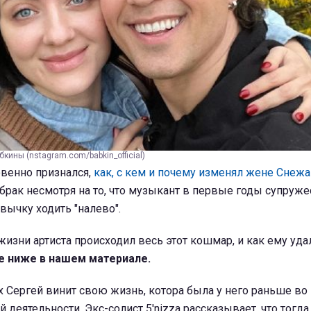
кины (nstagram.com/babkin_official)
овенно признался,
как, с кем и почему изменял жене Снеж
 брак несмотря на то, что музыкант в первые годы супруж
вычку ходить "налево".
изни артиста происходил весь этот кошмар, и как ему уда
е ниже в нашем материале.
 Сергей винит свою жизнь, котора была у него раньше во
 деятельности. Экс-солист 5'nizza рассказывает, что тогда