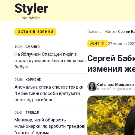
Головна
›
Життя
›
Сергей Б
ОСТАННІ НОВИНИ
27 червня 2021
ЖИТТЯ
10:24
СМАЧНО
На Яблучний Спас: цей пиріг зі
Сергей Бабк
старої кулінарної книги пекли наші
изменил же
бабусі
09:56
КОРИСНЕ
Світлана Мащенко
Аномальна спека спалює грядки:
старший редактор стрі
4 ефективні способи врятувати
овочі від загибелі
08:43
ТРЕНДИ
Манікюр, який обирають
мільйонерки: як зробити трендові
"голі нігті" вдома