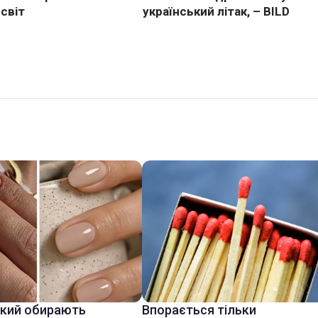
який обирають
Впорається тільки