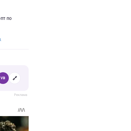
пт по
.
🔗
VB