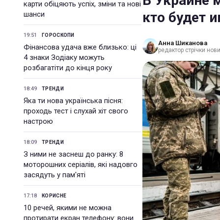
В Украине 
карти обіцяють успіх, зміни та нові
кто будет и
шанси
19:51
ГОРОСКОПИ
Анна Шиканова
Фінансова удача вже близько: ці
редактор стрічки нов
4 знаки Зодіаку можуть
розбагатіти до кінця року
18:49
ТРЕНДИ
Яка ти нова українська пісня:
проходь тест і слухай хіт свого
настрою
18:09
ТРЕНДИ
З ними не заснеш до ранку: 8
моторошних серіалів, які надовго
засядуть у пам'яті
17:18
КОРИСНЕ
10 речей, якими не можна
протирати екран телефону: вони