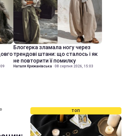
Блогерка зламала ногу через
довго
трендові штани: що сталось і як
не повторити її помилку
:09
Наталя Крижанівська
·
08 серпня 2026, 15:03
о
ТОП