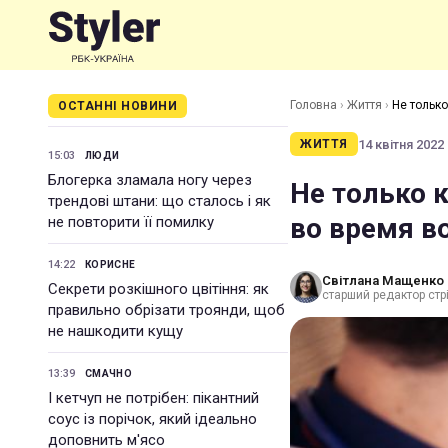
Головна
›
Життя
›
Не тольк
ОСТАННІ НОВИНИ
14 квітня 2022 
ЖИТТЯ
15:03
ЛЮДИ
Блогерка зламала ногу через
Не только 
трендові штани: що сталось і як
во время в
не повторити її помилку
14:22
КОРИСНЕ
Світлана Мащенко
Секрети розкішного цвітіння: як
старший редактор стрі
правильно обрізати троянди, щоб
не нашкодити кущу
13:39
СМАЧНО
І кетчуп не потрібен: пікантний
соус із порічок, який ідеально
доповнить м'ясо