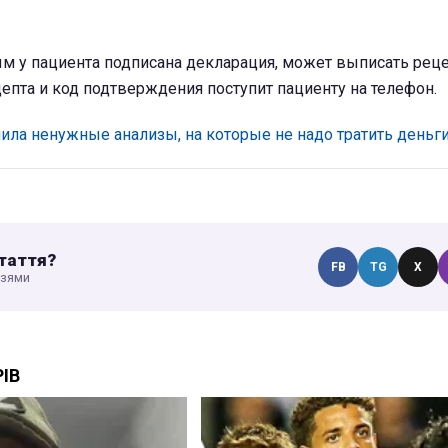
ым у пациента подписана декларация, может выписать реце
епта и код подтверждения поступит пациенту на телефон.
ила ненужные анализы, на которые не надо тратить деньги
таття?
FB
TG
X
узями