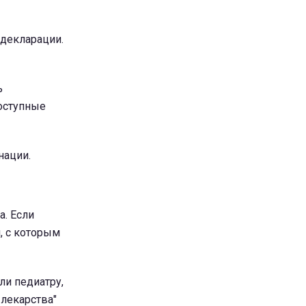
декларации.
ь
Доступные
нации.
а. Если
, с которым
ли педиатру,
лекарства"