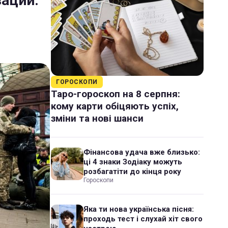
зации:
ГОРОСКОПИ
Таро-гороскоп на 8 серпня:
кому карти обіцяють успіх,
зміни та нові шанси
Фінансова удача вже близько:
ці 4 знаки Зодіаку можуть
розбагатіти до кінця року
Гороскопи
Яка ти нова українська пісня:
проходь тест і слухай хіт свого