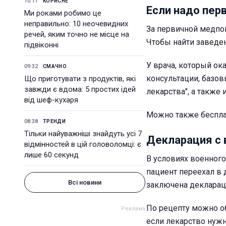
10:11
КОРИСНЕ
Если надо пер
Ми роками робимо це
неправильно: 10 неочевидних
За первичной медпо
речей, яким точно не місце на
Чтобы найти заведен
підвіконні
У врача, который о
09:32
СМАЧНО
консультации, базов
Що приготувати з продуктів, які
завжди є вдома: 5 простих ідей
лекарства", а также 
від шеф-кухаря
Можно также беспла
08:38
ТРЕНДИ
Тільки найуважніші знайдуть усі 7
Декларация с 
відмінностей в цій головоломці: є
лише 60 секунд
В условиях военного
пациент переехал в 
Всі новини
заключена деклараци
По рецепту можно об
если лекарство нужн