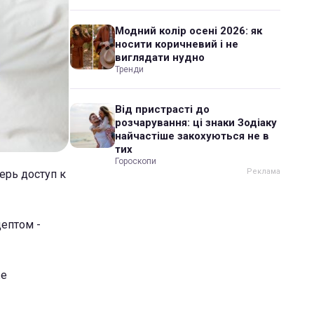
Модний колір осені 2026: як
носити коричневий і не
виглядати нудно
Тренди
Від пристрасті до
розчарування: ці знаки Зодіаку
найчастіше закохуються не в
тих
Гороскопи
ерь доступ к
цептом -
же