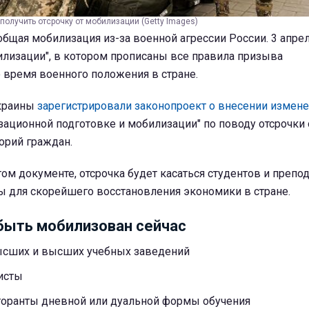
 получить отсрочку от мобилизации (Getty Images)
общая мобилизация из-за военной агрессии России. 3 апре
илизации", в котором прописаны все правила призыва
 время военного положения в стране.
Украины
зарегистрировали законопроект о внесении измене
зационной подготовке и мобилизации" по поводу отсрочки
орий граждан.
том документе, отсрочка будет касаться студентов и препо
ы для скорейшего восстановления экономики в стране.
быть мобилизован сейчас
ысших и высших учебных заведений
исты
торанты дневной или дуальной формы обучения