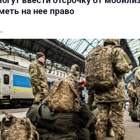
могут ввести отсрочку от мобили
меть на нее право
ин