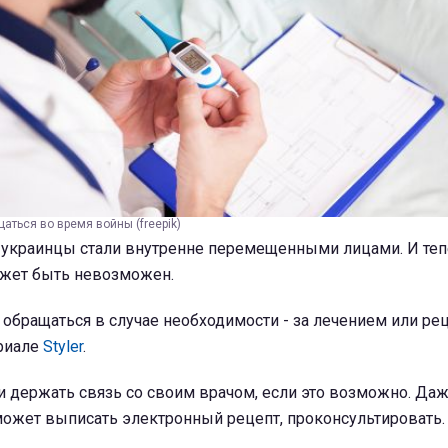
аться во время войны (freepik)
 украинцы стали внутренне перемещенными лицами. И теп
жет быть невозможен.
 обращаться в случае необходимости - за лечением или ре
ериале
Styler
.
 держать связь со своим врачом, если это возможно. Да
может выписать электронный рецепт, проконсультировать.