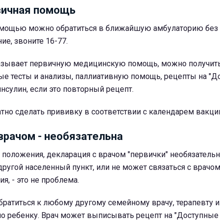
вичная помощь
мощью можно обратиться в ближайшую амбулаторию без 
ие, звоните 16-77.
казывает первичную медицинскую помощь, можно получит
ые тесты и анализы, паллиативную помощь, рецепты на "
инсулин, если это повторный рецепт.
тно сделать прививку в соответствии с календарем вакци
врачом - необязательна
 положения, декларация с врачом "первички" необязательн
другой населенный пункт, или не может связаться с врачом
я, - это не проблема.
ратиться к любому другому семейному врачу, терапевту и
о ребенку. Врач может выписывать рецепт на "Доступные 