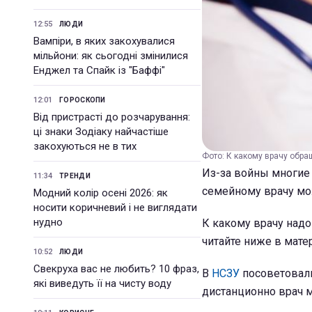
12:55
ЛЮДИ
Вампіри, в яких закохувалися
мільйони: як сьогодні змінилися
Енджел та Спайк із "Баффі"
12:01
ГОРОСКОПИ
Від пристрасті до розчарування:
ці знаки Зодіаку найчастіше
закохуються не в тих
Фото: К какому врачу обращ
Из-за войны многие
11:34
ТРЕНДИ
семейному врачу мо
Модний колір осені 2026: як
носити коричневий і не виглядати
нудно
К какому врачу надо
читайте ниже в мат
10:52
ЛЮДИ
Свекруха вас не любить? 10 фраз,
В
НСЗУ
посоветовали
які виведуть її на чисту воду
дистанционно врач 