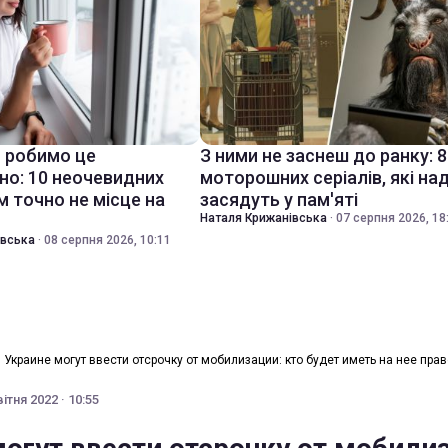
 робимо це
З ними не заснеш до ранку: 8
но: 10 неочевидних
моторошних серіалів, які на
м точно не місце на
засядуть у пам'яті
Наталя Крижанівська
·
07 серпня 2026, 18
івська
·
08 серпня 2026, 10:11
 Украине могут ввести отсрочку от мобилизации: кто будет иметь на нее прав
вітня 2022 · 10:55