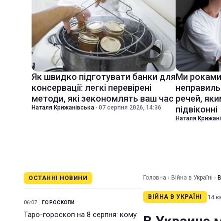
Як швидко підготувати банки для
Ми роками
консервації: легкі перевірені
неправиль
методи, які зекономлять ваш час
речей, яки
Наталя Крижанівська
·
07 серпня 2026, 14:36
підвіконні
Наталя Крижан
Головна
›
Війна в Україні
›
В
ОСТАННІ НОВИНИ
14 к
ВІЙНА В УКРАЇНІ
06:07
ГОРОСКОПИ
Таро-гороскоп на 8 серпня: кому