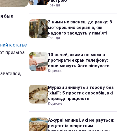
настрою
Тренди
ля был
З ними не заснеш до ранку: 8
моторошних серіалів, які
надовго засядуть у пам'яті
Тренди
ний к статье
 от призыва
10 речей, якими не можна
протирати екран телефону:
вони можуть його зіпсувати
Корисне
давателей,
Мурахи зникнуть з городу без
"хімії": 5 простих способів, які
справді працюють
Корисне
Ажурні млинці, які не рвуться:
рецепт із секретним