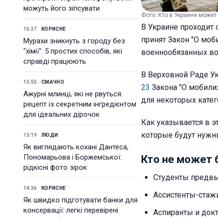
можуть його зіпсувати
Фото: Кто в Украине может
В Украине проходит 
16:37
КОРИСНЕ
принят Закон "О моб
Мурахи зникнуть з городу без
"хімії": 5 простих способів, які
военнообязанных во
справді працюють
В Верховной Раде 
15:55
СМАЧНО
23
Закона "О мобили
Ажурні млинці, які не рвуться:
для некоторых катег
рецепт із секретним інгредієнтом
для ідеальних дірочок
Как указывается в э
которые будут нужн
15:19
ЛЮДИ
Як виглядають кохані Дантеса,
Пономарьова і Боржемської:
Кто не может 
рідкісні фото зірок
Студенты предв
14:36
КОРИСНЕ
Ассистенты-стаж
Як швидко підготувати банки для
консервації: легкі перевірені
Аспиранты и док