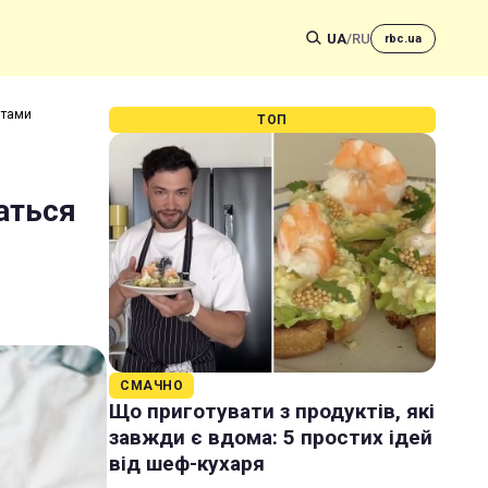
UA
/
RU
rbc.ua
птами
ТОП
аться
СМАЧНО
Що приготувати з продуктів, які
завжди є вдома: 5 простих ідей
від шеф-кухаря