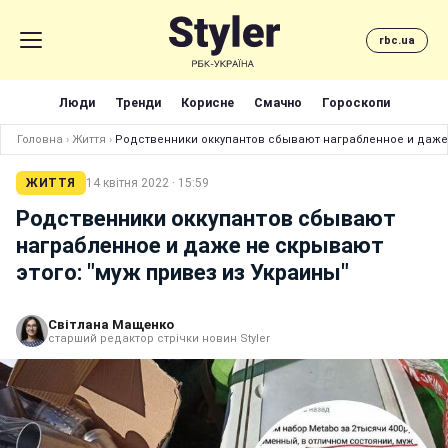
rbc.ua
Люди
Тренди
Корисне
Смачно
Гороскопи
Головна
›
Життя
›
Родственники оккупантов сбывают награбленное и даже 
ЖИТТЯ
14 квітня 2022 · 15:59
Родственники оккупантов сбывают
награбленное и даже не скрывают
этого: "муж привез из Украины"
Світлана Мащенко
старший редактор стрічки новин Styler