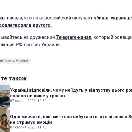
мы писали, что пока российский оккупант
убивал украинцев
довлетворяла другого.
ывайтесь на дружеский
Telegram-канал
, который освеща
пления РФ против Украины.
сії проти України
йте також
Українці відповіли, чому не їдуть у відпустку цього ро
справа не лише у грошах
07 серпня 2026, 12:30
Одні мовчать, інші миттєво вибухають: хто зі знаків З
не стримує емоцій
07 серпня 2026, 11:43