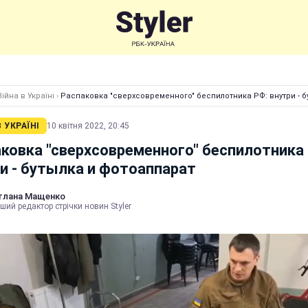
Війна в Україні
›
Распаковка "сверхсовременного" беспилотника РФ: внутри - б
В УКРАЇНІ
10 квітня 2022, 20:45
ковка "сверхсовременного" беспилотника
и - бутылка и фотоаппарат
тлана Мащенко
ший редактор стрічки новин Styler