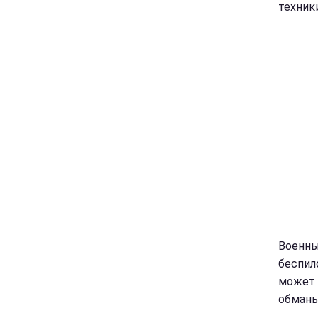
техники
Военны
беспил
может 
обман