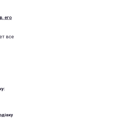
, его
ет все
ку:
одіаку