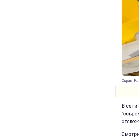
Скрин: Р
В сети
"совре
отслеж
Смотри