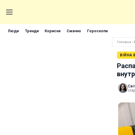
Люди
Тренди
Корисне
Смачно
Гороскопи
Головна
›
ВІЙНА 
Распа
внутр
Сві
стар