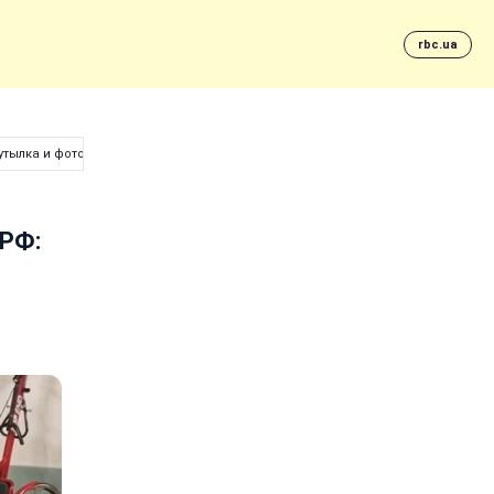
rbc.ua
утылка и фотоаппарат
 РФ: