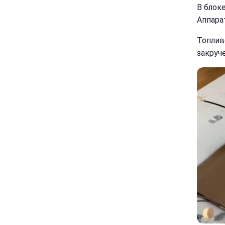
В блок
Аппара
Топлив
закруч