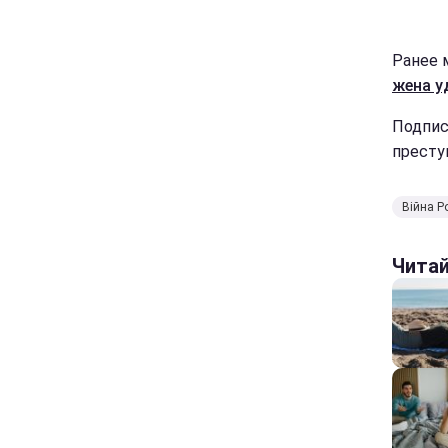
Ранее 
жена у
Подпис
престу
Війна Ро
Чита