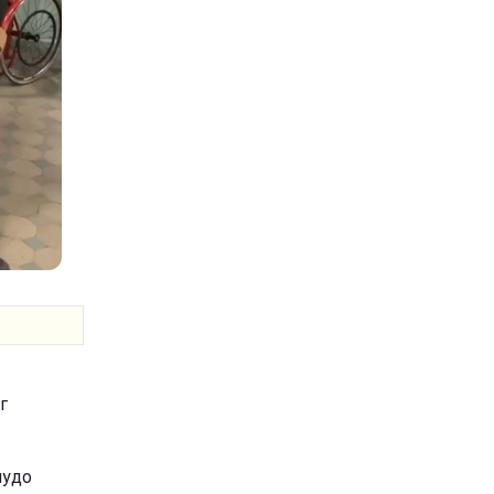
г
чудо