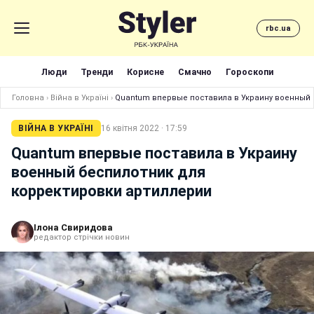
rbc.ua
Люди
Тренди
Корисне
Смачно
Гороскопи
Головна
›
Війна в Україні
›
Quantum впервые поставила в Украину военный 
ВІЙНА В УКРАЇНІ
16 квітня 2022 · 17:59
Quantum впервые поставила в Украину
военный беспилотник для
корректировки артиллерии
Ілона Свиридова
редактор стрічки новин