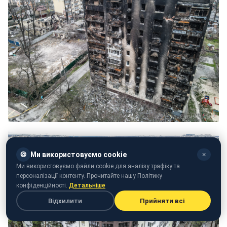
🍪
Ми використовуємо cookie
✕
Ми використовуємо файли cookie для аналізу трафіку та
персоналізації контенту. Прочитайте нашу Політику
конфіденційності.
Детальніше
Відхилити
Прийняти всі