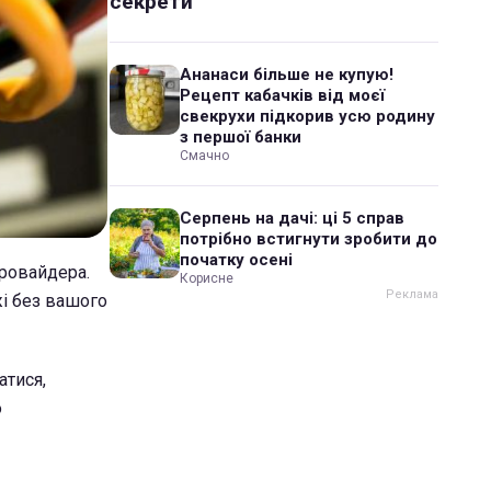
секрети
Ананаси більше не купую!
Рецепт кабачків від моєї
свекрухи підкорив усю родину
з першої банки
Смачно
Серпень на дачі: ці 5 справ
потрібно встигнути зробити до
початку осені
провайдера.
Корисне
жі без вашого
атися,
о