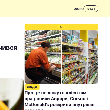
UA
/
RU
rbc.ua
ТОП
ючився
ЛЮДИ
Про це не кажуть клієнтам:
працівники Аврори, Сільпо і
McDonald's розкрили внутрішні