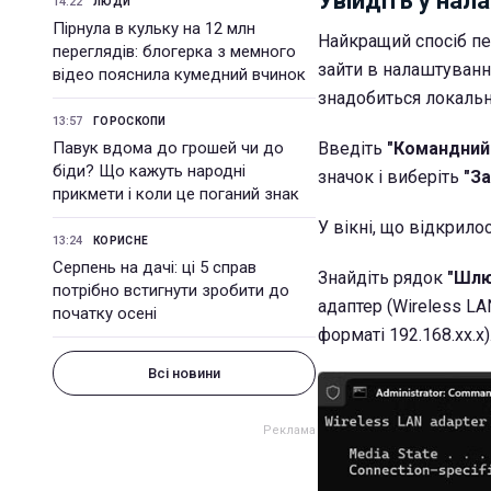
Увійдіть у нал
14:22
ЛЮДИ
Пірнула в кульку на 12 млн
Найкращий спосіб пер
переглядів: блогерка з мемного
зайти в налаштуванн
відео пояснила кумедний вчинок
знадобиться локальна
13:57
ГОРОСКОПИ
Павук вдома до грошей чи до
Введіть
"Командний
біди? Що кажуть народні
значок і виберіть
"За
прикмети і коли це поганий знак
У вікні, що відкрило
13:24
КОРИСНЕ
Серпень на дачі: ці 5 справ
Знайдіть рядок
"Шлю
потрібно встигнути зробити до
адаптер (Wireless LA
початку осені
форматі 192.168.xx.x)
Всі новини