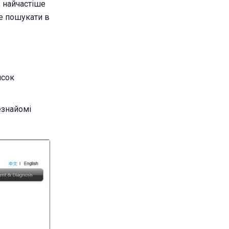
, найчастіше
е пошукати в
исок
езнайомі