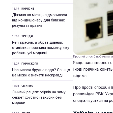
16:19
КОРИСНЕ
Дівчина на місяць відмовилася
від кондиціонеру для білизни:
результат вразив
15:52
ТРЕНДИ
Речі красиві, а образ дивний:
стилістка пояснила помилку, яку
роблять усі модниці
Простий спосіб побачити, як
Якщо ваш інтернет с
15:27
ГОРОСКОПИ
Іноді причина криєт
Наснилася брудна вода? Ось що
це може означати насправді
відома.
15:04
СМАЧНО
Про прості способи п
Лінивий рецепт огірків на зиму:
розповідає РБК-Украї
секрет хрусткої закуски без
спеціалізується на р
мороки