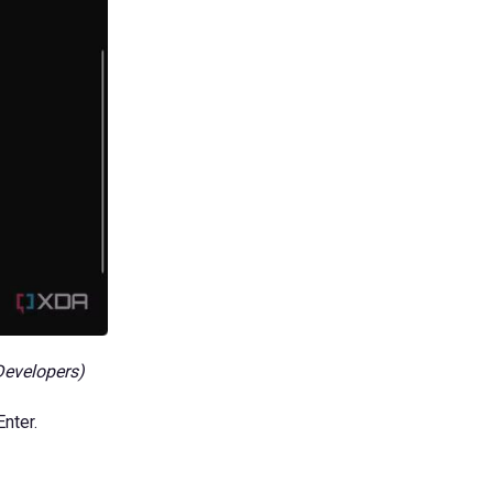
evelopers)
nter.