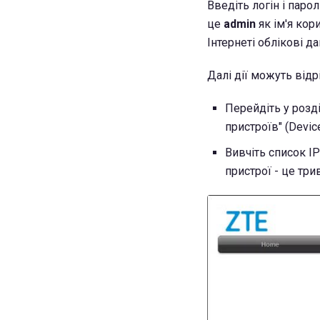
Введіть логін і паро
це
admin
як ім'я кор
Інтернеті облікові д
Далі дії можуть відр
Перейдіть у розді
пристроїв" (Devic
Вивчіть список I
пристрої - це тр