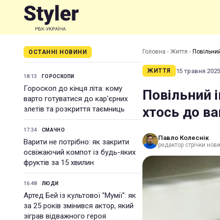
Головна
›
Життя
›
Повільний
ОСТАННІ НОВИНИ
15 травня 2025 
ЖИТТЯ
18:13
ГОРОСКОПИ
Гороскоп до кінця літа: кому
Повільний і
варто готуватися до кар'єрних
хтось до ва
злетів та розкриття таємниць
17:34
СМАЧНО
Павло Колеснік
Варити не потрібно: як закрити
редактор стрічки нов
освіжаючий компот із будь-яких
фруктів за 15 хвилин
16:48
ЛЮДИ
Артед Бей із культової "Мумії": як
за 25 років змінився актор, який
зіграв відважного героя