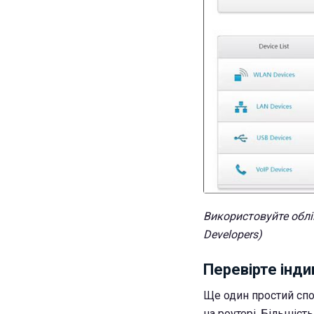
Використовуйте облі
Developers)
Перевірте інди
Ще один простий спос
на роутері. Більшіс