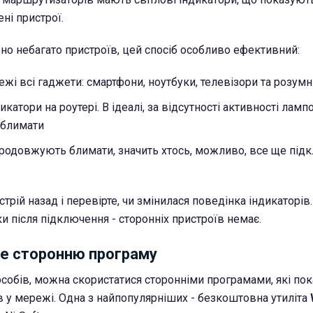
ені пристрої.
но небагато пристроїв, цей спосіб особливо ефективний:
жі всі гаджети: смартфони, ноутбуки, телевізори та розумн
икатори на роутері. В ідеалі, за відсутності активності ламп
 блимати
родовжують блимати, значить хтось, можливо, все ще під
трій назад і перевірте, чи змінилася поведінка індикаторів
и після підключення - сторонніх пристроїв немає.
е сторонню програму
собів, можна скористатися сторонніми програмами, які по
їв у мережі. Одна з найпопулярніших - безкоштовна утиліта