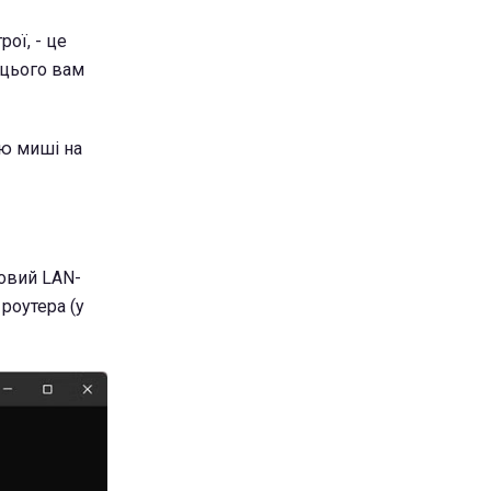
ої, - це
 цього вам
ою миші на
товий LAN-
 роутера (у