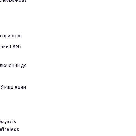
і пристрої
очки LAN і
ключений до
. Якщо вони
казують
Wireless