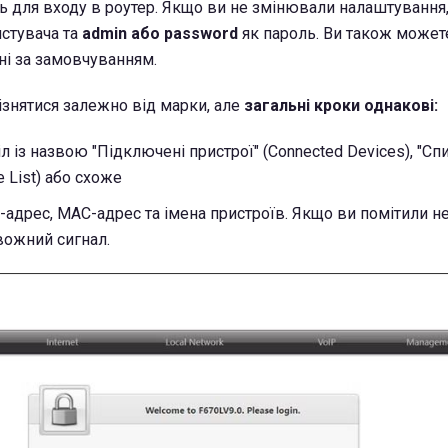
ль для входу в роутер. Якщо ви не змінювали налаштування
истувача та
admin або password
як пароль. Ви також может
ані за замовчуванням.
ізнятися залежно від марки, але
загальні кроки однакові:
л із назвою "Підключені пристрої" (Connected Devices), "Сп
e List) або схоже
P-адрес, MAC-адрес та імена пристроїв. Якщо ви помітили н
ивожний сигнал.