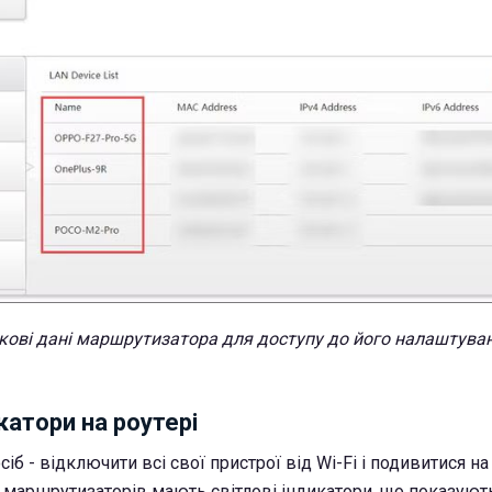
кові дані маршрутизатора для доступу до його налаштува
катори на роутері
іб - відключити всі свої пристрої від Wi-Fi і подивитися на
ть маршрутизаторів мають світлові індикатори, що показую