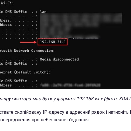
аршрутизатора
має бути у
форматі 192.168.xx.x (фото:
XDA D
ставте скопійовану IP-адресу в адресний рядок і натисніть E
опередження про небезпечне з'єднання.