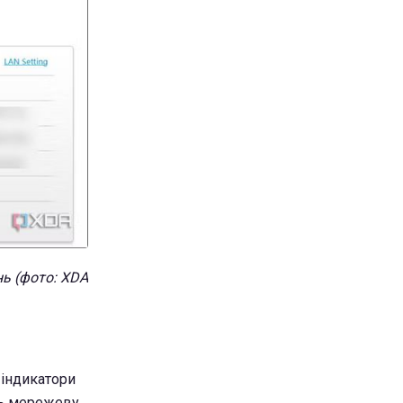
нь
(фото:
XDA
 індикатори
ть мережеву