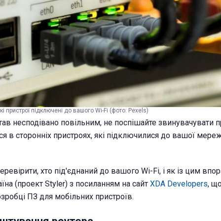
і пристрої підключені до вашого Wi-Fi (фото: Pexels)
тав несподівано повільним, не поспішайте звинувачувати 
ься в сторонніх пристроях, які підключилися до вашої мере
еревірити, хто під'єднаний до вашого Wi-Fi, і як із цим впор
на (проект Styler) з посиланням на сайт
XDA Developers
, щ
озробці ПЗ для мобільних пристроїв.