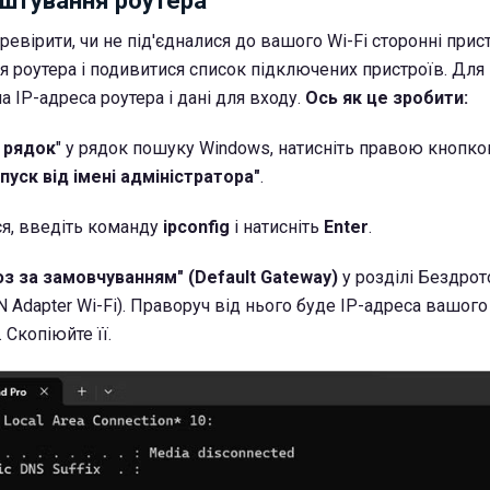
аштування роутера
евірити, чи не під'єдналися до вашого Wi-Fi сторонні пристр
я роутера і подивитися список підключених пристроїв. Для
 IP-адреса роутера і дані для входу.
Ось як це зробити:
 рядок
" у рядок пошуку Windows, натисніть правою кнопк
пуск від імені адміністратора"
.
ся, введіть команду
ipconfig
і натисніть
Enter
.
з за замовчуванням" (Default Gateway)
у розділі Бездро
N Adapter Wi-Fi). Праворуч від нього буде IP-адреса вашого
. Скопіюйте її.