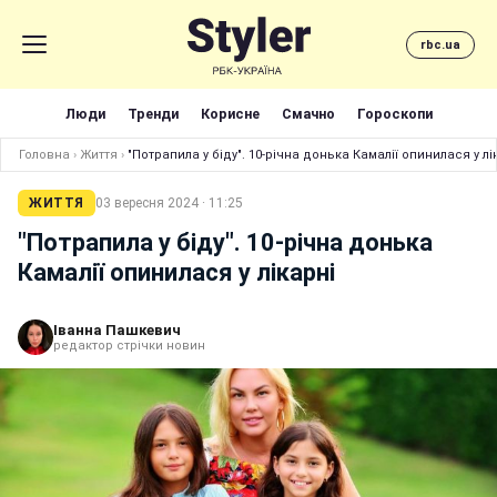
rbc.ua
Люди
Тренди
Корисне
Смачно
Гороскопи
Головна
›
Життя
›
"Потрапила у біду". 10-річна донька Камалії опинилася у лі
ЖИТТЯ
03 вересня 2024 · 11:25
"Потрапила у біду". 10-річна донька
Камалії опинилася у лікарні
Іванна Пашкевич
редактор стрічки новин