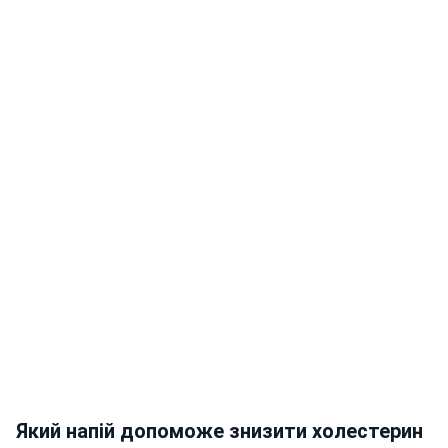
Який напій допоможе знизити холестерин