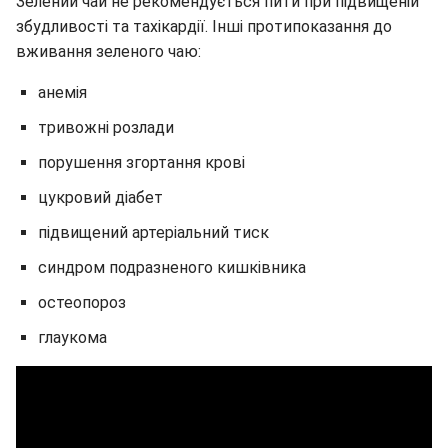
Зелений чай не рекомендується пити при підвищеній
збудливості та тахікардії. Інші протипоказання до
вживання зеленого чаю:
анемія
тривожні розлади
порушення згортання крові
цукровий діабет
підвищений артеріальний тиск
синдром подразненого кишківника
остеопороз
глаукома