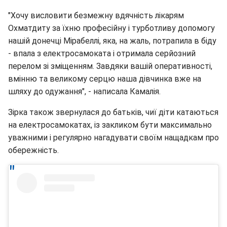
"Хочу висловити безмежну вдячність лікарям
Охматдиту за їхню професійну і турботливу допомогу
нашій донечці Мірабеллі, яка, на жаль, потрапила в біду
- впала з електросамоката і отримала серйозний
перелом зі зміщенням. Завдяки вашій оперативності,
вмінню та великому серцю наша дівчинка вже на
шляху до одужання", - написала Камалія.
Зірка також звернулася до батьків, чиї діти катаються
на електросамокатах, із закликом бути максимально
уважними і регулярно нагадувати своїм нащадкам про
обережність.