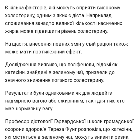
Є кілька факторів, які можуть сприяти високому
холестерину, одним з яких є дієта. Наприклад,
споживання занадто великої кількості насичених
жирів може підвищити рівень холестерину.
На щастя, внесення певних змін у свій раціон також
може мати протилежний ефект.
Дослідження виявило, що поліфеноли, відомі як
катехіни, знайдені в зеленому чаї, призвели до
значного зниження поганого холестерину.
Результати були однаковими як для людей із
надмірною вагою або ожирінням, так і для тих, хто
мав нормальну вагу.
Професор дієтології Гарвардської школи громадської
охорони здоров’я
Тереза ​​Фунг розповіла, що
катехіни,
які містяться в зеленому чаї, можуть знизити ризик