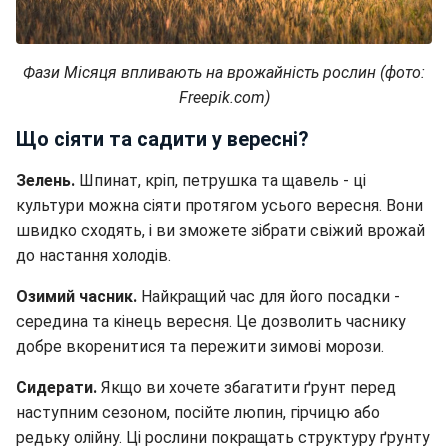
Фази Місяця впливають на врожайність рослин (фото:
Freepik.com)
Що сіяти та садити у вересні?
Зелень.
Шпинат, кріп, петрушка та щавель - ці
культури можна сіяти протягом усього вересня. Вони
швидко сходять, і ви зможете зібрати свіжий врожай
до настання холодів.
Озимий часник.
Найкращий час для його посадки -
середина та кінець вересня. Це дозволить часнику
добре вкоренитися та пережити зимові морози.
Сидерати.
Якщо ви хочете збагатити ґрунт перед
наступним сезоном, посійте люпин, гірчицю або
редьку олійну. Ці рослини покращать структуру ґрунту