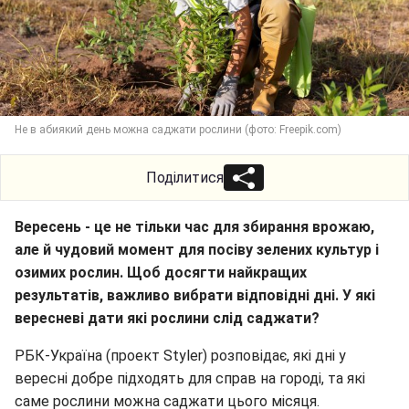
Не в абиякий день можна саджати рослини (фото: Freepik.com)
Поділитися
Вересень - це не тільки час для збирання врожаю,
але й чудовий момент для посіву зелених культур і
озимих рослин. Щоб досягти найкращих
результатів, важливо вибрати відповідні дні. У які
вересневі дати які рослини слід саджати?
РБК-Україна (проект Styler) розповідає, які дні у
вересні добре підходять для справ на городі, та які
саме рослини можна саджати цього місяця.