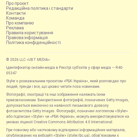
Про проєкт
Редакційна політика і стандарти
Контакти
Команда
Про компанію
Реклама
Правила користування
Правова інформація
Політика конфіденційності
© 2026 LLC «UBT MEDIA»
Ідентифікатор онлайн-медіа в Реєстрі суб’єктів у сфері медіа — R40-
05347
Styler є розважальним проєктом «РБК-Україна», який розповідає про
людей, тренди і все, що цікаво читати поза новинами.
Фотографії, ілюстрації та інші зображення належать їхнім
правовласникам. Використання фотографій, позначених Getty Images,
допускається виключно за наявності письмового дозволу
фотоагентства Getty Images. Фотографії, позначені логотипом «Styler»
або підписані «Styler» чи «РБК-Україна», можуть використовуватися на
умовах ліцензії Creative Commons Attribution 4.0 International.
При повному або частковому відтворенні інформаційних матеріалів,
опублікованих на вебсайті «Styler» (styler.rbc.ua), обов'язковим є