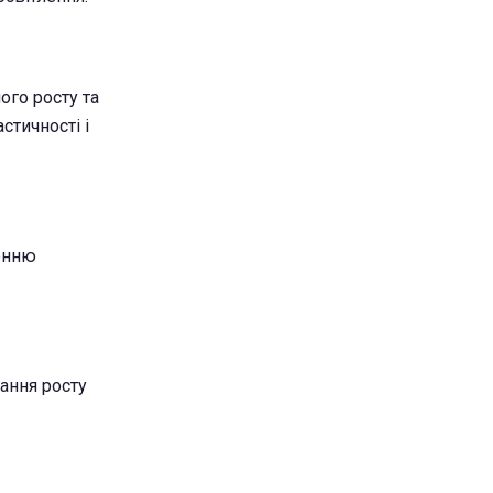
ого росту та
стичності і
ленню
ання росту