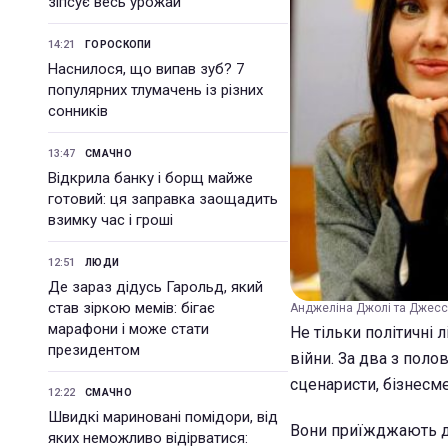
зіпсує весь урожай
14:21
ГОРОСКОПИ
Наснилося, що випав зуб? 7
популярних тлумачень із різних
сонників
13:47
СМАЧНО
Відкрила банку і борщ майже
готовий: ця заправка заощадить
взимку час і гроші
12:51
ЛЮДИ
Де зараз дідусь Гарольд, який
став зіркою мемів: бігає
Анджеліна Джолі та Джессі
марафони і може стати
Не тільки політичні
президентом
війни. За два з поло
сценаристи, бізнесме
12:22
СМАЧНО
Швидкі мариновані помідори, від
Вони приїжджають д
яких неможливо відірватися: