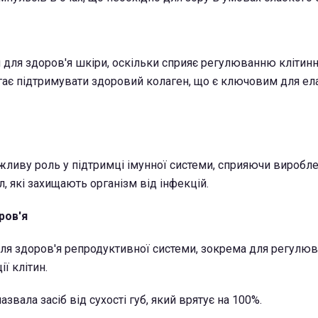
для здоров'я шкіри, оскільки сприяє регулюванню клітинн
гає підтримувати здоровий колаген, що є ключовим для ела
важливу роль у підтримці імунної системи, сприяючи вироб
іл, які захищають організм від інфекцій.
ров'я
я здоров'я репродуктивної системи, зокрема для регулюв
ї клітин.
звала засіб від сухості губ, який врятує на 100%.