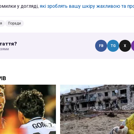
омилки у догляді,
які зроблять вашу шкіру жахливою та п
тя
Поради
таття?
FB
TG
X
узями