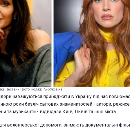
ка Честейн (фото: колаж РБК-Україна)
 лідери наважуються приїжджати в Україну під час повнома
виною роки безліч світових знаменитостей - актори, режисе
ни та музиканти - відвідали Київ, Львів та інші міста.
ля волонтерської допомоги, знімають документальні філь