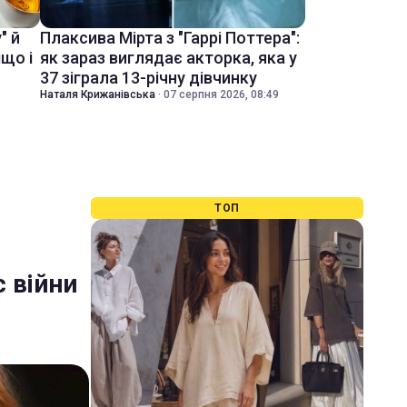
" й
Плаксива Мірта з "Гаррі Поттера":
іщо і
як зараз виглядає акторка, яка у
37 зіграла 13-річну дівчинку
Наталя Крижанівська
·
07 серпня 2026, 08:49
ТОП
с війни