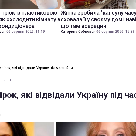
й трюк із пластиковою
Жінка зробила "капсулу часу
як охолодити кімнату в
сховала її у своєму домі: нав
 кондиціонера
що там всередині
ва
·
06 серпня 2026, 16:19
Катерина Собкова
·
06 серпня 2026, 15:33
 зірок, які відвідали Україну під час війни
 09:00
ірок, які відвідали Україну під ча
ин