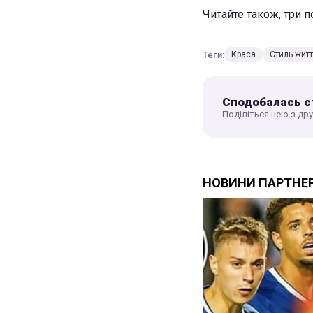
Читайте також, три п
Теги:
Краса
Стиль жит
Сподобалась с
Поділіться нею з др