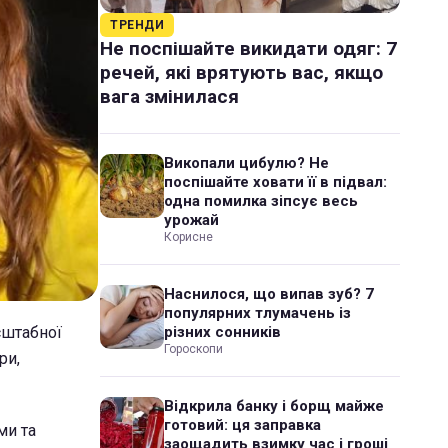
ТРЕНДИ
Не поспішайте викидати одяг: 7
речей, які врятують вас, якщо
вага змінилася
Викопали цибулю? Не
поспішайте ховати її в підвал:
одна помилка зіпсує весь
урожай
Корисне
Наснилося, що випав зуб? 7
популярних тлумачень із
сштабної
різних сонників
Гороскопи
ри,
Відкрила банку і борщ майже
готовий: ця заправка
ми та
заощадить взимку час і гроші