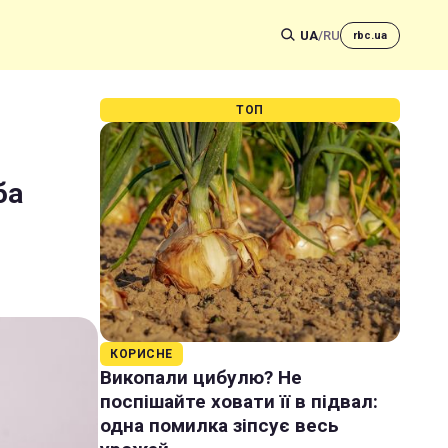
UA
/
RU
rbc.ua
ТОП
ба
КОРИСНЕ
Викопали цибулю? Не
поспішайте ховати її в підвал:
одна помилка зіпсує весь