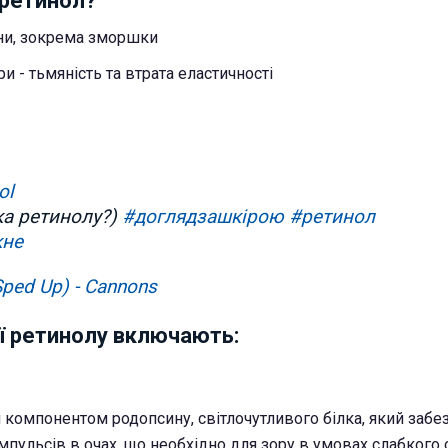
 ретинол?
іни, зокрема зморшки
и - тьмяність та втрата еластичності
ol
ка ретинолу?)
#доглядзашкірою
#ретинол
кне
(Sped Up) - Cannons
ії ретинолу включають:
компонентом родопсину, світлочутливого білка, який забе
мпульсів в очах, що необхідно для зору в умовах слабкого 