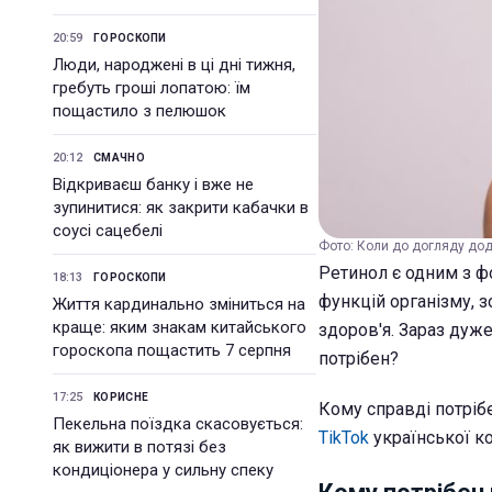
20:59
ГОРОСКОПИ
Люди, народжені в ці дні тижня,
гребуть гроші лопатою: їм
пощастило з пелюшок
20:12
СМАЧНО
Відкриваєш банку і вже не
зупинитися: як закрити кабачки в
соусі сацебелі
Фото: Коли до догляду дод
Ретинол є одним з ф
18:13
ГОРОСКОПИ
функцій організму, з
Життя кардинально зміниться на
краще: яким знакам китайського
здоров'я. Зараз дуже
гороскопа пощастить 7 серпня
потрібен?
17:25
КОРИСНЕ
Кому справді потрібе
Пекельна поїздка скасовується:
TikTok
української к
як вижити в потязі без
кондиціонера у сильну спеку