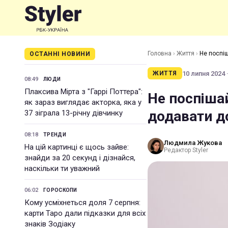
Головна
›
Життя
›
Не поспіш
ОСТАННІ НОВИНИ
10 липня 2024 ·
ЖИТТЯ
08:49
ЛЮДИ
Плаксива Мірта з "Гаррі Поттера":
Не поспішай
як зараз виглядає акторка, яка у
додавати д
37 зіграла 13-річну дівчинку
08:18
ТРЕНДИ
Людмила Жукова
На цій картинці є щось зайве:
Редактор Styler
знайди за 20 секунд і дізнайся,
наскільки ти уважний
06:02
ГОРОСКОПИ
Кому усміхнеться доля 7 серпня:
карти Таро дали підказки для всіх
знаків Зодіаку