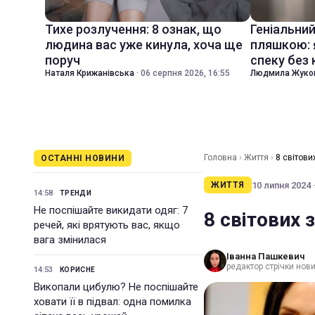
Тихе розлучення: 8 ознак, що
Геніальни
людина вас уже кинула, хоча ще
пляшкою: 
поруч
спеку без
Наталя Крижанівська
·
06 серпня 2026, 16:55
Людмила Жуко
Головна
›
Життя
›
8 світових
ОСТАННІ НОВИНИ
10 липня 2024 ·
ЖИТТЯ
14:58
ТРЕНДИ
Не поспішайте викидати одяг: 7
8 світових з
речей, які врятують вас, якщо
вага змінилася
Іванна Пашкевич
редактор стрічки нов
14:53
КОРИСНЕ
Викопали цибулю? Не поспішайте
ховати її в підвал: одна помилка