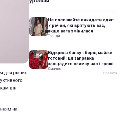
урожай
Не поспішайте викидати одяг:
7 речей, які врятують вас,
якщо вага змінилася
Тренди
Відкрила банку і борщ майже
готовий: ця заправка
заощадить взимку час і гроші
Смачно
м для різних
дуктивного
нкам він
анням на