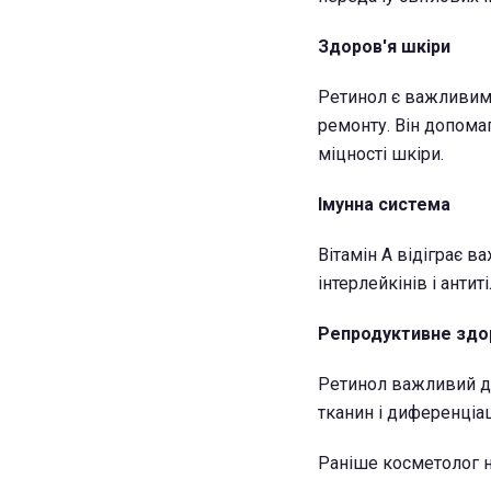
Здоров'я шкіри
Ретинол є важливим 
ремонту. Він допома
міцності шкіри.
Імунна система
Вітамін A відіграє 
інтерлейкінів і антит
Репродуктивне здо
Ретинол важливий дл
тканин і диференціаці
Раніше косметолог на