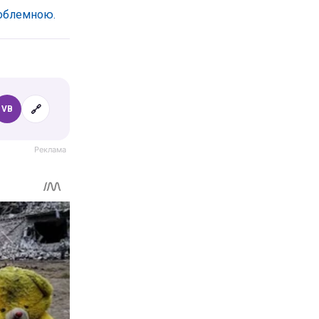
роблемною.
🔗
VB