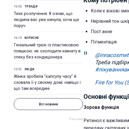
Кому потрібен
16:55
ТРЕНДИ
Коли є вікові зм
Тихе розлучення: 8 ознак, що
людина вас уже кинула, хоча ще
Нерівний тон шкір
поруч
Пост акне
16:19
КОРИСНЕ
Пігментація
Геніальний трюк із пластиковою
пляшкою: як охолодити кімнату в
@innacosmet
спеку без кондиціонера
Треба підбір
#лікуванняа
15:33
ЛЮДИ
Жінка зробила "капсулу часу" й
Fire for You 
сховала її у своєму домі: навіщо і
що там всередині
Основні функц
Всі новини
Зорова функція
Ретинол є важливим 
передачу світлових і