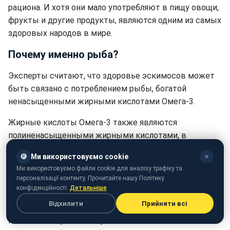
рациона. И хотя они мало употребляют в пищу овощи,
фрукты и другие продукты, являются одним из самых
здоровых народов в мире.
Почему именно рыба?
Эксперты считают, что здоровье эскимосов может
быть связано с потреблением рыбы, богатой
ненасыщенными жирными кислотами Омега-3.
Жирные кислоты Омега-3 также являются
полиненасыщенными жирными кислотами, в
основном содержащимися в различной рыбе, таких
🍪
Ми використовуємо cookie
✕
как лосось, сардины, тунец, сайра, сельдь, анчоусы и
Ми використовуємо файли cookie для аналізу трафіку та
так далее.
персоналізації контенту. Прочитайте нашу Політику
конфіденційності.
Детальніше
Существует два типа полезных ненасыщенных
Відхилити
Прийняти всі
жиров: мононенасыщенные жиры и
полиненасыщенные жиры.