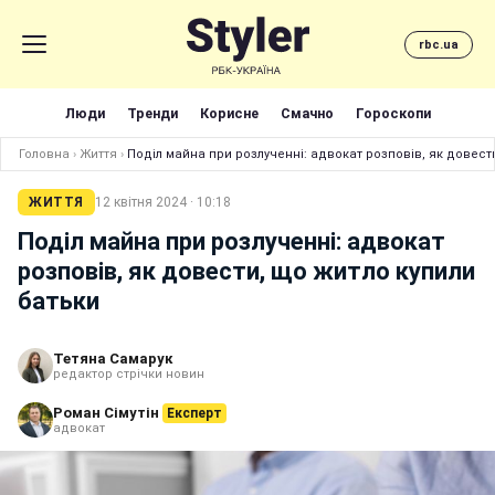
rbc.ua
Люди
Тренди
Корисне
Смачно
Гороскопи
Головна
›
Життя
›
Поділ майна при розлученні: адвокат розповів, як довест
ЖИТТЯ
12 квітня 2024 · 10:18
Поділ майна при розлученні: адвокат
розповів, як довести, що житло купили
батьки
Тетяна Самарук
редактор стрічки новин
Роман Сімутін
Експерт
адвокат