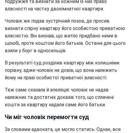
подружжя та визнати за кожним із них право
власності на частку двокімнатної квартири.
Чоловік же подав зустрічний позов, де просив
визнати спірну квартиру його особистою приватною
власністю. Він визнав, що житло придбано ними в
шлюбі, проте коштом його батьків. Останні для цього
взяли у борг в односельців.
В результаті суд розділив квартиру між колишніми
порівну, адже чоловік не довів, що вона належить
йому на праві особистої приватної власності.
Теж саме сказала й апеляція: чоловік не надав
належних та достатніх доказів того, що сплачені
кошти за квартиру надали саме його батьки.
Чи міг чоловік перемогти суд
За словами адвоката, це могло статись. Однак, все