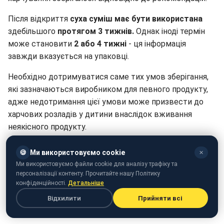
Після відкриття
суха суміш має бути використана
здебільшого
протягом 3 тижнів.
Однак іноді термін
може становити
2 або 4 тижні
- ця інформація
завжди вказується на упаковці.
Необхідно дотримуватися саме тих умов зберігання,
які зазначаються виробником для певного продукту,
адже недотримання цієї умови може призвести до
харчових розладів у дитини внаслідок вживання
неякісного продукту.
Металева банка, в якій зазвичай випускають суміш,
🍪
Ми використовуємо cookie
✕
хоча і добре захищає порошок від вологи, має
Ми використовуємо файли cookie для аналізу трафіку та
зберігатися в сухому та темному місці, подалі від
персоналізації контенту. Прочитайте нашу Політику
конфіденційності.
Детальніше
нагрівальних приладів, джерел вологи
, а також
окремо від ліків, побутової хімії, круп
- і так, щоб до
Відхилити
Прийняти всі
неї
не мали доступ домашні тварини або діти
.