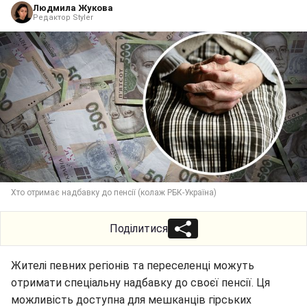
Людмила Жукова
Редактор Styler
Хто отримає надбавку до пенсії (колаж РБК-Україна)
Поділитися
Жителі певних регіонів та переселенці можуть
отримати спеціальну надбавку до своєї пенсії. Ця
можливість доступна для мешканців гірських