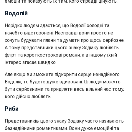
емоцій та показують їх тим, кого справді цінують.
Водолій
Нерідко людям здається, що Водолії холодні та
начебто відсторонені. Насправді вони просто не
хочуть будувати плани та думати про щось серйозне.
А тому представники цього знаку Зодіаку люблять
флірт та короткострокові романи, а в іншому їхній
інтерес згасає швидко.
Але якщо ви зможете підкорити серце ненадійного
Водолія, то будете дуже здивовані. Ці люди можуть
бути серйозними та приділяти весь вільний час тому,
кого дійсно люблять.
Риби
Представників цього знаку Зодіаку часто називають
безнадійними романтиками. Вони дуже емоційні та