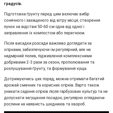
градусів.
Підготовка ґрунту перед цим включає вибір
сонячного і захищеного від вітру місця, створення
лунок на відстані 50-60 см одна від одної і
заправлення їх компостом або перегноєм.
Після висадки розсади важливо доглядати за
огірками, забезпечуючи їм регулярний, але не
надмірний полив, підживлення комплексними
добривами 2-3 рази за сезон, прополювання та
розпушування ґрунту, та формування куща.
Дотримуючись цих порад, можна отримати багатий
врожай смачних та корисних огірків. Варто також
уникати садіння огірків після гарбузових культур та не
допускати загущення посадок, регулярно оглядаючи
рослини на наявність шкідників та хвороб.