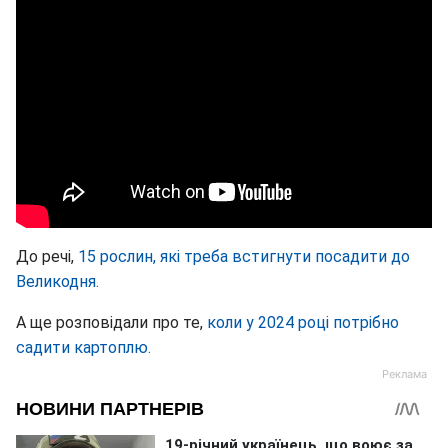
До речі,
15 рослин, які треба встигнути посадити до
Великодня.
А ще розповідали про те,
коли у 2024 році потрібно
садити картоплю.