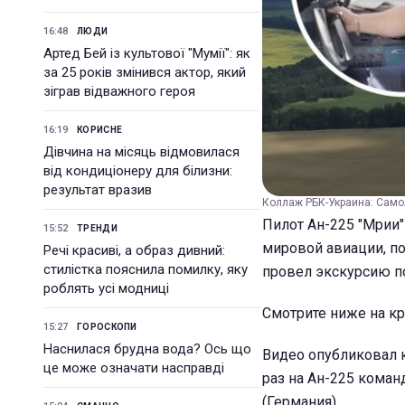
16:48
ЛЮДИ
Артед Бей із культової "Мумії": як
за 25 років змінився актор, який
зіграв відважного героя
16:19
КОРИСНЕ
Дівчина на місяць відмовилася
від кондиціонеру для білизни:
результат вразив
Коллаж РБК-Украина: Самол
Пилот Ан-225 "Мрии"
15:52
ТРЕНДИ
мировой авиации, пок
Речі красиві, а образ дивний:
стилістка пояснила помилку, яку
провел экскурсию по
роблять усі модниці
Смотрите ниже на кр
15:27
ГОРОСКОПИ
Наснилася брудна вода? Ось що
Видео опубликовал к
це може означати насправді
раз на Ан-225 коман
(Германия).