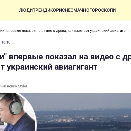
ЛЮДИ
ТРЕНДИ
КОРИСНЕ
СМАЧНО
ГОРОСКОПИ
ии" впервые показал на видео с дрона, как взлетает украинский авиагигант
 10:10
и" впервые показал на видео с д
ет украинский авиагигант
чки новин Styler