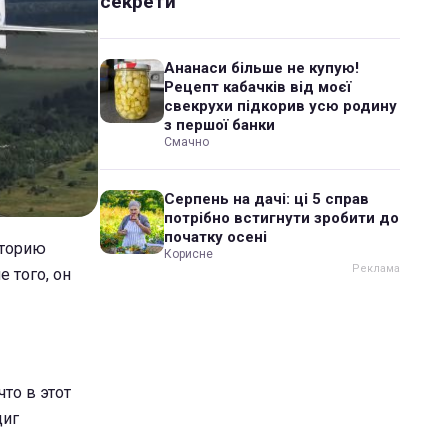
секрети
Ананаси більше не купую!
Рецепт кабачків від моєї
свекрухи підкорив усю родину
з першої банки
Смачно
Серпень на дачі: ці 5 справ
потрібно встигнути зробити до
початку осені
сторию
Корисне
е того, он
то в этот
циг