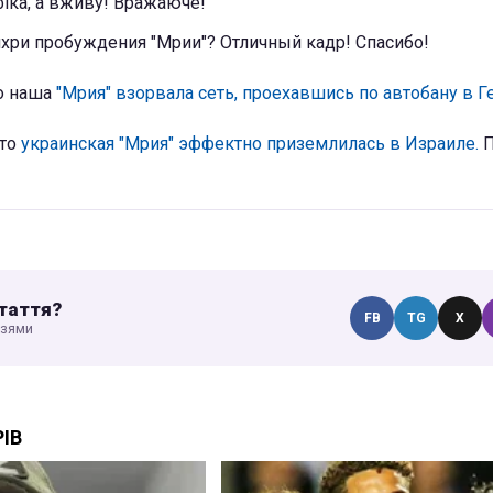
іка, а вживу! Вражаюче!
хри пробуждения "Мрии"? Отличный кадр! Спасибо!
то наша
"Мрия" взорвала сеть, проехавшись по автобану в Г
что
украинская "Мрия" эффектно приземлилась в Израиле.
П
таття?
FB
TG
X
узями