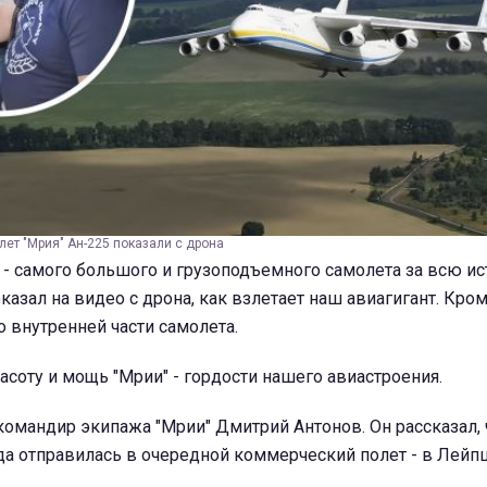
ет "Мрия" Ан-225 показали с дрона
 - самого большого и грузоподъемного самолета за всю и
азал на видео с дрона, как взлетает наш авиагигант. Кром
 внутренней части самолета.
асоту и мощь "Мрии" - гордости нашего авиастроения.
омандир экипажа "Мрии" Дмитрий Антонов. Он рассказал, ч
да отправилась в очередной коммерческий полет - в Лейп