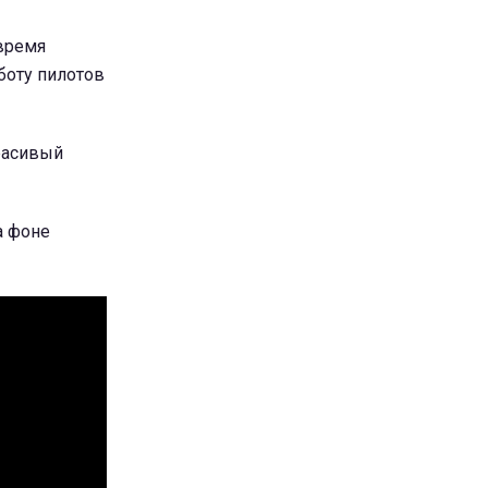
 время
боту пилотов
красивый
а фоне