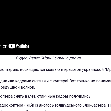
Видео: Взлет "Мрии" сняли с дрона
ментариях восхищаются мощью и красотой украинской "Мр
дивили кадрами снятыми с коптера! Вот только не понимаю
воздушной волной.
коптера снять взлет, отличные кадры получились.
адрокоптера - ніби із якогось голівудського блокбастера. Т