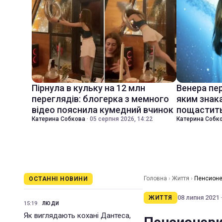
Пірнула в кульку на 12 млн
Венера пер
переглядів: блогерка з мемного
яким знак
відео пояснила кумедний вчинок
пощастить
Катерина Собкова
·
05 серпня 2026, 14:22
Катерина Собк
Головна
›
Життя
›
Пенсионе
ОСТАННІ НОВИНИ
08 липня 2021 ·
ЖИТТЯ
15:19
ЛЮДИ
Як виглядають кохані Дантеса,