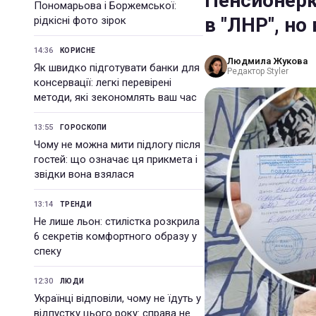
Пенсионерк
Пономарьова і Боржемської:
в "ЛНР", н
рідкісні фото зірок
14:36
КОРИСНЕ
Людмила Жукова
Як швидко підготувати банки для
Редактор Styler
консервації: легкі перевірені
методи, які зекономлять ваш час
13:55
ГОРОСКОПИ
Чому не можна мити підлогу після
гостей: що означає ця прикмета і
звідки вона взялася
13:14
ТРЕНДИ
Не лише льон: стилістка розкрила
6 секретів комфортного образу у
спеку
12:30
ЛЮДИ
Українці відповіли, чому не їдуть у
відпустку цього року: справа не