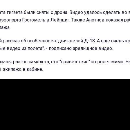
а гиганта были сняты с дрона. Видео удалось сделать во
аэропорта Гостомель в Лейпциг. Также Анотнов показал ра
пажа.
 рассказ об особенностях двигателей Д-18. А еще очень 
ые видео из полета", - подписано зрелищное видео.
азаны разгон самолета, его "приветствие" и пролет мимо. Н
экипажа в кабине.