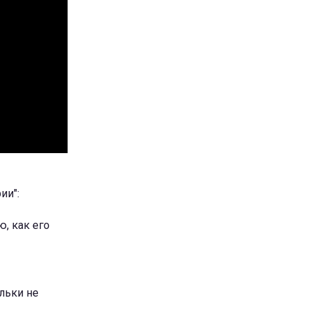
ии":
, как его
ільки не