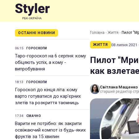
Головна
›
Життя
›
Пилот "Мр
ОСТАННІ НОВИНИ
08 липня 2021 ·
ЖИТТЯ
06:15
ГОРОСКОПИ
Таро-гороскоп на 6 серпня: кому
Пилот "Мри
обіцяють успіх, а кому -
как взлета
випробування
18:13
ГОРОСКОПИ
Світлана Мащенко
Гороскоп до кінця літа: кому
старший редактор стрі
варто готуватися до кар'єрних
злетів та розкриття таємниць
17:34
СМАЧНО
Варити не потрібно: як закрити
освіжаючий компот із будь-яких
фруктів за 15 хвилин