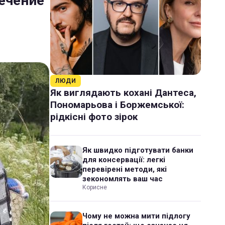
ечение
ЛЮДИ
Як виглядають кохані Дантеса,
Пономарьова і Боржемської:
рідкісні фото зірок
Як швидко підготувати банки
для консервації: легкі
перевірені методи, які
зекономлять ваш час
Корисне
Чому не можна мити підлогу