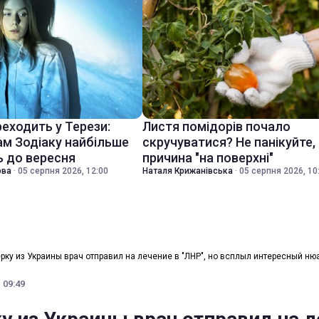
еходить у Терези:
Листя помідорів почало
ам Зодіаку найбільше
скручуватися? Не панікуйте,
 до вересня
причина "на поверхні"
ова
·
05 серпня 2026, 12:00
Наталя Крижанівська
·
05 серпня 2026, 10
рку из Украины врач отправил на лечение в "ЛНР", но всплыл интересный ню
 09:49