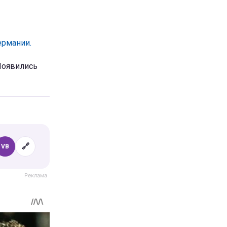
ермании.
оявились
🔗
VB