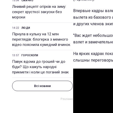
15:04
СМАЧНО
Лінивий рецепт огірків на зиму:
Впервые кадры взлет
секрет хрусткої закуски без
мороки
вылета из базового 
и других членов эки
14:22
ЛЮДИ
Пірнула в кульку на 12 млн
"Вас ждет небольшой
переглядів: блогерка з мемного
взлет и замечательн
відео пояснила кумедний вчинок
На ярких кадрах пок
13:57
ГОРОСКОПИ
слышны переговоры 
Павук вдома до грошей чи до
біди? Що кажуть народні
прикмети і коли це поганий знак
Всі новини