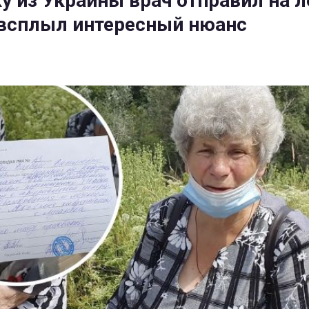
у из Украины врач отправил на л
о всплыл интересный нюанс