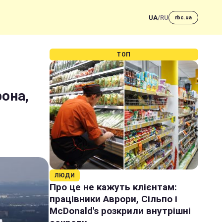
UA
/
RU
rbc.ua
ТОП
рона,
ЛЮДИ
Про це не кажуть клієнтам:
працівники Аврори, Сільпо і
McDonald's розкрили внутрішні