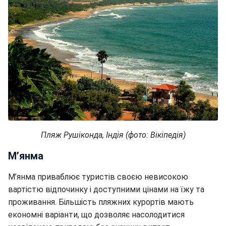
Пляж Рушіконда, Індія (фото: Вікіпедія)
М’янма
М’янма приваблює туристів своєю невисокою
вартістю відпочинку і доступними цінами на їжу та
проживання. Більшість пляжних курортів мають
економні варіанти, що дозволяє насолодитися