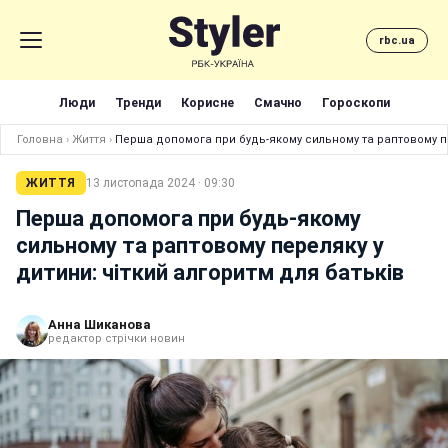
rbc.ua
Люди
Тренди
Корисне
Смачно
Гороскопи
Головна
›
Життя
›
Перша допомога при будь-якому сильному та раптовому пе
ЖИТТЯ
13 листопада 2024 · 09:30
Перша допомога при будь-якому
сильному та раптовому переляку у
дитини: чіткий алгоритм для батьків
Анна Шиканова
редактор стрічки новин