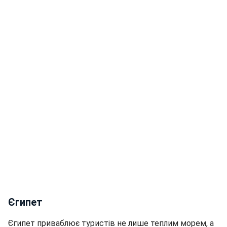
Єгипет
Єгипет приваблює туристів не лише теплим морем, а