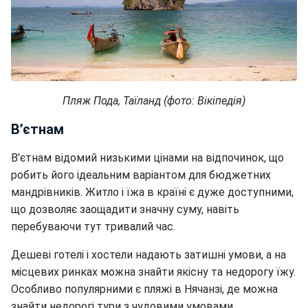
Пляж Пода, Таїланд (фото: Вікіпедія)
В’єтнам
В'єтнам відомий низькими цінами на відпочинок, що
робить його ідеальним варіантом для бюджетних
мандрівників. Житло і їжа в країні є дуже доступними,
що дозволяє заощадити значну суму, навіть
перебуваючи тут тривалий час.
Дешеві готелі і хостели надають затишні умови, а на
місцевих ринках можна знайти якісну та недорогу їжу.
Особливо популярними є пляжі в Нячанзі, де можна
знайти недорогі тури з чудовими умовами.