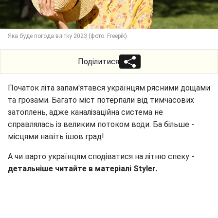
Яка буде погода влітку 2023 (фото: Freepik)
Поділитися
Початок літа запам'ятався українцям рясними дощами
та грозами. Багато міст потерпали від тимчасових
затоплень, адже каналізаційна система не
справлялась із великим потоком води. Ба більше -
місцями навіть ішов град!
А чи варто українцям сподіватися на літню спеку -
детальніше читайте в матеріалі Styler.