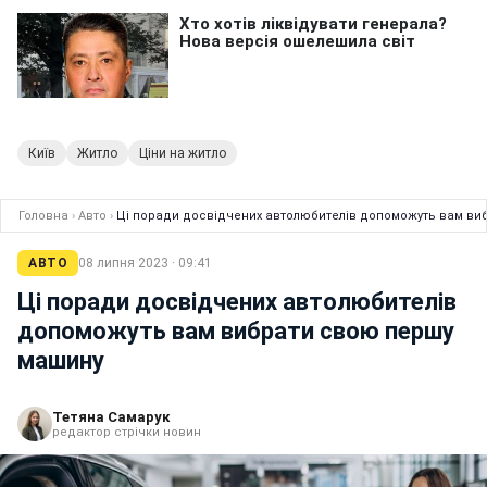
Київ
Житло
Ціни на житло
Головна
›
Авто
›
Ці поради досвідчених автолюбителів допоможуть вам ви
АВТО
08 липня 2023 · 09:41
Ці поради досвідчених автолюбителів
допоможуть вам вибрати свою першу
машину
Тетяна Самарук
редактор стрічки новин