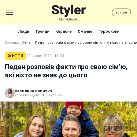
rbc.ua
Люди
Тренди
Корисне
Смачно
Гороскопи
Головна
›
Життя
›
Педан розповів факти про свою сім’ю, які ніхто не знав д
ЖИТТЯ
08 липня 2023 · 11:00
Педан розповів факти про свою сім’ю,
які ніхто не знав до цього
Василина Копитко
кореспондент РБК-Україна