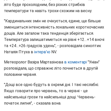
літо буде прохолодним, без різких стрибків
температури та навіть трохи схожим на весну.
"Кардинальних змін не очікується, єдине, ще більше
зменшиться інтенсивність локальних короткочасних
дощів. Але загалом така тенденція зберігається.
Температура залишатиметься на рівні +12…+14 вночі
та +24…+26 градусів удень", - розповідала синоптик
Наталія Птуха в
інтерв'ю
NV.
Метеоролог Вазіра Мартазінова
в коментарі
"Уніан"
розповідала, що справжнє літо почнеться в другій
половини червня.
"Дощі все одно будуть в окремі дні. І такі неслабкі.
Якщо говорити про червень, то в червні - це
найсильніші грози та найсильніші дощі. Червень-
початок липня", - сказала вона.