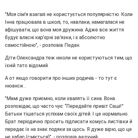
"Моя сім'я взагалі не користується популярністю. Коли
Інна працювала в школі, то, навпаки, намагалася не
афішувати, що вона моя дружина. Адже все життя
будує власні кар’єрні зв'язки, і є абсолютно
самостійною", - розповів Педан.
Діти Олександра теж ніколи не користуються тим, що
їхній тато відомий.
А от якщо говорити про інших родичів - то тут є
нюанси…
"Мамі дуже приємно, коли хвалять її сина. Вона
розповідає, що часто чує: “Передайте привіт Саші!”
Батьки тішаться успіхам своїх дітей. І це нормально.
Брат періодично просить підписати комусь листівки й
передає їх на знак подяки за щось. Я дуже вірю, що це
не хабар (сміється)", - розповів ведучий.