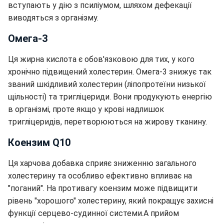
вступають у дію з псиліумом, шляхом дефекації
виводяться з організму.
Омега-3
Ця жирна кислота є обов'язковою для тих, у кого
хронічно підвищений холестерин. Омега-3 знижує так
званий шкідливий холестерин (ліпопротеїни низької
щільності) та тригліцериди. Вони продукують енергію
в організмі, проте якщо у крові надлишок
тригліцеридів, перетворюються на жирову тканину.
Коензим Q10
Ця харчова добавка сприяє зниженню загального
холестерину та особливо ефективно впливає на
"поганий". На противагу коензим може підвищити
рівень "хорошого" холестерину, який покращує захисні
функції серцево-судинної системи.А прийом