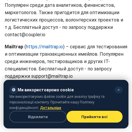
Популярен среди дата аналитиков, финансистов,
маркетологов. Также пригодится для оптимизации
логистических процессов, волонтерских проектов и
т.д. Бесплатный доступ - по запросу поддержки
contact@coupler.io
Mailtrap
(
https://mailtrap.io
) – сервис для тестирования
и оптимизации транзакционных имейлов. Популярен
среди инженеров, тестировщиков и других IT-
специалистов. Бесплатный доступ - по запросу
поддержки support@mailtrap.io
Напомним, ранее мы разместили карту заправок, где
🍪
Ми використовуємо cookie
✕
сейчас можно купить бензин.
Ми використовуємо файли cookie для аналізу трафіку та
персоналізації контенту. Прочитайте нашу Політику
Все оперативные и только проверенные новости без
конфіденційності.
Детальніше
российской пропаганды и фейков - в группах РБК-
Відхилити
Прийняти всі
Украина в
Telegram
и
Viber
. Присоединяйся!