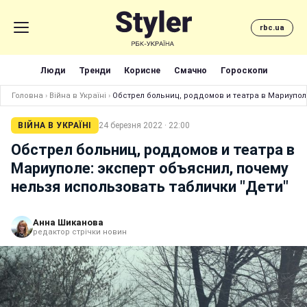
rbc.ua
Люди
Тренди
Корисне
Смачно
Гороскопи
Головна
›
Війна в Україні
›
Обстрел больниц, роддомов и театра в Мариупол
ВІЙНА В УКРАЇНІ
24 березня 2022 · 22:00
Обстрел больниц, роддомов и театра в
Мариуполе: эксперт объяснил, почему
нельзя использовать таблички "Дети"
Анна Шиканова
редактор стрічки новин