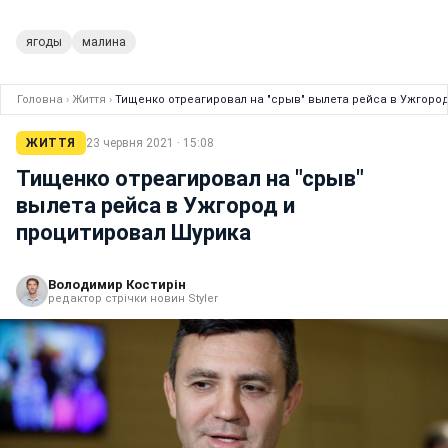
ягоды
малина
Головна
›
Життя
›
Тищенко отреагировал на "срыв" вылета рейса в Ужгоро
ЖИТТЯ
23 червня 2021 · 15:08
Тищенко отреагировал на "срыв"
вылета рейса в Ужгород и
процитировал Шурика
Володимир Костирін
редактор стрічки новин Styler