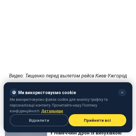
Видео: Тищенко перед вылетом рейса Киев-Ужгород
записал ролик
🍪
Ми використовуємо cookie
✕
Напомним, недавно Николай Тищенко вместе с Ильей
Ми використовуємо файли cookie для аналізу трафіку та
Кивой засветился во время драки в Верховной Раде.
персоналізації контенту. Прочитайте нашу Політику
конфіденційності.
Детальніше
Відхилити
Прийняти всі