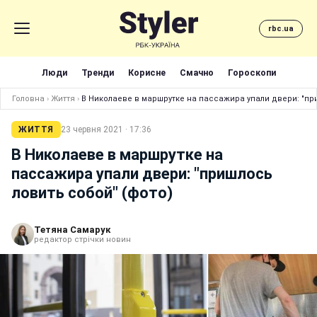
rbc.ua
Люди
Тренди
Корисне
Смачно
Гороскопи
Головна
›
Життя
›
В Николаеве в маршрутке на пассажира упали двери: "пр
ЖИТТЯ
23 червня 2021 · 17:36
В Николаеве в маршрутке на
пассажира упали двери: "пришлось
ловить собой" (фото)
Тетяна Самарук
редактор стрічки новин