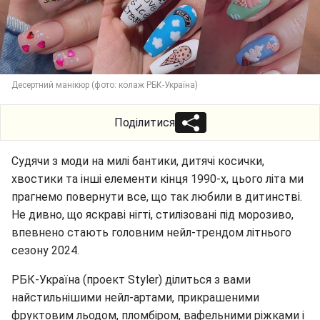
Десертний манікюр (фото: колаж РБК-Україна)
Поділитися
Судячи з моди на милі бантики, дитячі косички,
хвостики та інші елементи кінця 1990-х, цього літа ми
прагнемо повернути все, що так любили в дитинстві.
Не дивно, що яскраві нігті, стилізовані під морозиво,
впевнено стають головним нейл-трендом літнього
сезону 2024.
РБК-Україна (проект Styler) ділиться з вами
найстильнішими нейл-артами, прикрашеними
фруктовим льодом, пломбіром, вафельними ріжками і