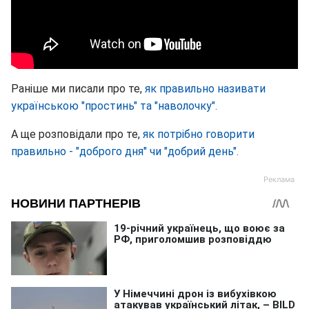
Раніше ми писали про те,
як правильно називати
українською "простинь" та "наволочку".
А ще розповідали про те,
як потрібно говорити
правильно - "доброго дня" чи "добрий день".