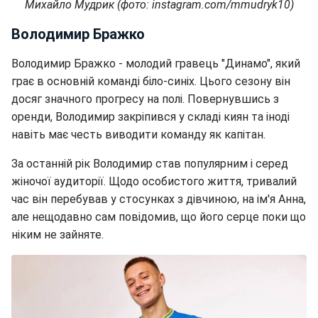
Михайло Мудрик (фото: instagram.com/mmudryk10)
Володимир Бражко
Володимир Бражко - молодий гравець "Динамо", який
грає в основній команді біло-синіх. Цього сезону він
досяг значного прогресу на полі. Повернувшись з
оренди, Володимир закріпився у складі киян та іноді
навіть має честь виводити команду як капітан.
За останній рік Володимир став популярним і серед
жіночої аудиторії. Щодо особистого життя, тривалий
час він перебував у стосунках з дівчиною, на ім'я Анна,
але нещодавно сам повідомив, що його серце поки що
ніким не зайняте.