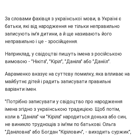
За словами фахівця з української мови, в Україні є
батьки, які від народження не тільки неправильно
записують ім'я дитини, а й ще називають його
неправильно і це - зросійщення.
Наприклад, у свідоцтві пишуть імена з російською
вимовою - "Нікіта", "Кіріл", "Даніла" або "Даніїл".
Авраменко вказує на суттєву помилку, яка впливає на
майбутнє дітей і радить записувати правильні
варіанти імен.
"Потрібно записувати у свідоцтво про народження
імена згідно з українською традицією. Щоб потім,
коли в "Даніла" чи "Кіріла" народиться донька або син,
не виникло труднощів з ім'ям по батькові. Ольга
"Даніловна" або Богдан "Кірілович", - виходить суржик",