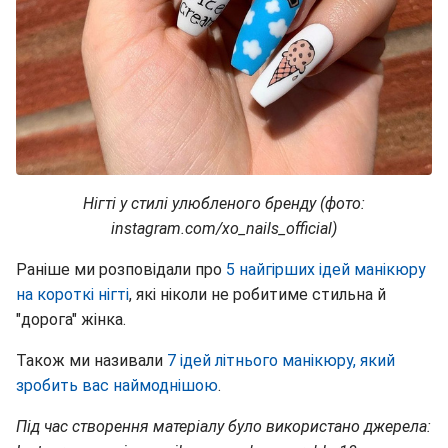
Нігті у стилі улюбленого бренду (фото:
instagram.com/xo_nails_official)
Раніше ми розповідали про
5 найгірших ідей манікюру
на короткі нігті
, які ніколи не робитиме стильна й
"дорога" жінка.
Також ми називали
7 ідей літнього манікюру, який
зробить вас наймоднішою
.
Під час створення матеріалу було використано джерела: