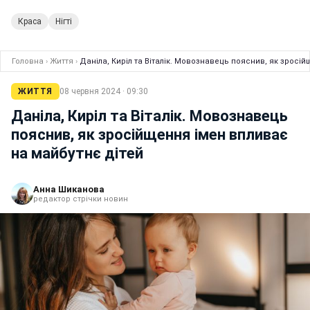
Краса
Нігті
Головна
›
Життя
›
Даніла, Киріл та Віталік. Мовознавець пояснив, як зросі
ЖИТТЯ
08 червня 2024 · 09:30
Даніла, Киріл та Віталік. Мовознавець
пояснив, як зросійщення імен впливає
на майбутнє дітей
Анна Шиканова
редактор стрічки новин