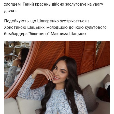
хлопцем. Такий красень дійсно заслуговує на увагу
дівчат.
Подейкують, що Шапаренко зустрічається з
Христиною Шацьких, молодшою дочкою культового
бомбардира "біло-синіх" Максима Шацьких.