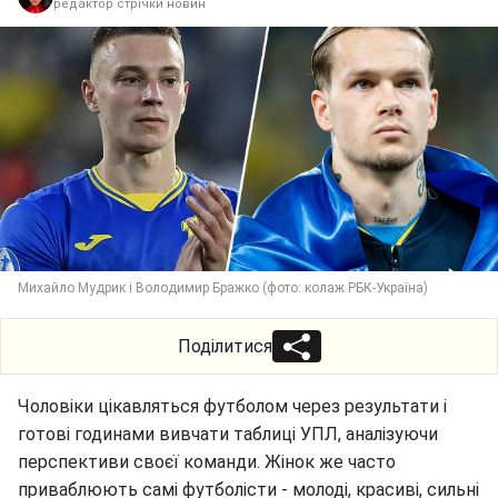
редактор стрічки новин
Михайло Мудрик і Володимир Бражко (фото: колаж РБК-Україна)
Поділитися
Чоловіки цікавляться футболом через результати і
готові годинами вивчати таблиці УПЛ, аналізуючи
перспективи своєї команди. Жінок же часто
приваблюють самі футболісти - молоді, красиві, сильні