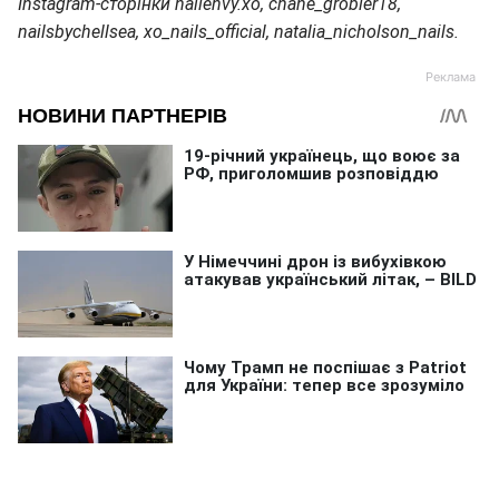
Instagram-сторінки nailenvy.xo, chane_grobler18,
nailsbychellsea, xo_nails_official, natalia_nicholson_nails.