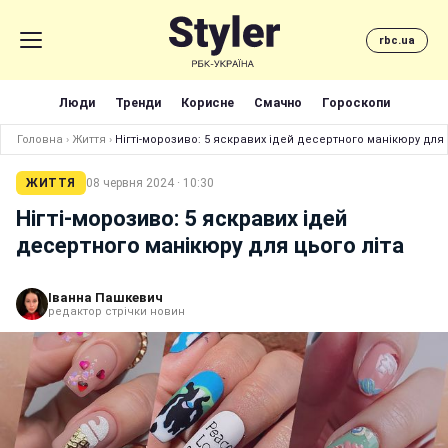
rbc.ua
Люди
Тренди
Корисне
Смачно
Гороскопи
Головна
›
Життя
›
Нігті-морозиво: 5 яскравих ідей десертного манікюру для 
ЖИТТЯ
08 червня 2024 · 10:30
Нігті-морозиво: 5 яскравих ідей
десертного манікюру для цього літа
Іванна Пашкевич
редактор стрічки новин