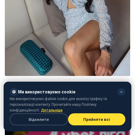
Христина Шацьких (фото: instagram.com/krishatskykh)
🍪
Ми використовуємо cookie
✕
Хавбека "Динамо" вже кілька разів помічали компанії
Ми використовуємо файли cookie для аналізу трафіку та
молодої брюнетки. Чи дійсно вони разом - офіційного
персоналізації контенту. Прочитайте нашу Політику
конфіденційності.
Детальніше
підтвердження немає.
Відхилити
Прийняти всі