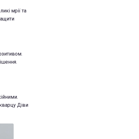
икі мрії та
ращити
озитивом.
ішення.
ійними.
 кварцу Діви