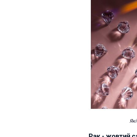
Які
Рак - жовтий с