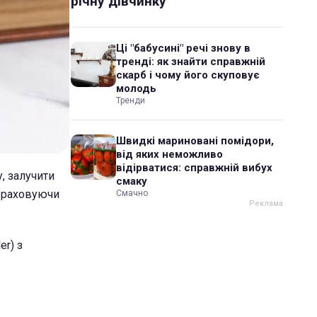
річну дівчинку
Ці "бабусині" речі знову в
тренді: як знайти справжній
скарб і чому його скуповує
молодь
Тренди
Швидкі мариновані помідори,
від яких неможливо
відірватися: справжній вибух
, залучити
смаку
 враховуючи
Смачно
er) з