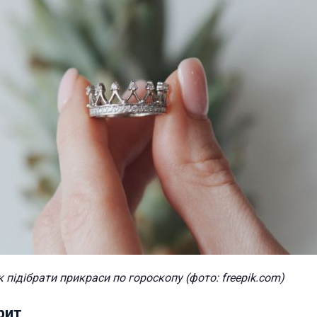
к підібрати прикраси по гороскопу (фото: freepik.com)
рит