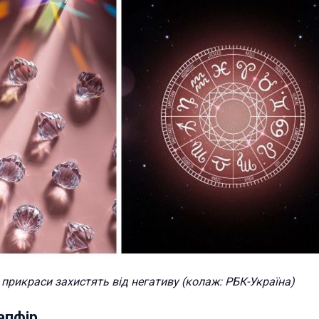
 прикраси захистять від негативу (колаж: РБК-Україна)
апфір