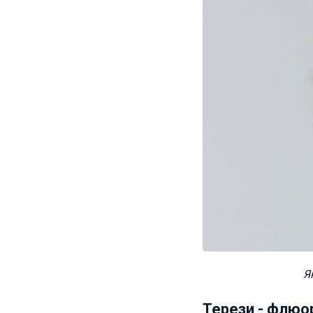
Я
Терези - флюо