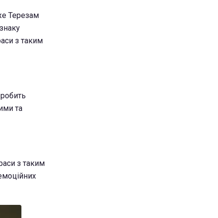
же Терезам
 знаку
раси з таким
зробить
ими та
раси з таким
 емоційних