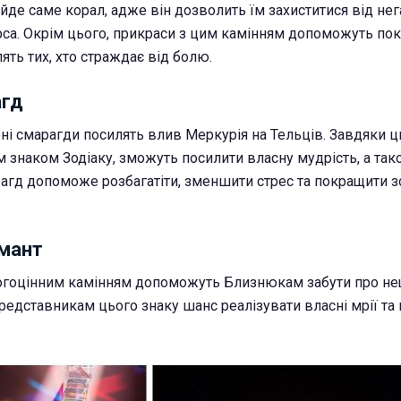
йде саме корал, адже він дозволить їм захиститися від нег
са. Окрім цього, прикраси з цим камінням допоможуть по
ять тих, хто страждає від болю.
агд
і смарагди посилять влив Меркурія на Тельців. Завдяки 
м знаком Зодіаку, зможуть посилити власну мудрість, а так
арагд допоможе розбагатіти, зменшити стрес та покращити 
амант
огоцінним камінням допоможуть Близнюкам забути про не
редставникам цього знаку шанс реалізувати власні мрії та