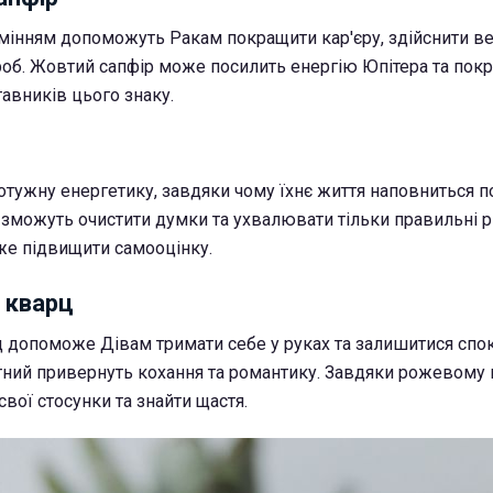
мінням допоможуть Ракам покращити кар'єру, здійснити вел
роб. Жовтий сапфір може посилить енергію Юпітера та пок
авників цього знаку.
отужну енергетику, завдяки чому їхнє життя наповниться п
зможуть очистити думки та ухвалювати тільки правильні р
же підвищити самооцінку.
 кварц
допоможе Дівам тримати себе у руках та залишитися спок
атний привернуть кохання та романтику. Завдяки рожевому
вої стосунки та знайти щастя.