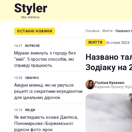
Головна
›
Життя
›
Названо т
ОСТАННІ НОВИНИ
26 січня 2024 ·
ЖИТТЯ
16:37
КОРИСНЕ
Мурахи зникнуть з городу без
Названо та
"хімії": 5 простих способів, які
Зодіаку на 
справді працюють
15:55
СМАЧНО
Поліна Кузенко
Ажурні млинці, які не рвуться:
Керівник проєкту Styl
рецепт із секретним інгредієнтом
для ідеальних дірочок
15:19
ЛЮДИ
Як виглядають кохані Дантеса,
Пономарьова і Боржемської:
рідкісні фото зірок