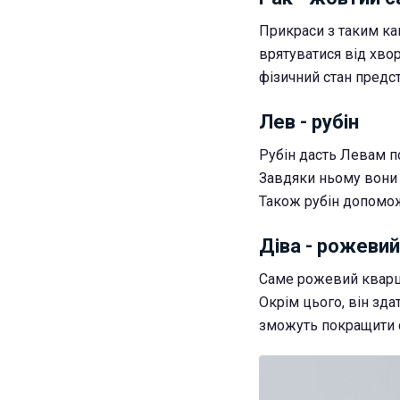
Прикраси з таким ка
врятуватися від хво
фізичний стан предст
Лев - рубін
Рубін дасть Левам п
Завдяки ньому вони 
Також рубін допомо
Діва - рожевий
Саме рожевий кварц 
Окрім цього, він зд
зможуть покращити с