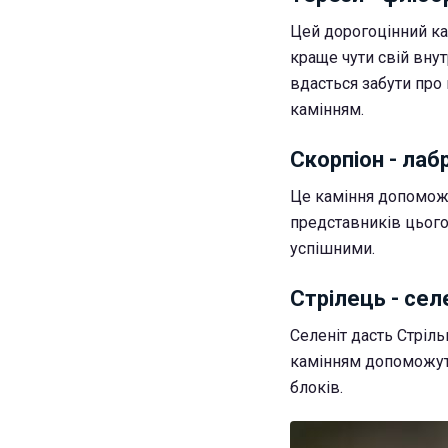
Цей дорогоцінний к
краще чути свій внут
вдасться забути про 
камінням.
Скорпіон - ла
Це каміння допоможе
представників цьог
успішними.
Стрілець - сел
Селеніт дасть Стріль
камінням допоможуть
блоків.