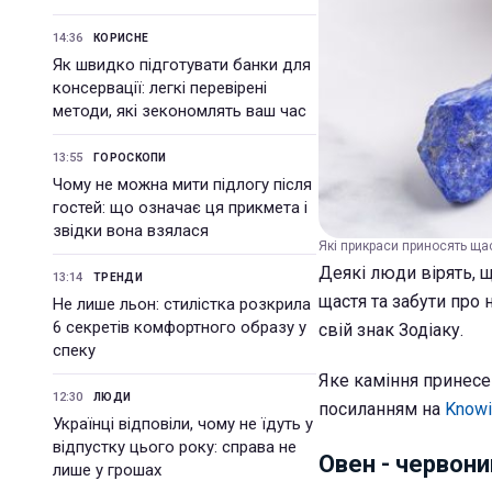
14:36
КОРИСНЕ
Як швидко підготувати банки для
консервації: легкі перевірені
методи, які зекономлять ваш час
13:55
ГОРОСКОПИ
Чому не можна мити підлогу після
гостей: що означає ця прикмета і
звідки вона взялася
Які прикраси приносять щас
Деякі люди вірять, щ
13:14
ТРЕНДИ
щастя та забути про 
Не лише льон: стилістка розкрила
6 секретів комфортного образу у
свій знак Зодіаку.
спеку
Яке каміння принесе 
12:30
ЛЮДИ
посиланням на
Knowi
Українці відповіли, чому не їдуть у
відпустку цього року: справа не
Овен - червони
лише у грошах