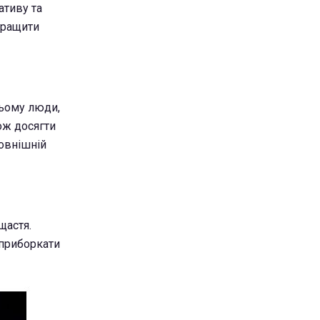
ативу та
кращити
цьому люди,
ож досягти
зовнішній
щастя.
 приборкати