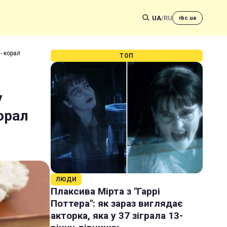
UA
/
RU
rbc.ua
- корал
ТОП
у
корал
ЛЮДИ
Плаксива Мірта з "Гаррі
Поттера": як зараз виглядає
акторка, яка у 37 зіграла 13-