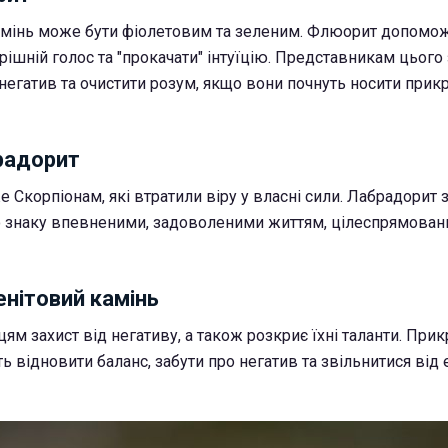
амінь може бути фіолетовим та зеленим. Флюорит допомо
рішній голос та "прокачати" інтуїцію. Представникам цього
негатив та очистити розум, якщо вони почнуть носити прик
брадорит
 Скорпіонам, які втратили віру у власні сили. Лабрадорит 
о знаку впевненими, задоволеними життям, цілеспрямован
енітовий камінь
цям захист від негативу, а також розкриє їхні таланти. Прик
 відновити баланс, забути про негатив та звільнитися від