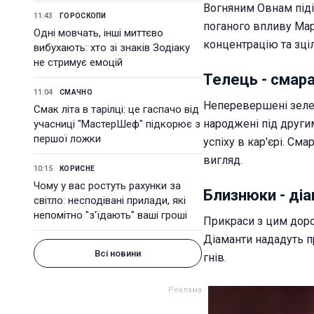
Вогняним Овнам піді
11:43
ГОРОСКОПИ
поганого впливу Мар
Одні мовчать, інші миттєво
концентрацію та зціл
вибухають: хто зі знаків Зодіаку
не стримує емоцій
Телець - смар
11:04
СМАЧНО
Неперевершені зелен
Смак літа в тарілці: це гаспачо від
народжені під други
учасниці "МастерШеф" підкорює з
першої ложки
успіху в кар'єрі. См
вигляд.
10:15
КОРИСНЕ
Чому у вас ростуть рахунки за
Близнюки - ді
світло: несподівані прилади, які
непомітно "з'їдають" ваші гроші
Прикраси з цим дор
Діаманти нададуть п
Всі новини
гнів.