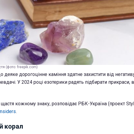
тя (фото: freepik.com)
о деяке дорогоцінне каміння здатне захистити від негативу
невдачі. У 2024 році езотерики радять підбирати прикраси,
щастя кожному знаку, розповідає РБК-Україна (проект Styl
nsiders
.
й корал