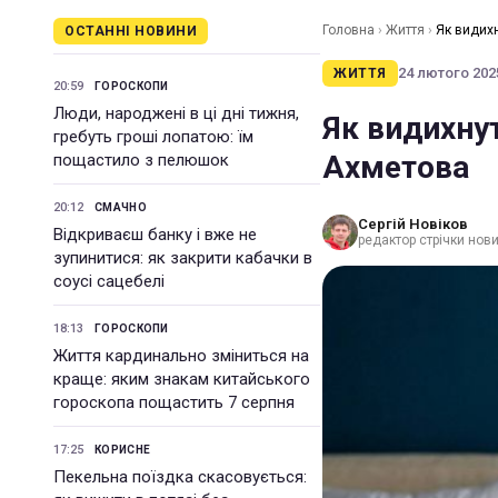
Головна
›
Життя
›
Як видихн
ОСТАННІ НОВИНИ
24 лютого 2025
ЖИТТЯ
20:59
ГОРОСКОПИ
Люди, народжені в ці дні тижня,
Як видихнут
гребуть гроші лопатою: їм
Ахметова
пощастило з пелюшок
20:12
СМАЧНО
Сергій Новіков
Відкриваєш банку і вже не
редактор стрічки нов
зупинитися: як закрити кабачки в
соусі сацебелі
18:13
ГОРОСКОПИ
Життя кардинально зміниться на
краще: яким знакам китайського
гороскопа пощастить 7 серпня
17:25
КОРИСНЕ
Пекельна поїздка скасовується: