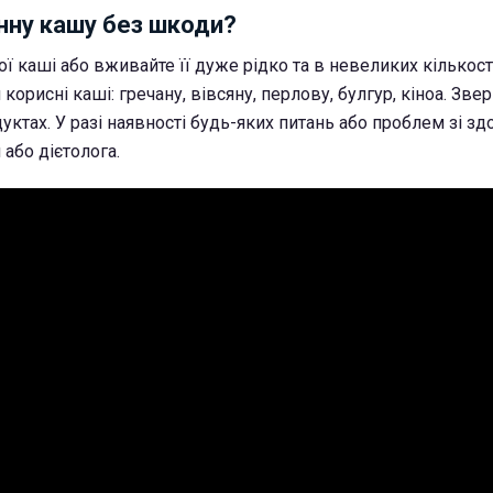
нну кашу без шкоди?
ї каші або вживайте її дуже рідко та в невеликих кількостя
корисні каші: гречану, вівсяну, перлову, булгур, кіноа. Звер
уктах. У разі наявності будь-яких питань або проблем зі здо
 або дієтолога.