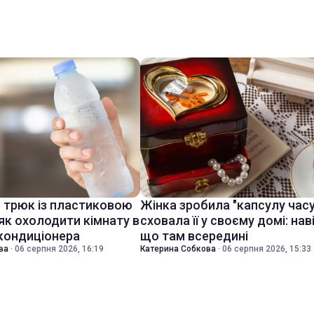
й трюк із пластиковою
Жінка зробила "капсулу часу
як охолодити кімнату в
сховала її у своєму домі: нав
 кондиціонера
що там всередині
ва
·
06 серпня 2026, 16:19
Катерина Собкова
·
06 серпня 2026, 15:33