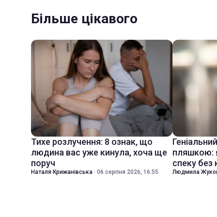
Більше цікавого
Тихе розлучення: 8 ознак, що
Геніальни
людина вас уже кинула, хоча ще
пляшкою: 
поруч
спеку без
Наталя Крижанівська
·
06 серпня 2026, 16:55
Людмила Жуко