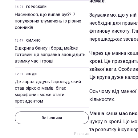
немає.
14:21
ГОРОСКОПИ
Наснилося, що випав зуб? 7
Зауважимо, що у ній
популярних тлумачень із різних
необхідні для правил
сонників
фітинову кислоту. Г
перешкоджає засвоєн
13:47
СМАЧНО
Відкрила банку і борщ майже
Через це манна каша
готовий: ця заправка заощадить
взимку час і гроші
крові. Це призводить
зайвої ваги. Особли
12:51
ЛЮДИ
Ця крупа дуже калорі
Де зараз дідусь Гарольд, який
став зіркою мемів: бігає
Ось чому від манної
марафони і може стати
кількостях.
президентом
Манна каша
має вис
Всі новини
цукру в крові. Це м
та розвитку інсуліно