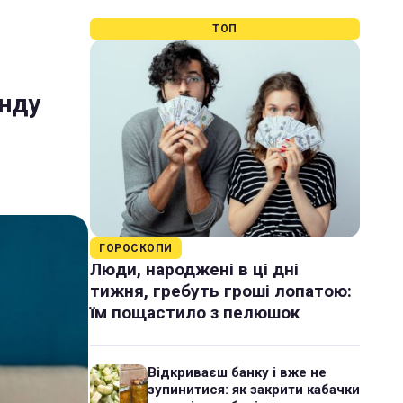
ТОП
онду
ГОРОСКОПИ
Люди, народжені в ці дні
тижня, гребуть гроші лопатою:
їм пощастило з пелюшок
Відкриваєш банку і вже не
зупинитися: як закрити кабачки