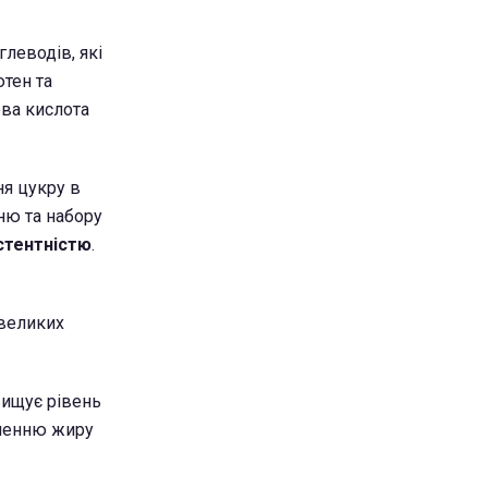
леводів, які
ютен та
ова кислота
ня цукру в
ню та набору
стентністю
.
евеликих
вищує рівень
иченню жиру