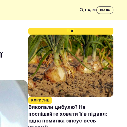
UA
/
RU
rbc.ua
ТОП
ї
КОРИСНЕ
Викопали цибулю? Не
поспішайте ховати її в підвал:
одна помилка зіпсує весь