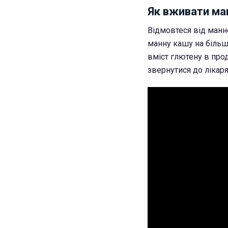
Як вживати ма
Відмовтеся від манно
манну кашу на більш 
вміст глютену в прод
звернутися до лікаря