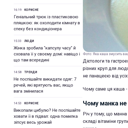
16:19
КОРИСНЕ
Геніальний трюк із пластиковою
пляшкою: як охолодити кімнату в
спеку без кондиціонера
15:33
ЛЮДИ
Жінка зробила "капсулу часу" й
сховала її у своєму домі: навіщо і
Фото: Яка каша змусить ваш
що там всередині
Дієтологи та гастро
різних круп для людс
14:58
ТРЕНДИ
не панацеєю від усі
Не поспішайте викидати одяг: 7
речей, які врятують вас, якщо
Чому саме ця каша - є
вага змінилася
Чому манка не
14:53
КОРИСНЕ
Викопали цибулю? Не поспішайте
Річ у тому, що манна
ховати її в підвал: одна помилка
складі вітаміни групи
зіпсує весь урожай