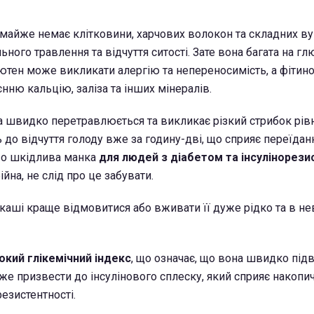
 майже немає клітковини, харчових волокон та складних вуг
ьного травлення та відчуття ситості. Зате вона багата на гл
лютен може викликати алергію та непереносимість, а фітин
ню кальцію, заліза та інших мінералів.
 швидко перетравлюється та викликає різкий стрибок рів
 до відчуття голоду вже за годину-дві, що сприяє переїдан
во шкідлива манка
для людей з діабетом та інсулінорези
йна, не слід про це забувати.
 каші краще відмовитися або вживати її дуже рідко та в н
окий глікемічний індекс
, що означає, що вона швидко під
оже призвести до інсулінового сплеску, який сприяє накоп
резистентності.