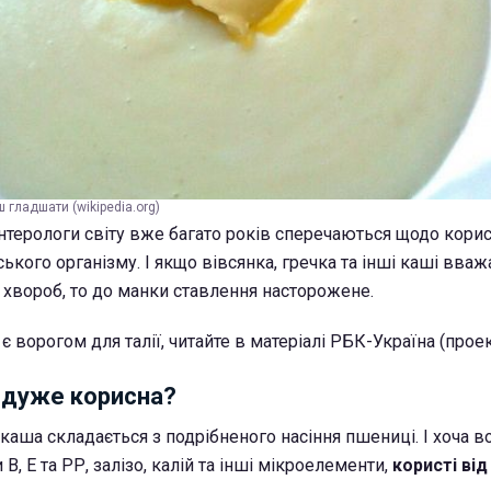
 гладшати (wikipedia.org)
ентерологи світу вже багато років сперечаються щодо корис
ького організму. І якщо вівсянка, гречка та інші каші вва
х хвороб, то до манки ставлення насторожене.
 ворогом для талії, читайте в матеріалі РБК-Україна (проект
 дуже корисна?
 каша складається з подрібненого насіння пшениці. І хоча в
 В, Е та РР, залізо, калій та інші мікроелементи,
користі ві