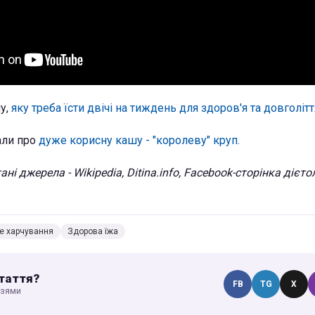
шу,
яку треба їсти двічі на тиждень для здоров'я та довголітт
али про
дуже корисну кашу - "королеву" круп.
ні джерела - Wikipedia, Ditina.info, Facebook-сторінка дієто
е харчування
Здорова їжа
таття?
FB
TG
X
узями