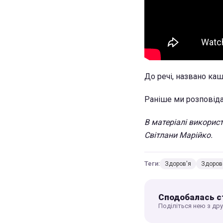
До речі, названо ка
Раніше ми розповід
В матеріалі використа
Світлани Марійко.
Теги:
Здоров'я
Здоров
Сподобалась с
Поділіться нею з др