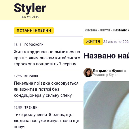
Головна
›
Життя
›
Названо н
ОСТАННІ НОВИНИ
24 лютого 2025
ЖИТТЯ
18:13
ГОРОСКОПИ
Життя кардинально зміниться на
Названо на
краще: яким знакам китайського
гороскопа пощастить 7 серпня
Людмила Жукова
Редактор Styler
17:25
КОРИСНЕ
Пекельна поїздка скасовується:
як вижити в потязі без
кондиціонера у сильну спеку
16:55
ТРЕНДИ
Тихе розлучення: 8 ознак, що
людина вас уже кинула, хоча ще
поруч