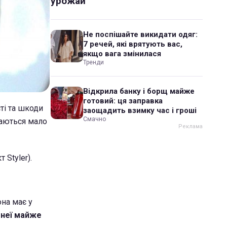
урожай
Не поспішайте викидати одяг:
7 речей, які врятують вас,
якщо вага змінилася
Тренди
Відкрила банку і борщ майже
готовий: ця заправка
ті та шкоди
заощадить взимку час і гроші
Смачно
жаються мало
 Styler).
она має у
д неї майже