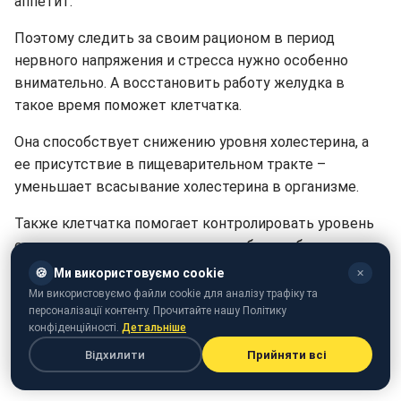
аппетит.
Поэтому следить за своим рационом в период
нервного напряжения и стресса нужно особенно
внимательно. А восстановить работу желудка в
такое время поможет клетчатка.
Она способствует снижению уровня холестерина, а
ее присутствие в пищеварительном тракте –
уменьшает всасывание холестерина в организме.
Также клетчатка помогает контролировать уровень
сахара в крови и организму потребуется больше
времени, чтобы расщепить продукты с большим
🍪
Ми використовуємо cookie
✕
содержанием клетчатки. Это помогает поддерживать
Ми використовуємо файли cookie для аналізу трафіку та
персоналізації контенту. Прочитайте нашу Політику
постоянный уровень сахара в крови.
конфіденційності.
Детальніше
Рекомендуемая суточная доза клетчатки – 25
Відхилити
Прийняти всі
граммов для женщин и 38 граммов для мужчин.