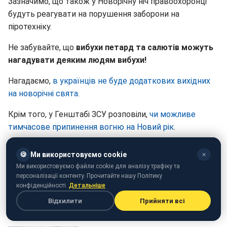
Зазначимо, що також у Новорічну ніч правоохоронці
будуть реагувати на порушення заборони на
піротехніку.
Не забувайте, що
вибухи петард та салютів можуть
нагадувати деяким людям вибухи!
Нагадаємо,
в українців не буде додаткових вихідних
на новорічні свята
.
Крім того, у Генштабі ЗСУ розповіли,
чи можливе
тимчасове припинення вогню на Новий рік
.
🍪
Ми використовуємо cookie
✕
Ми використовуємо файли cookie для аналізу трафіку та
персоналізації контенту. Прочитайте нашу Політику
конфіденційності.
Детальніше
Відхилити
Прийняти всі