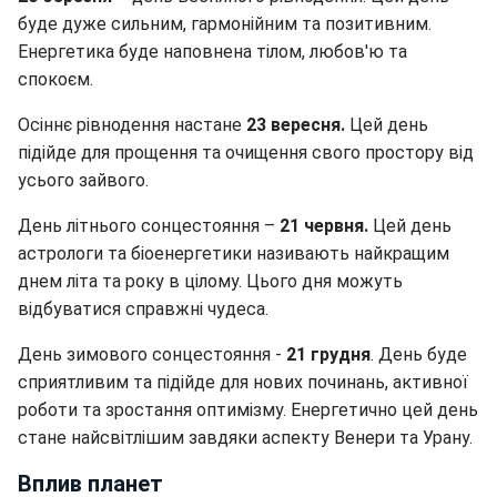
буде дуже сильним, гармонійним та позитивним.
Енергетика буде наповнена тілом, любов'ю та
спокоєм.
Осіннє рівнодення настане
23 вересня.
Цей день
підійде для прощення та очищення свого простору від
усього зайвого.
День літнього сонцестояння –
21 червня.
Цей день
астрологи та біоенергетики називають найкращим
днем літа та року в цілому. Цього дня можуть
відбуватися справжні чудеса.
День зимового сонцестояння -
21 грудня
. День буде
сприятливим та підійде для нових починань, активної
роботи та зростання оптимізму. Енергетично цей день
стане найсвітлішим завдяки аспекту Венери та Урану.
Вплив планет