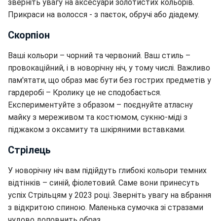
зверніть увагу на аксесуари золотистих кольорів.
Прикраси на волосся - з паєток, обручі або діадему.
Скорпіон
Ваші кольори – чорний та червоний. Ваш стиль –
провокаційний, і в новорічну ніч, у тому числі. Важливо
пам'ятати, що образ має бути без гострих предметів у
гардеробі – Кролику це не сподобається.
Експериментуйте з образом – поєднуйте атласну
майку з мереживом та костюмом, сукню-міді з
піджаком з оксамиту та шкіряними вставками.
Стрілець
У новорічну ніч вам підійдуть глибокі кольори темних
відтінків – синій, фіолетовий. Саме вони принесуть
успіх Стрільцям у 2023 році. Зверніть увагу на вбрання
з відкритою спиною. Маленька сумочка зі стразами
чудово доповнить образ.