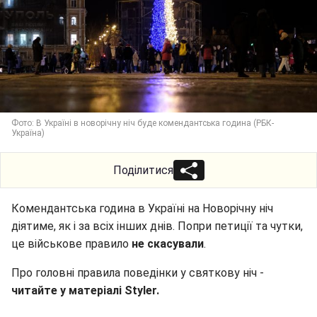
Фото: В Україні в новорічну ніч буде комендантська година (РБК-
Україна)
Поділитися
Комендантська година в Україні на Новорічну ніч
діятиме, як і за всіх інших днів. Попри петиції та чутки,
це військове правило
не скасували
.
Про головні правила поведінки у святкову ніч -
читайте у матеріалі Styler.