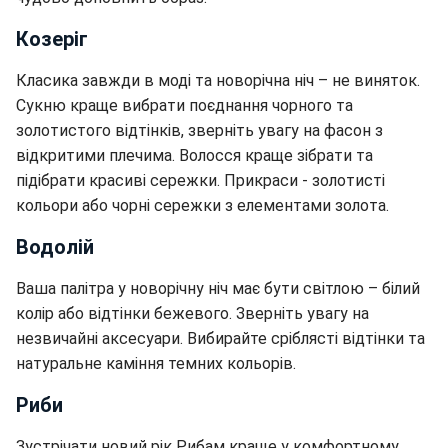
Козеріг
Класика завжди в моді та новорічна ніч – не виняток.
Сукню краще вибрати поєднання чорного та
золотистого відтінків, зверніть увагу на фасон з
відкритими плечима. Волосся краще зібрати та
підібрати красиві сережки. Прикраси - золотисті
кольори або чорні сережки з елементами золота.
Водолій
Ваша палітра у новорічну ніч має бути світлою – білий
колір або відтінки бежевого. Зверніть увагу на
незвичайні аксесуари. Вибирайте сріблясті відтінки та
натуральне каміння темних кольорів.
Риби
Зустрічати новий рік Рибам краще у комфортному