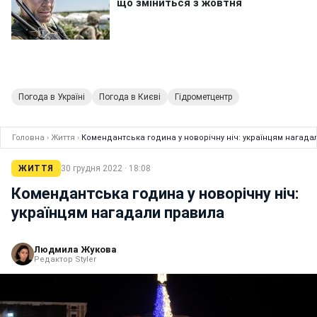
Погода в Україні
Погода в Києві
Гідрометцентр
Головна
›
Життя
›
Комендантська година у новорічну ніч: українцям нагада
ЖИТТЯ
30 грудня 2022 · 18:08
Комендантська година у новорічну ніч:
українцям нагадали правила
Людмила Жукова
Редактор Styler