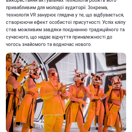
використання актуальних технологій робить його
привабливим для молодої аудиторії. Зокрема,
технологія VR занурює глядача у те, що відбувається,
створюючи ефект особистої присутності. Успіх кліпу
став можливим завдяки поєднанню традиційного та
сучасного, що надає відчуття приналежності до
чогось знайомого та водночас нового.