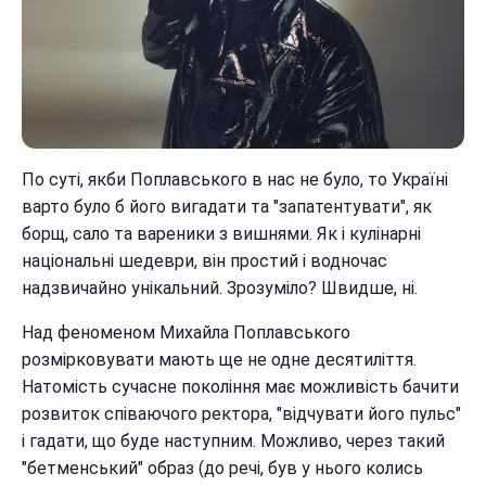
По суті, якби Поплавського в нас не було, то Україні
варто було б його вигадати та "запатентувати", як
борщ, сало та вареники з вишнями. Як і кулінарні
національні шедеври, він простий і водночас
надзвичайно унікальний. Зрозуміло? Швидше, ні.
Над феноменом Михайла Поплавського
розмірковувати мають ще не одне десятиліття.
Натомість сучасне покоління має можливість бачити
розвиток співаючого ректора, "відчувати його пульс"
і гадати, що буде наступним. Можливо, через такий
"бетменський" образ (до речі, був у нього колись