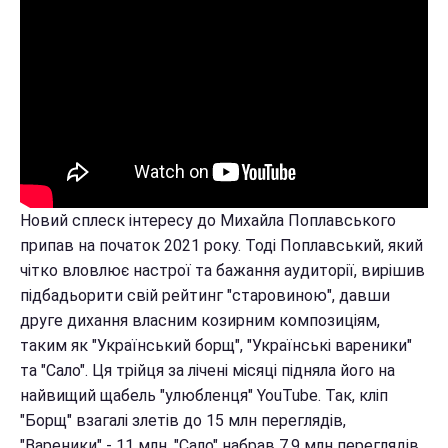
Новий сплеск інтересу до Михайла Поплавського
припав на початок 2021 року. Тоді Поплавський, який
чітко вловлює настрої та бажання аудиторії, вирішив
підбадьорити свій рейтинг "старовиною", давши
друге дихання власним козирним композиціям,
таким як "Український борщ", "Українські вареники"
та "Сало". Ця трійця за лічені місяці підняла його на
найвищий щабель "улюбленця" YouTube. Так, кліп
"Борщ" взагалі злетів до 15 млн переглядів,
"Вареники" - 11 млн, "Сало" набрав 7,9 млн переглядів.