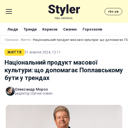
rbc.ua
Люди
Тренди
Корисне
Смачно
Гороскопи
Головна
›
Життя
›
Національний продукт масової культури: що допомагає По
ЖИТТЯ
31 жовтня 2024, 12:11
Національний продукт масової
культури: що допомагає Поплавському
бути у трендах
Олександр Мороз
редактор стрічки новин