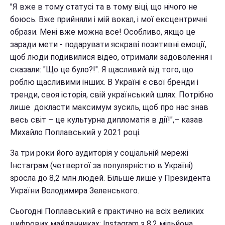
"Я вже в тому статусі та в тому віці, що нічого не
боюсь. Вже прийняли і мій вокал, і мої ексцентричні
образи. Мені вже можна все! Особливо, якщо це
заради мети - подарувати яскраві позитивні емоції,
щоб люди подивилися відео, отримали задоволення і
сказали: "Що це було?!". Я щасливий від того, що
роблю щасливими інших. В Україні є свої бренди і
тренди, своя історія, свій український шлях. Потрібно
лише докласти максимум зусиль, щоб про нас знав
весь світ – це культурна дипломатія в дії!",– казав
Михайло Поплавський у 2021 році.
За три роки його аудиторія у соціальній мережі
Інстаграм (четвертої за популярністю в Україні)
зросла до 8,2 млн людей. Більше лише у Президента
України Володимира Зеленського.
Сьогодні Поплавський є практично на всіх великих
цифрових майданчиках: Instagram з 8,2 мільйона