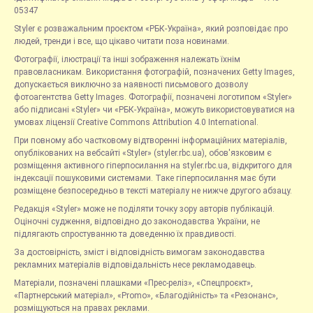
05347
Styler є розважальним проєктом «РБК-Україна», який розповідає про
людей, тренди і все, що цікаво читати поза новинами.
Фотографії, ілюстрації та інші зображення належать їхнім
правовласникам. Використання фотографій, позначених Getty Images,
допускається виключно за наявності письмового дозволу
фотоагентства Getty Images. Фотографії, позначені логотипом «Styler»
або підписані «Styler» чи «РБК-Україна», можуть використовуватися на
умовах ліцензії Creative Commons Attribution 4.0 International.
При повному або частковому відтворенні інформаційних матеріалів,
опублікованих на вебсайті «Styler» (styler.rbc.ua), обов'язковим є
розміщення активного гіперпосилання на styler.rbc.ua, відкритого для
індексації пошуковими системами. Таке гіперпосилання має бути
розміщене безпосередньо в тексті матеріалу не нижче другого абзацу.
Редакція «Styler» може не поділяти точку зору авторів публікацій.
Оціночні судження, відповідно до законодавства України, не
підлягають спростуванню та доведенню їх правдивості.
За достовірність, зміст і відповідність вимогам законодавства
рекламних матеріалів відповідальність несе рекламодавець.
Матеріали, позначені плашками «Прес-реліз», «Спецпроєкт»,
«Партнерський матеріал», «Promo», «Благодійність» та «Резонанс»,
розміщуються на правах реклами.