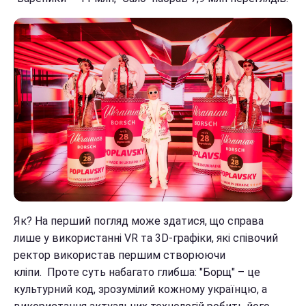
Як? На перший погляд може здатися, що справа
лише у використанні VR та 3D-графіки, які співочий
ректор використав першим створюючи
кліпи. Проте суть набагато глибша: "Борщ" – це
культурний код, зрозумілий кожному українцю, а