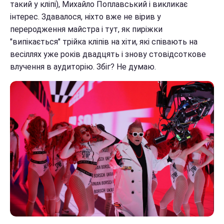
такий у кліпі), Михайло Поплавський і викликає
інтерес. Здавалося, ніхто вже не вірив у
переродження майстра і тут, як пиріжки
"випікається" трійка кліпів на хіти, які співають на
весіллях уже років двадцять і знову стовідсоткове
влучення в аудиторію. Збіг? Не думаю.