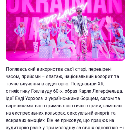
Поплавський використав свої старі, перевірені
часом, прийоми – епатаж, національний колорит та
точне влучення в аудиторію. Поєднавши ХR,
стилістику Голлівуду 60-х, образ Карла Лагерфельда,
ідеї Енді Уорхола з українськими борщем, салом та
варениками, він отримав екзотичні страви, замішані
на експресивних кольорах, сексуальній енергії та
яскравих емоціях. Він не приховує, що працює на
аудиторію разів у три молодшу за своїх однолітків – і