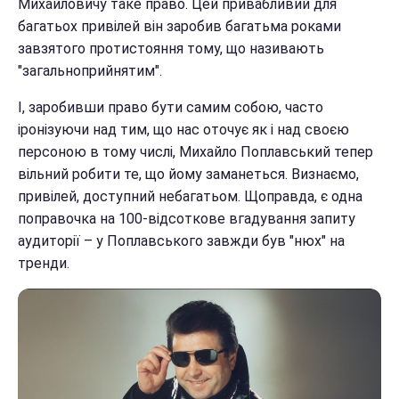
Михайловичу таке право. Цей привабливий для
багатьох привілей він заробив багатьма роками
завзятого протистояння тому, що називають
"загальноприйнятим".
І, заробивши право бути самим собою, часто
іронізуючи над тим, що нас оточує як і над своєю
персоною в тому числі, Михайло Поплавський тепер
вільний робити те, що йому заманеться. Визнаємо,
привілей, доступний небагатьом. Щоправда, є одна
поправочка на 100-відсоткове вгадування запиту
аудиторії – у Поплавського завжди був "нюх" на
тренди.