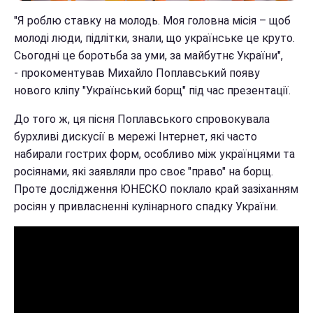
"Я роблю ставку на молодь. Моя головна місія – щоб
молоді люди, підлітки, знали, що українське це круто.
Сьогодні це боротьба за уми, за майбутнє України",
- прокоментував Михайло Поплавський появу
нового кліпу "Український борщ" під час презентації.
До того ж, ця пісня Поплавського спровокувала
бурхливі дискусії в мережі Інтернет, які часто
набирали гострих форм, особливо між українцями та
росіянами, які заявляли про своє "право" на борщ.
Проте дослідження ЮНЕСКО поклало край зазіханням
росіян у привласненні кулінарного спадку України.