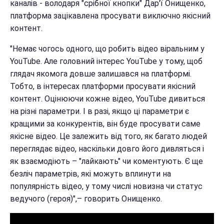
каналів - володаря "срібної кнопки" Дар'ї Онищенко,
платформа зацікавлена просувати виключно якісний
контент.
"Немає чогось одного, що робить відео віральним у
YouTube. Але головний інтерес YouTube у тому, щоб
глядач якомога довше залишався на платформі.
Тобто, в інтересах платформи просувати якісний
контент. Оцінюючи кожне відео, YouTube дивиться
на різні параметри. І в разі, якщо ці параметри є
кращими за конкурентів, він буде просувати саме
якісне відео. Це залежить від того, як багато людей
переглядає відео, наскільки довго його дивляться і
як взаємодіють – "лайкають" чи коментують. Є ще
безліч параметрів, які можуть вплинути на
популярність відео, у тому числі новизна чи статус
ведучого (героя)",– говорить Онищенко.