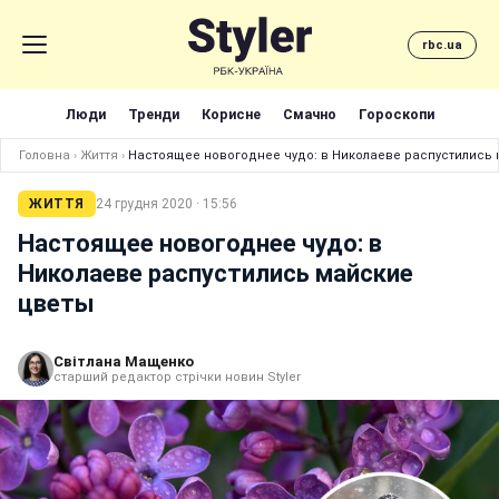
rbc.ua
Люди
Тренди
Корисне
Смачно
Гороскопи
Головна
›
Життя
›
Настоящее новогоднее чудо: в Николаеве распустились
ЖИТТЯ
24 грудня 2020 · 15:56
Настоящее новогоднее чудо: в
Николаеве распустились майские
цветы
Світлана Мащенко
старший редактор стрічки новин Styler