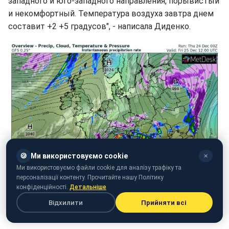
западного и юго-западного направления, порывистый
и некомфортный. Температура воздуха завтра днем
составит +2 +5 градусов", - написала Диденко.
🍪
Ми використовуємо cookie
✕
Ми використовуємо файли cookie для аналізу трафіку та
персоналізації контенту. Прочитайте нашу Політику
конфіденційності.
Детальніше
Відхилити
Прийняти всі
Карта погоды