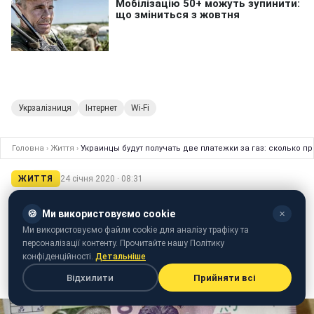
Укрзалізниця
Інтернет
Wi-Fi
Головна
›
Життя
›
Украинцы будут получать две платежки за газ: сколько п
ЖИТТЯ
24 січня 2020 · 08:31
Украинцы будут получать две
🍪
Ми використовуємо cookie
✕
платежки за газ: сколько придется
Ми використовуємо файли cookie для аналізу трафіку та
платить
персоналізації контенту. Прочитайте нашу Політику
конфіденційності.
Детальніше
С января украинцам будет приходить по две
Відхилити
Прийняти всі
платежки за газ