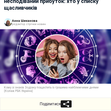
несподіваний прибуток: хто у списку
щасливчиків
Анна Шиканова
редактор стрічки новин
Кому зі знаків Зодіаку пощастить із грошима найближчими днями
(Колаж РБК-Україна)
Поділитися