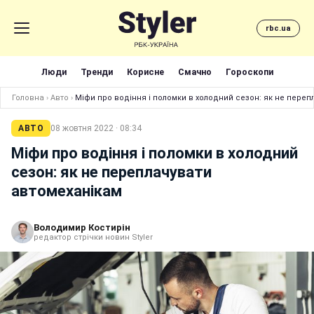
rbc.ua
Люди
Тренди
Корисне
Смачно
Гороскопи
Головна
›
Авто
›
Міфи про водіння і поломки в холодний сезон: як не пере
АВТО
08 жовтня 2022 · 08:34
Міфи про водіння і поломки в холодний
сезон: як не переплачувати
автомеханікам
Володимир Костирін
редактор стрічки новин Styler