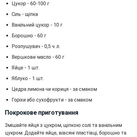
Цукор - 60-100 г
Сіль - щіпка
Ванільний цукор - 10 г
Борошно - 60 г
Розпушувач - 0,5 ч. л.
Вершкове масло - 60 г
Яйце - 1 шт.
Яблуко - 1 шт.
Цедра лимона чи кориця - за смаком
Горіхи або сухофрукти - за смаком
Покрокове приготування
Змішайте яйця з цукром, щіпкою солі та ванільним
цукром. Додайте яйце, вівсяні пластівці, борошно та