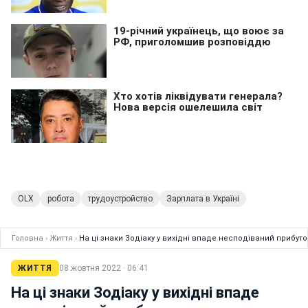
OLX
робота
трудоустройство
Зарплата в Україні
Головна
›
Життя
›
На ці знаки Зодіаку у вихідні впаде несподіваний прибуто
ЖИТТЯ
08 жовтня 2022 · 06:41
На ці знаки Зодіаку у вихідні впаде