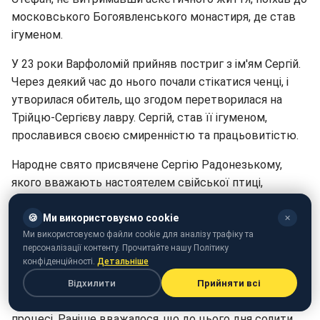
московського Богоявленського монастиря, де став
ігуменом.
У 23 роки Варфоломій прийняв постриг з ім'ям Сергій.
Через деякий час до нього почали стікатися ченці, і
утворилася обитель, що згодом перетворилася на
Трійцю-Сергієву лавру. Сергій, став її ігуменом,
прославився своєю смиренністю та працьовитістю.
Народне свято присвячене Сергію Радонезькому,
якого вважають настоятелем свійської птиці,
особливо курей. Чому так сталося – досі неясно.
Можливо тому, що курячий бульйон піднімає на ноги
🍪
Ми використовуємо cookie
✕
Ми використовуємо файли cookie для аналізу трафіку та
тяжкохворих, а старий і молодий організм добре
персоналізації контенту. Прочитайте нашу Політику
засвоює куряче м'ясо.
конфіденційності.
Детальніше
У цей день наші пращури починали консервацію і
Відхилити
Прийняти всі
засолювання капусти.Уся сім'я брала участь у цьому
процесі. Раніше вважалося, що до цього дня солити