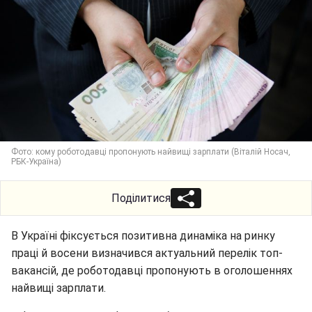
Фото: кому роботодавці пропонують найвищі зарплати (Віталій Носач,
РБК-Україна)
Поділитися
В Україні фіксується позитивна динаміка на ринку
праці й восени визначився актуальний перелік топ-
вакансій, де роботодавці пропонують в оголошеннях
найвищі зарплати.