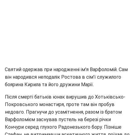
Святий одержав при народженні ім'я Варфоломій. Сам
він народився неподалік Ростова в сім'ї служилого
боярина Кирила та його дружини Марії.
Після смерті батьків юнак вирушив до Хотьківсько-
Покровського монастиря, проте там він пробув
недовго. Прагнучи до усамітнення, разом із братом
Варфоломієм заснував пустель на березі річки
Кончури серед глухого Радонезького бору. Пізніше
Стефан, не витримавши аскетичного життя, поїхав до