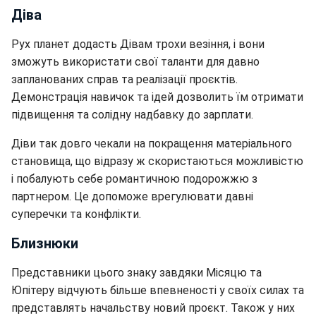
Діва
Рух планет додасть Дівам трохи везіння, і вони
зможуть використати свої таланти для давно
запланованих справ та реалізації проєктів.
Демонстрація навичок та ідей дозволить їм отримати
підвищення та солідну надбавку до зарплати.
Діви так довго чекали на покращення матеріального
становища, що відразу ж скористаються можливістю
і побалують себе романтичною подорожжю з
партнером. Це допоможе врегулювати давні
суперечки та конфлікти.
Близнюки
Представники цього знаку завдяки Місяцю та
Юпітеру відчують більше впевненості у своїх силах та
представлять начальству новий проєкт. Також у них