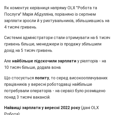
Як коментує керівниця напряму OLX "Робота та
Послуги" Марія Абдулліна, порівняно із серпнем
зарплати зросли й у рихтувальників, збільшившись на
4 тисячі гривень.
Системні адміністратори стали отримувати на 6 тисяч
гривень більше, менеджери із продажу збільшили
дохід на 5 тисяч гривень.
Але
найбільше підскочили зарплати
у ріелторів - на
10 тисяч більше, додала вона.
Що стосується
попиту
, то серед високооплачуваних
працівників у вересні роботодавці найбільше
потребували операторів - на сервісі було розміщено
понад 3 тисячі вакансій.
Найвищі зарплати у вересні 2022 року
(дані OLX
Робота):