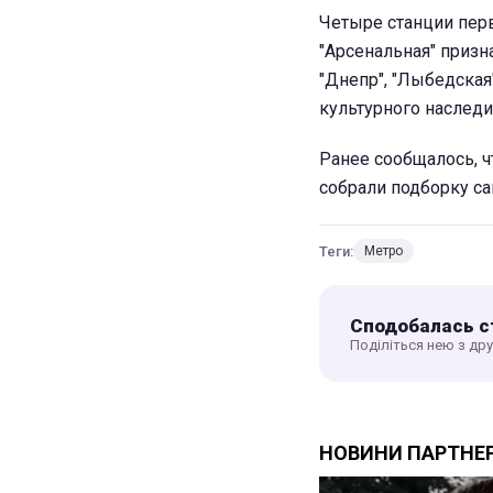
Четыре станции перв
"Арсенальная" призн
"Днепр", "Лыбедская
культурного наследи
Ранее сообщалось, ч
собрали подборку са
Теги:
Метро
Сподобалась с
Поділіться нею з др