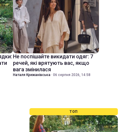
ядки:
Не поспішайте викидати одяг: 7
ати
речей, які врятують вас, якщо
вага змінилася
Наталя Крижанівська
·
06 серпня 2026, 14:58
ТОП