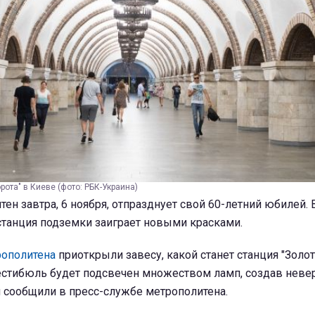
рота" в Киеве (фото: РБК-Украина)
ен завтра, 6 ноября, отпразднует свой 60-летний юбилей. В
станция подземки заиграет новыми красками.
рополитена
приоткрыли завесу, какой станет станция "Золо
Вестибюль будет подсвечен множеством ламп, создав неве
ом сообщили в пресс-службе метрополитена.