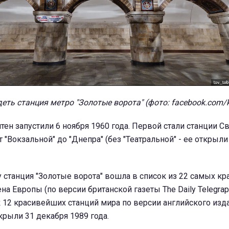
еть станция метро "Золотые ворота" (фото: facebook.com/k
ен запустили 6 ноября 1960 года. Первой стали станции С
 "Вокзальной" до "Днепра" (без "Театральной" - ее открыли
у станция "Золотые ворота" вошла в список из 22 самых к
а Европы (по версии британской газеты The Daily Telegraph
к 12 красивейших станций мира по версии английского изд
крыли 31 декабря 1989 года.