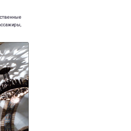
обственные
пассажиры,