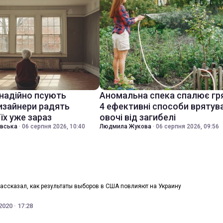
знадійно псують
Аномальна спека спалює гр
дизайнери радять
4 ефективні способи врятув
їх уже зараз
овочі від загибелі
івська
·
06 серпня 2026, 10:40
Людмила Жукова
·
06 серпня 2026, 09:56
рассказал, как результаты выборов в США повлияют на Украину
020 · 17:28