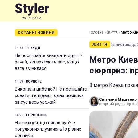
Головна
›
Життя
›
Метро Ки
ОСТАННІ НОВИНИ
05 листопада 2
ЖИТТЯ
14:58
ТРЕНДИ
Не поспішайте викидати одяг: 7
Метро Киев
речей, які врятують вас, якщо
сюрприз: п
вага змінилася
14:53
КОРИСНЕ
В метро Киева пока
Викопали цибулю? Не поспішайте
ховати її в підвал: одна помилка
Світлана Мащенко
зіпсує весь урожай
старший редактор стрі
14:21
ГОРОСКОПИ
Наснилося, що випав зуб? 7
популярних тлумачень із різних
сонників