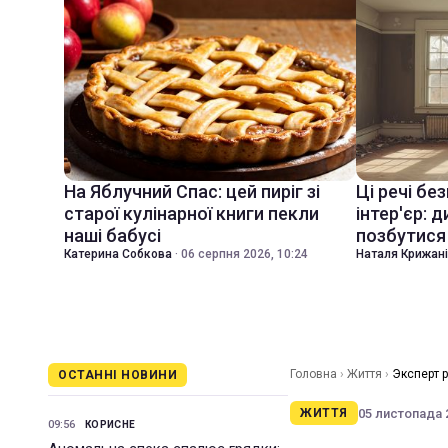
На Яблучний Спас: цей пиріг зі
Ці речі бе
старої кулінарної книги пекли
інтер'єр: 
наші бабусі
позбутися 
Катерина Собкова
·
06 серпня 2026, 10:24
Наталя Крижан
Головна
›
Життя
›
Эксперт 
ОСТАННІ НОВИНИ
05 листопада 2
ЖИТТЯ
09:56
КОРИСНЕ