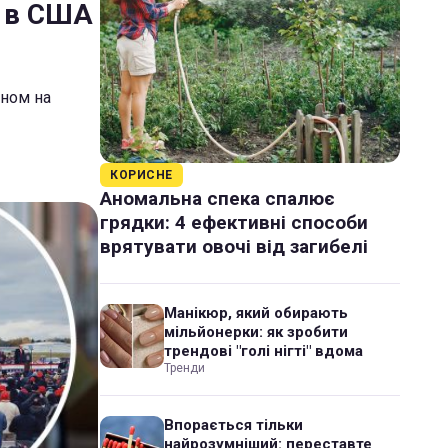
в в США
ном на
КОРИСНЕ
Аномальна спека спалює
грядки: 4 ефективні способи
врятувати овочі від загибелі
Манікюр, який обирають
мільйонерки: як зробити
трендові "голі нігті" вдома
Тренди
Впорається тільки
найрозумніший: переставте