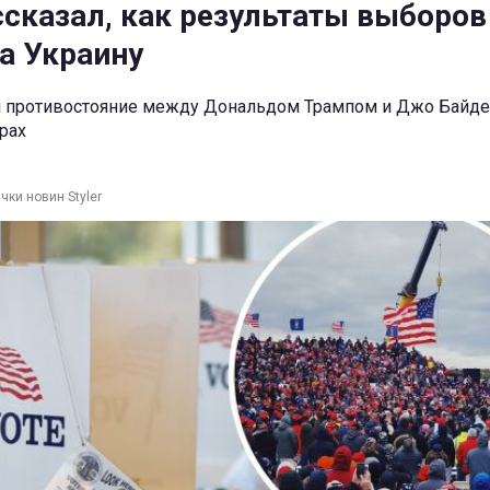
ссказал, как результаты выборо
а Украину
 противостояние между Дональдом Трампом и Джо Байде
рах
чки новин Styler