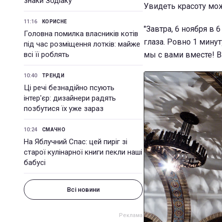
знаки Зодіаку
Увидеть красоту мож
11:16
КОРИСНЕ
"Завтра, 6 ноября в
Головна помилка власників котів
глаза. Ровно 1 мину
під час розміщення лотків: майже
всі її роблять
мы с вами вместе! В
10:40
ТРЕНДИ
Ці речі безнадійно псують
інтер'єр: дизайнери радять
позбутися їх уже зараз
10:24
СМАЧНО
На Яблучний Спас: цей пиріг зі
старої кулінарної книги пекли наші
бабусі
Всі новини