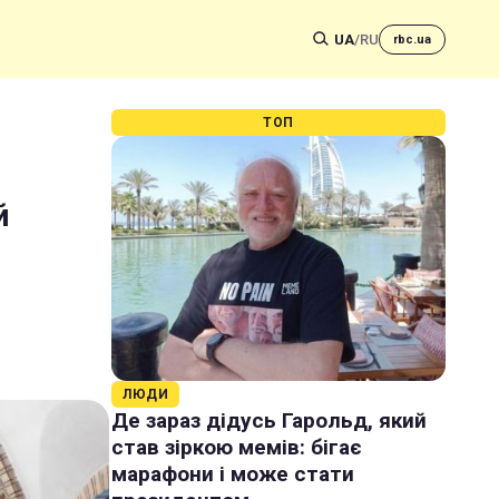
UA
/
RU
rbc.ua
ТОП
й
ЛЮДИ
Де зараз дідусь Гарольд, який
став зіркою мемів: бігає
марафони і може стати