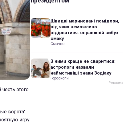
президентом
Швидкі мариновані помідори,
від яких неможливо
відірватися: справжній вибух
смаку
Смачно
З ними краще не сваритися:
астрологи назвали
наймстивіші знаки Зодіаку
Гороскопи
 честь этого
тые ворота"
роятную игру