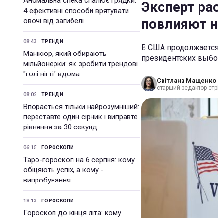
Аномальна спека спалює грядки:
Эксперт ра
4 ефективні способи врятувати
повлияют н
овочі від загибелі
08:43
ТРЕНДИ
В США продолжается
Манікюр, який обирають
президентских выбо
мільйонерки: як зробити трендові
"голі нігті" вдома
Світлана Мащенко
старший редактор стрі
08:02
ТРЕНДИ
Впорається тільки найрозумніший:
переставте один сірник і виправте
рівняння за 30 секунд
06:15
ГОРОСКОПИ
Таро-гороскоп на 6 серпня: кому
обіцяють успіх, а кому -
випробування
18:13
ГОРОСКОПИ
Гороскоп до кінця літа: кому