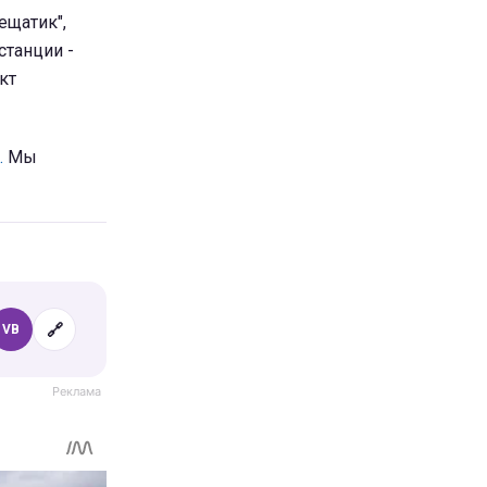
ещатик",
станции -
кт
.
Мы
🔗
VB