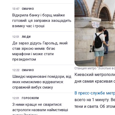
13:47
СМАЧНО
Відкрила банку і борщ майже
готовий: ця заправка заощадить
взимку час і гроші
12:51
ЛЮДИ
Де зараз дідусь Гарольд, який
став зіркою мемів: бігає
марафони і може стати
президентом
Станция метро "Золотые во
12:22
СМАЧНО
Киевский метрополит
Швидкі мариновані помідори, від
дня самая красивая 
яких неможливо відірватися:
справжній вибух смаку
В пресс-службе мет
12:01
ГОРОСКОПИ
всего на 1 минуту. 
З ними краще не сваритися:
тени и света. Об эт
астрологи назвали наймстивіші