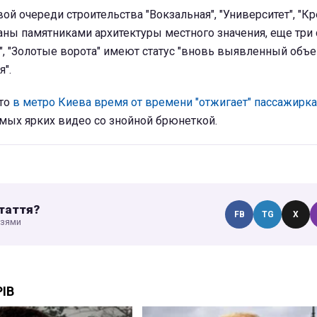
ой очереди строительства "Вокзальная", "Университет", "Кр
аны памятниками архитектуры местного значения, еще три 
", "Золотые ворота" имеют статус "вновь выявленный объе
я".
то
в метро Киева время от времени "отжигает" пассажирка
мых ярких видео со знойной брюнеткой.
таття?
FB
TG
X
узями