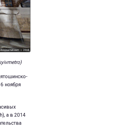
yivmetro)
вятошинско-
 6 ноября
расивых
), а в 2014
ательства