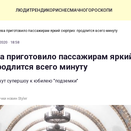
ЛЮДИ
ТРЕНДИ
КОРИСНЕ
СМАЧНО
ГОРОСКОПИ
ева приготовило пассажирам яркий сюрприз: продлится всего минуту
020 · 18:58
а приготовило пассажирам ярки
родлится всего минуту
жут супершоу к юбилею "подземки"
чки новин Styler