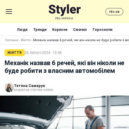
rbc.ua
Люди
Тренди
Корисне
Смачно
Гороскопи
Головна
›
Життя
›
Механік назвав 6 речей, які він ніколи не буде робити з 
ЖИТТЯ
26 лютого 2024 · 15:48
Механік назвав 6 речей, які він ніколи не
буде робити з власним автомобілем
Тетяна Самарук
редактор стрічки новин