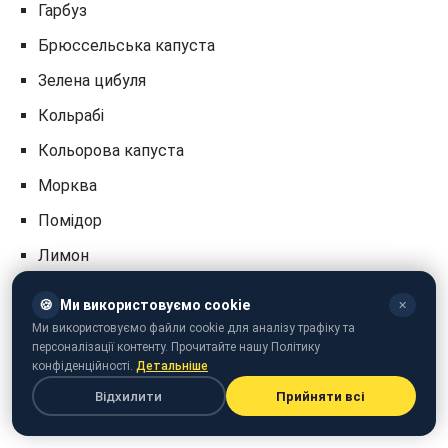
Гарбуз
Брюссельська капуста
Зелена цибуля
Кольрабі
Кольорова капуста
Морква
Помідор
Лимон
Салат айсберг
🍪
Ми використовуємо cookie
✕
Полуниця
Ми використовуємо файли cookie для аналізу трафіку та
персоналізації контенту. Прочитайте нашу Політику
Редиска
конфіденційності.
Детальніше
Апельсин
Відхилити
Прийняти всі
Лайм