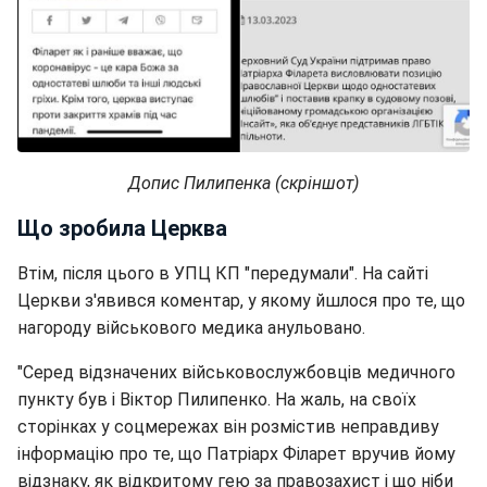
Допис Пилипенка (скріншот)
Що зробила Церква
Втім, після цього в УПЦ КП "передумали". На сайті
Церкви з'явився коментар, у якому йшлося про те, що
нагороду військового медика анульовано.
"Серед відзначених військовослужбовців медичного
пункту був і Віктор Пилипенко. На жаль, на своїх
сторінках у соцмережах він розмістив неправдиву
інформацію про те, що Патріарх Філарет вручив йому
відзнаку, як відкритому гею за правозахист і що ніби