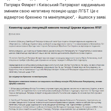
Патріарх Філарет і Київський Патріархат кардинально
змінили свою негативну позицію щодо ЛГБТ. Це є
відвертою брехнею та маніпуляцією", - йшлося у заяві.