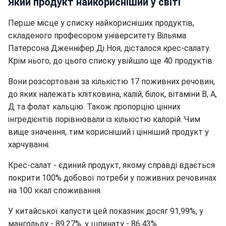
Який продукт найкорисніший у світі
Перше місце у списку найкорисніших продуктів,
складеного професором університету Вільяма
Патерсона Дженніфер Ді Ноя, дісталося крес-салату.
Крім нього, до цього списку увійшло ще 40 продуктів.
Вони розсортовані за кількістю 17 поживних речовин,
до яких належать клітковина, калій, білок, вітаміни В, А,
Д та фолат кальцію. Також пропорцію цінних
інгредієнтів порівнювали із кількістю калорій. Чим
вище значення, тим корисніший і цінніший продукт у
харчуванні.
Крес-салат - єдиний продукт, якому справді вдається
покрити 100% добової потреби у поживних речовинах
на 100 ккал споживання.
У китайської капусти цей показник досяг 91,99%, у
мангольду - 89,27%, у шпинату - 86,43%.