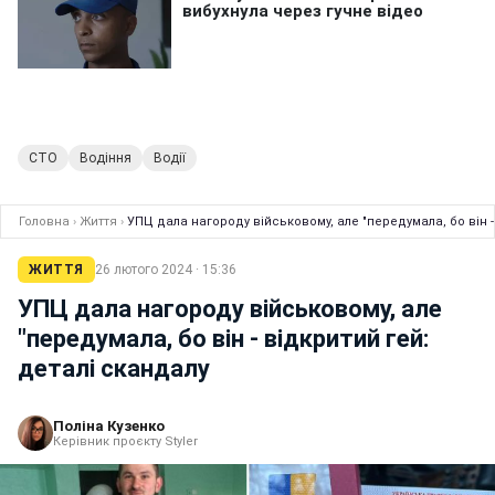
СТО
Водіння
Водії
Головна
›
Життя
›
УПЦ дала нагороду військовому, але "передумала, бо він -
ЖИТТЯ
26 лютого 2024 · 15:36
УПЦ дала нагороду військовому, але
"передумала, бо він - відкритий гей:
деталі скандалу
Поліна Кузенко
Керівник проєкту Styler