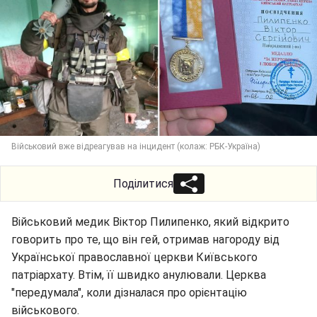
Військовий вже відреагував на інцидент (колаж: РБК-Україна)
Поділитися
Військовий медик Віктор Пилипенко, який відкрито
говорить про те, що він гей, отримав нагороду від
Української православної церкви Київського
патріархату. Втім, її швидко анулювали. Церква
"передумала", коли дізналася про орієнтацію
військового.