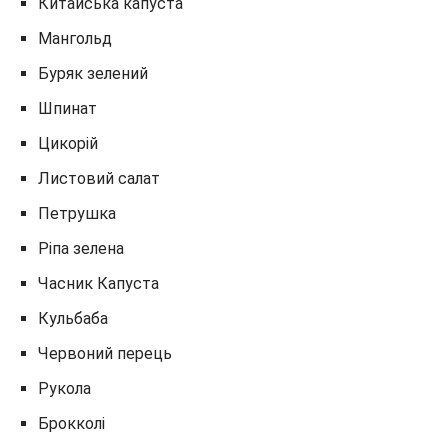
Китайська капуста
Мангольд
Буряк зелений
Шпинат
Цикорій
Листовий салат
Петрушка
Ріпа зелена
Часник Капуста
Кульбаба
Червоний перець
Рукола
Брокколі