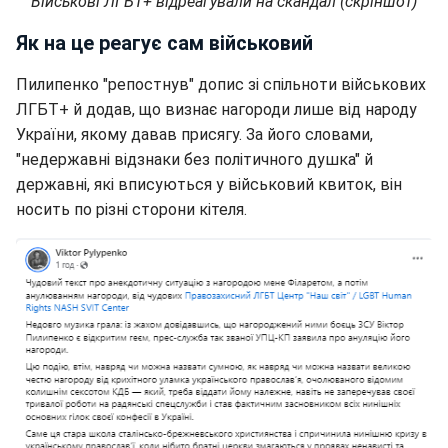
Військові ЛГБТ+ відреагували на скандал (скріншот)
Як на це реагує сам військовий
Пилипенко "репостнув" допис зі спільноти військових
ЛГБТ+ й додав, що визнає нагороди лише від народу
України, якому давав присягу. За його словами,
"недержавні відзнаки без політичного душка" й
державні, які вписуються у військовий квиток, він
носить по різні сторони кітеля.