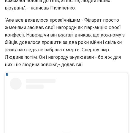
взаємної поваги до геїв, атеїстів, людей інших
вірувань", - написав Пилипенко.
"Але все виявилося прозаїчнішим - Філарет просто
жменями засівав свої нагороди як піар-акцію своєї
конфесії. Навряд чи він взагалі вникав, що кожному з
бійців довелося прожити за два роки війни і скільки
разів нас ледь не забрала смерть. Спершу піар.
Людина потім. Он і нагороду анулювали - бо я ж для
них і не людина зовсім",- додав він.