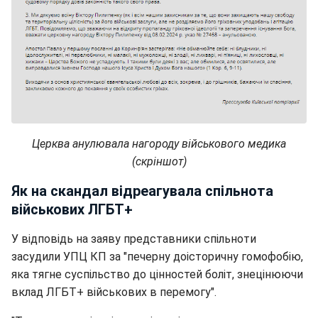
Церква анулювала нагороду військового медика
(скріншот)
Як на скандал відреагувала спільнота
військових ЛГБТ+
У відповідь на заяву представники спільноти
засудили УПЦ КП за "печерну доісторичну гомофобію,
яка тягне суспільство до цінностей боліт, знецінюючи
вклад ЛГБТ+ військових в перемогу".