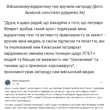
Військовому-відкритому гею вручили нагороду (фото:
facebook.com/viktor.pylypenko.96)
"Друзі, я щиро радий, що виходячи з того, що патріарх
Філарет зробив такий крок і подякував мені,
відкритому гею та активісту правозахисту за захист -
вручив мені медаль зі своїм підписом та печаттю, він
та очолюваний ним Київський патріархат
кардинально змінили свою позицію щодо ЛГБТ+
людей та більше не вважають нас "гріховними" та
такими, що є причиною коронавірусу", -
прокоментував нагороду сам військовий медик.