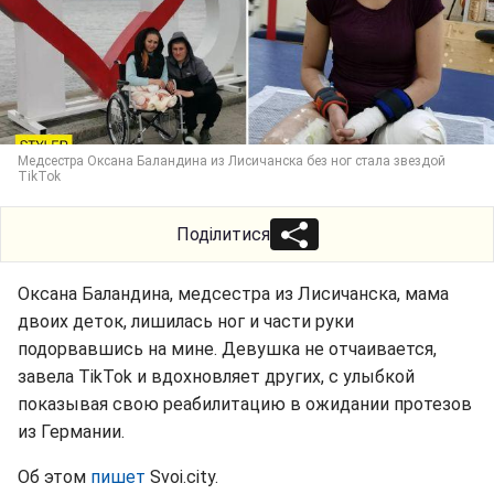
Медсестра Оксана Баландина из Лисичанска без ног стала звездой
TikTok
Поділитися
Оксана Баландина, медсестра из Лисичанска, мама
двоих деток, лишилась ног и части руки
подорвавшись на мине. Девушка не отчаивается,
завела TikTok и вдохновляет других, с улыбкой
показывая свою реабилитацию в ожидании протезов
из Германии.
Об этом
пишет
Svoi.city.