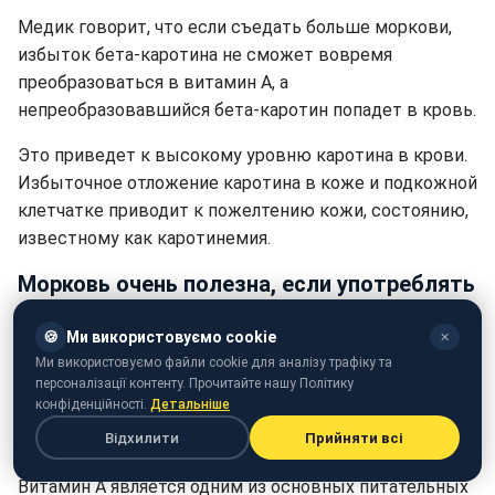
Медик говорит, что если съедать больше моркови,
избыток бета-каротина не сможет вовремя
преобразоваться в витамин А, а
непреобразовавшийся бета-каротин попадет в кровь.
Это приведет к высокому уровню каротина в крови.
Избыточное отложение каротина в коже и подкожной
клетчатке приводит к пожелтению кожи, состоянию,
известному как каротинемия.
Морковь очень полезна, если употреблять
ее в меру
🍪
Ми використовуємо cookie
✕
Морковь среднего размера содержит около 4 мг
Ми використовуємо файли cookie для аналізу трафіку та
бета-каротина. После того, как бета-каротин
персоналізації контенту. Прочитайте нашу Політику
конфіденційності.
Детальніше
попадает в организм, он под действием ферментов
Відхилити
Прийняти всі
превращается в витамин А.
Витамин А является одним из основных питательных