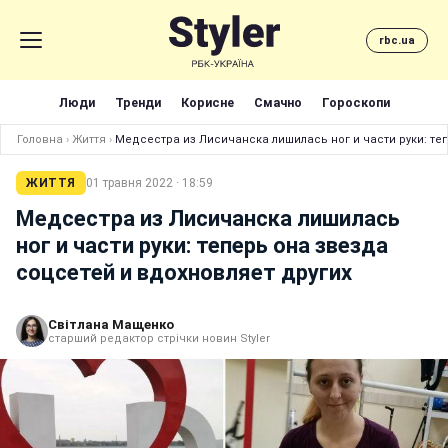
rbc.ua
Люди
Тренди
Корисне
Смачно
Гороскопи
Головна
›
Життя
›
Медсестра из Лисичанска лишилась ног и части руки: те
ЖИТТЯ
01 травня 2022 · 18:59
Медсестра из Лисичанска лишилась
ног и части руки: теперь она звезда
соцсетей и вдохновляет других
Світлана Мащенко
старший редактор стрічки новин Styler