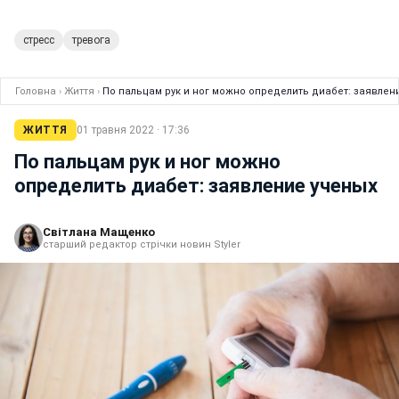
стресс
тревога
Головна
›
Життя
›
По пальцам рук и ног можно определить диабет: заявлен
ЖИТТЯ
01 травня 2022 · 17:36
По пальцам рук и ног можно
определить диабет: заявление ученых
Світлана Мащенко
старший редактор стрічки новин Styler