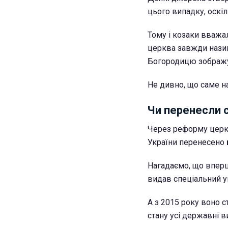
цього випадку, оскі
Тому і козаки вважа
церква завжди назив
Богородицю зображув
Не дивно, що саме на
Чи перенесли с
Через реформу церко
України перенесено
Нагадаємо, що вперш
видав спеціальний у
А з 2015 року воно с
стану усі державні в