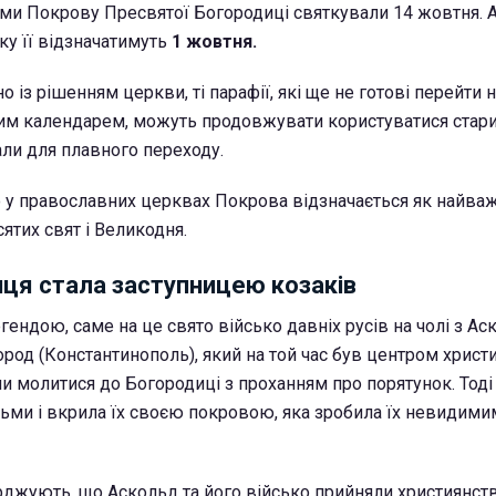
ми Покрову Пресвятої Богородиці святкували 14 жовтня. 
ку її відзначатимуть
1 жовтня.
о із рішенням церкви, ті парафії, які ще не готові перейти 
вим календарем, можуть продовжувати користуватися стар
али для плавного переходу.
 у православних церквах Покрова відзначається як найва
ятих свят і Великодня.
ця стала заступницею козаків
гендою, саме на це свято військо давніх русів на чолі з А
род (Константинополь), який на той час був центром христи
ли молитися до Богородиці з проханням про порятунок. Тоді
ьми і вкрила їх своєю покровою, яка зробила їх невидими
джують, що Аскольд та його військо прийняли християнств