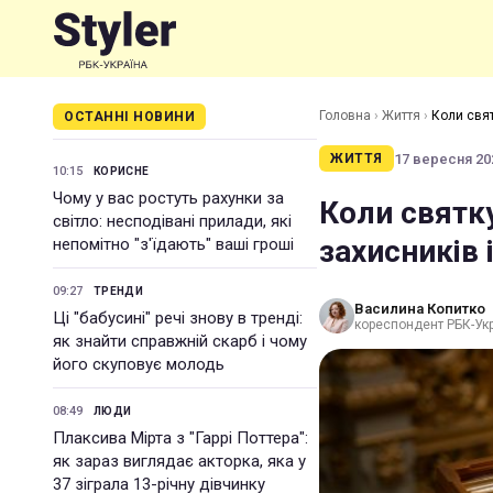
Головна
›
Життя
›
Коли свят
ОСТАННІ НОВИНИ
17 вересня 202
ЖИТТЯ
10:15
КОРИСНЕ
Чому у вас ростуть рахунки за
Коли святк
світло: несподівані прилади, які
захисників 
непомітно "з'їдають" ваші гроші
09:27
ТРЕНДИ
Василина Копитко
Ці "бабусині" речі знову в тренді:
кореспондент РБК-Ук
як знайти справжній скарб і чому
його скуповує молодь
08:49
ЛЮДИ
Плаксива Мірта з "Гаррі Поттера":
як зараз виглядає акторка, яка у
37 зіграла 13-річну дівчинку