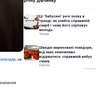
річну дівчинку
Ці "бабусині" речі знову в
тренді: як знайти справжній
скарб і чому його скуповує
молодь
Тренди
Швидкі мариновані помідори,
від яких неможливо
відірватися: справжній вибух
 календар
, на
смаку
Смачно
дзначення