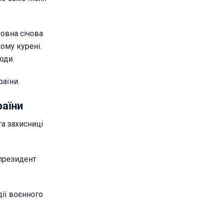
овна січова
ому курені.
оди.
раїни.
раїни
а захисниці
 президент
дії воєнного