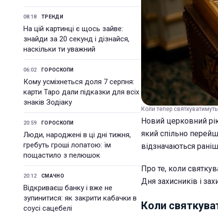
08:18
ТРЕНДИ
На цій картинці є щось зайве:
знайди за 20 секунд і дізнайся,
наскільки ти уважний
06:02
ГОРОСКОПИ
Кому усміхнеться доля 7 серпня:
карти Таро дали підказки для всіх
знаків Зодіаку
Коли тепер святкуватимуть 
Новий церковний рік
20:59
ГОРОСКОПИ
який спільно перейшл
Люди, народжені в ці дні тижня,
гребуть гроші лопатою: їм
відзначаються раніш
пощастило з пелюшок
Про те, коли святку
20:12
СМАЧНО
Дня захисників і зах
Відкриваєш банку і вже не
зупинитися: як закрити кабачки в
Коли святкува
соусі сацебелі