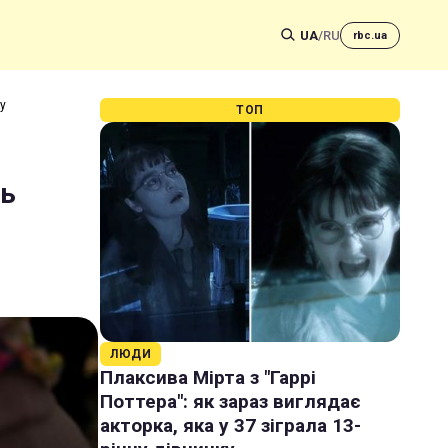
UA
/
RU
rbc.ua
у
ТОП
нь
ЛЮДИ
Плаксива Мірта з "Гаррі
Поттера": як зараз виглядає
акторка, яка у 37 зіграла 13-