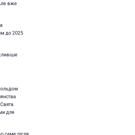
Але вже
на
им до 2025
жливіше
скольдом
янства.
 Свята
ми для
о саме після