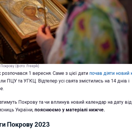
Покрову (фото: Freepik)
 розпочався 1 вересня. Саме з цієї дати
почав діяти новий
и ПЦУ та УГКЦ. Відтепер усі свята змістились на 14 днів і
е.
ватимуть Покрову та чи вплинув новий календар на дату ві
исниць України,
пояснюємо у матеріалі нижче.
ти Покрову 2023