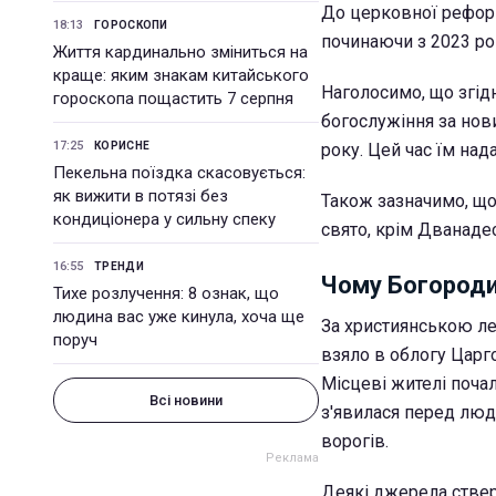
До церковної рефор
18:13
ГОРОСКОПИ
починаючи з 2023 ро
Життя кардинально зміниться на
краще: яким знакам китайського
Наголосимо, що згідн
гороскопа пощастить 7 серпня
богослужіння за но
17:25
КОРИСНЕ
року. Цей час їм над
Пекельна поїздка скасовується:
як вижити в потязі без
Також зазначимо, що
кондиціонера у сильну спеку
свято, крім Дванадес
16:55
ТРЕНДИ
Чому Богороди
Тихе розлучення: 8 ознак, що
людина вас уже кинула, хоча ще
За християнською ле
поруч
взяло в облогу Царго
Місцеві жителі поча
Всі новини
з'явилася перед люд
ворогів.
Деякі джерела ствер