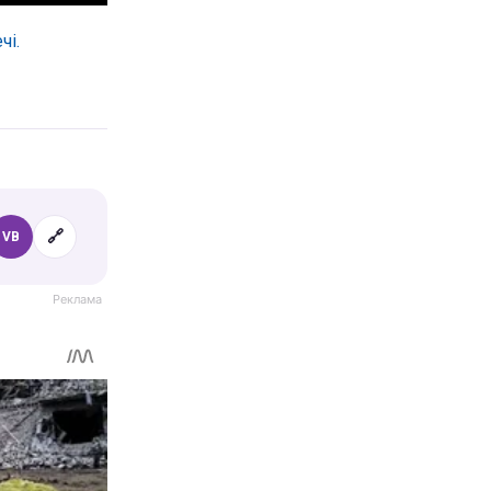
чі.
🔗
VB