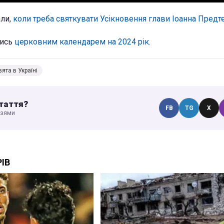
ли,
коли треба святкувати Усікновення глави Іоанна Предте
лись
церковним календарем на 2024 рік
.
вята в Україні
таття?
FB
TG
X
узями