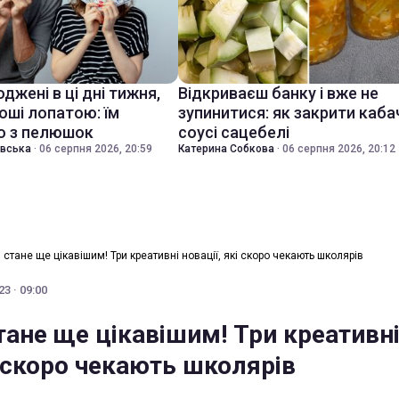
джені в ці дні тижня,
Відкриваєш банку і вже не
оші лопатою: їм
зупинитися: як закрити каба
о з пелюшок
соусі сацебелі
івська
·
06 серпня 2026, 20:59
Катерина Собкова
·
06 серпня 2026, 20:12
стане ще цікавішим! Три креативні новації, які скоро чекають школярів
3 · 09:00
тане ще цікавішим! Три креативн
і скоро чекають школярів