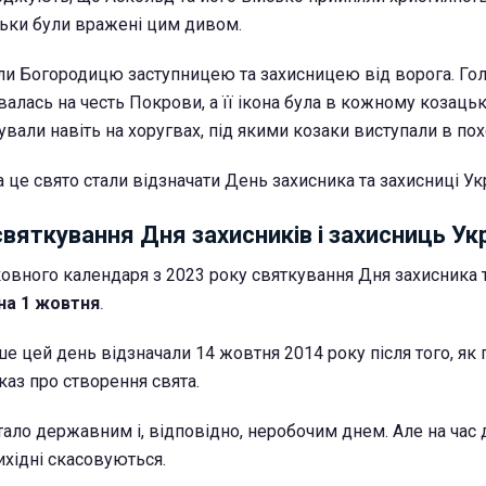
льки були вражені цим дивом.
ли Богородицю заступницею та захисницею від ворога. Гол
алась на честь Покрови, а її ікона була в кожному козацьк
али навіть на хоругвах, під якими козаки виступали в пох
 це свято стали відзначати День захисника та захисниці Ук
вяткування Дня захисників і захисниць Ук
вного календаря з 2023 року святкування Дня захисника т
на 1 жовтня
.
е цей день відзначали 14 жовтня 2014 року після того, як
каз про створення свята.
тало державним і, відповідно, неробочим днем. Але на час 
ихідні скасовуються.