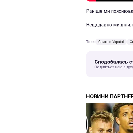
Раніше ми пояснюва
Нещодавно ми діли
Теги:
Свято в Україні
С
Сподобалась с
Поділіться нею з др