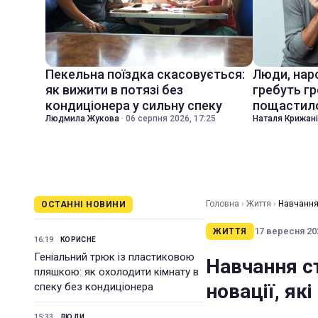
Пекельна поїздка скасовується:
Люди, наро
як вижити в потязі без
гребуть гр
кондиціонера у сильну спеку
пощастил
Людмила Жукова
·
06 серпня 2026, 17:25
Наталя Крижан
Головна
›
Життя
›
Навчання 
ОСТАННІ НОВИНИ
17 вересня 202
ЖИТТЯ
16:19
КОРИСНЕ
Геніальний трюк із пластиковою
Навчання с
пляшкою: як охолодити кімнату в
новації, як
спеку без кондиціонера
15:33
ЛЮДИ