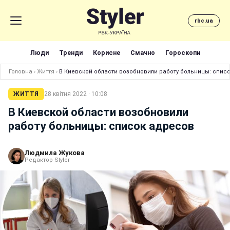
rbc.ua
Люди
Тренди
Корисне
Смачно
Гороскопи
Головна
›
Життя
›
В Киевской области возобновили работу больницы: спис
ЖИТТЯ
28 квітня 2022 · 10:08
В Киевской области возобновили
работу больницы: список адресов
Людмила Жукова
Редактор Styler