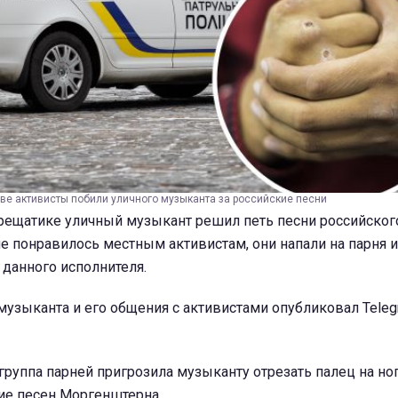
еве активисты побили уличного музыканта за российские песни
Крещатике уличный музыкант решил петь песни российског
е понравилось местным активистам, они напали на парня и
 данного исполнителя.
узыканта и его общения с активистами опубликовал Teleg
 группа парней пригрозила музыканту отрезать палец на ног
ие песен Моргенштерна.