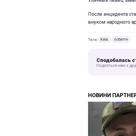
Уличный певец заяви
После инцидента ста
внуком народного ар
Теги:
Київ
побиття
Сподобалась с
Поділіться нею з др