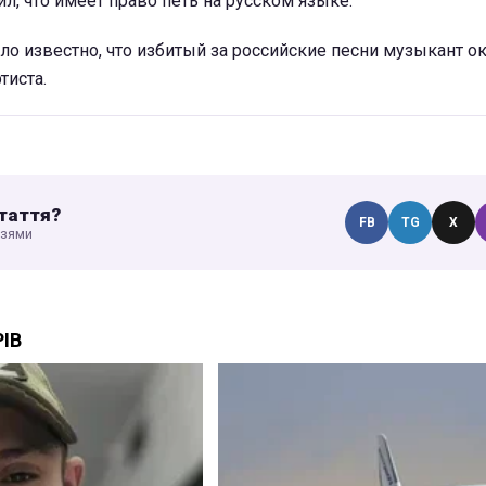
л, что имеет право петь на русском языке.
ло известно, что избитый за российские песни музыкант о
тиста.
таття?
FB
TG
X
узями