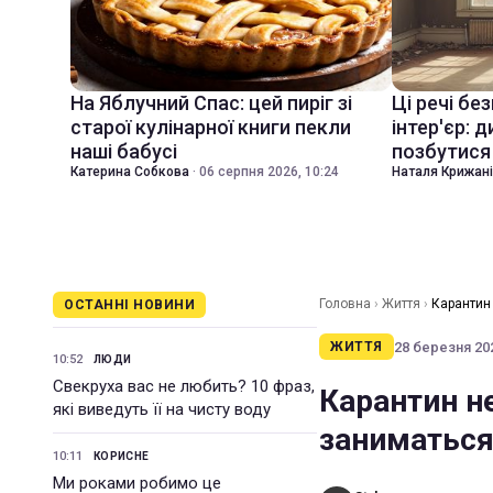
На Яблучний Спас: цей пиріг зі
Ці речі бе
старої кулінарної книги пекли
інтер'єр: 
наші бабусі
позбутися 
Катерина Собкова
·
06 серпня 2026, 10:24
Наталя Крижан
Головна
›
Життя
›
Карантин
ОСТАННІ НОВИНИ
28 березня 202
ЖИТТЯ
10:52
ЛЮДИ
Свекруха вас не любить? 10 фраз,
Карантин н
які виведуть її на чисту воду
заниматься
10:11
КОРИСНЕ
Ми роками робимо це