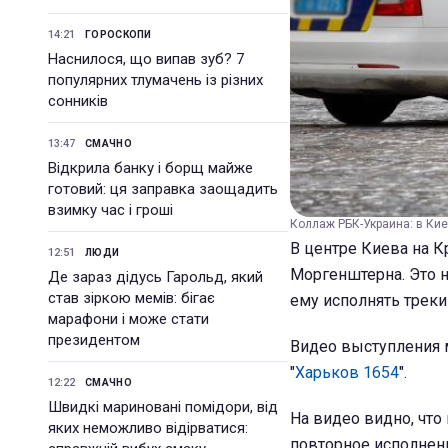
14:21
ГОРОСКОПИ
Наснилося, що випав зуб? 7
популярних тлумачень із різних
сонників
13:47
СМАЧНО
Відкрила банку і борщ майже
готовий: ця заправка заощадить
взимку час і гроші
Коллаж РБК-Украина: в Ки
В центре Киева на 
12:51
ЛЮДИ
Моргенштерна. Это н
Де зараз дідусь Гарольд, який
став зіркою мемів: бігає
ему исполнять треки
марафони і може стати
президентом
Видео выступления м
"
Харьков 1654
".
12:22
СМАЧНО
Швидкі мариновані помідори, від
На видео видно, что
яких неможливо відірватися:
повторное исполнен