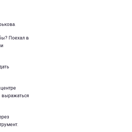
рькова.
бы? Поехал в
ни
дать
 центре
е выражаться
ерез
трумент.