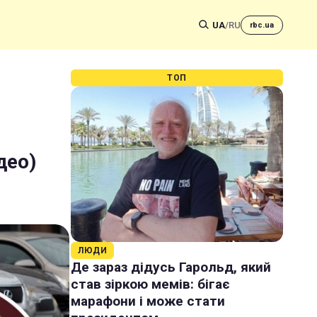
UA
/
RU
rbc.ua
ТОП
део)
ЛЮДИ
Де зараз дідусь Гарольд, який
став зіркою мемів: бігає
марафони і може стати