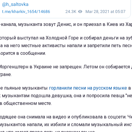
канала, музыканта зовут Денис, и он приехал в Киев из Ха
оторый выступал на Холодной Горе и собирал деньги на зу
 а на него местные активисты напали и запретили петь пес
ворится в сообщении.
 Моргенштерн в Украине не запрещен. Летом он собирается 
ране.
ве пьяные музыканты
горланили песни на русском языке
в
к музыкантам подошла девушка, она и попросила певца "н
 в общественном месте.
одящее она снимала на видео и опубликовала в соцсети. Ч
музыкантов напали, их избили и сломали музыкальный инс