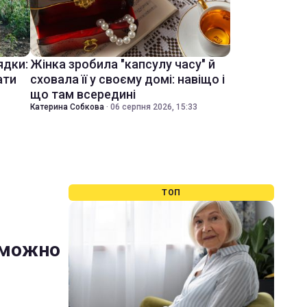
ядки:
Жінка зробила "капсулу часу" й
ати
сховала її у своєму домі: навіщо і
що там всередині
Катерина Собкова
·
06 серпня 2026, 15:33
ТОП
 можно