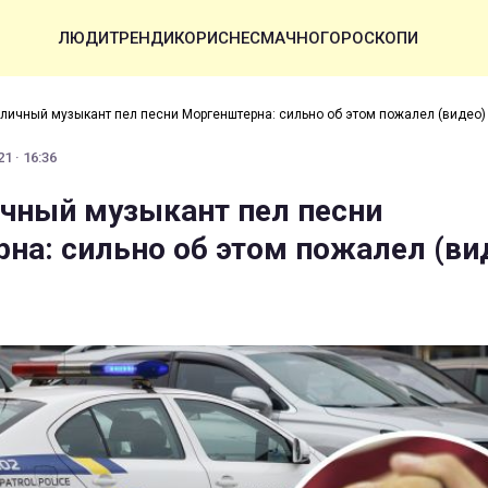
ЛЮДИ
ТРЕНДИ
КОРИСНЕ
СМАЧНО
ГОРОСКОПИ
уличный музыкант пел песни Моргенштерна: сильно об этом пожалел (видео)
1 · 16:36
ичный музыкант пел песни
на: сильно об этом пожалел (ви