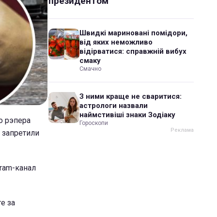
президентом
Швидкі мариновані помідори,
від яких неможливо
відірватися: справжній вибух
смаку
Смачно
З ними краще не сваритися:
астрологи назвали
наймстивіші знаки Зодіаку
о рэпера
Гороскопи
 запретили
ram-канал
е за