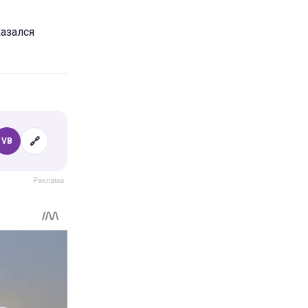
казался
🔗
VB