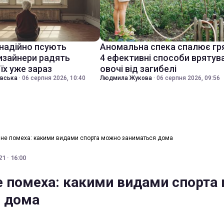
знадійно псують
Аномальна спека спалює гр
дизайнери радять
4 ефективні способи врятув
їх уже зараз
овочі від загибелі
івська
·
06 серпня 2026, 10:40
Людмила Жукова
·
06 серпня 2026, 09:56
 не помеха: какими видами спорта можно заниматься дома
1 · 16:00
е помеха: какими видами спорта
 дома