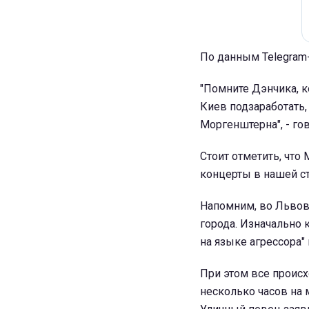
По данным Telegram-
"Помните Дэнчика, к
Киев подзаработать,
Моргенштерна", - го
Стоит отметить, что
концерты в нашей ст
Напомним, во Льво
города. Изначально 
на языке агрессора"
При этом все происх
несколько часов на 