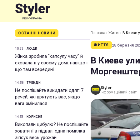
Головна
›
Життя
›
В Киеве 
ОСТАННІ НОВИНИ
28 березня 202
ЖИТТЯ
15:33
ЛЮДИ
Жінка зробила "капсулу часу" й
В Киеве ул
сховала її у своєму домі: навіщо і
Моргенштер
що там всередині
14:58
ТРЕНДИ
Styler
Не поспішайте викидати одяг: 7
інформаційний сайт
речей, які врятують вас, якщо
вага змінилася
14:53
КОРИСНЕ
Викопали цибулю? Не поспішайте
ховати її в підвал: одна помилка
зіпсує весь урожай