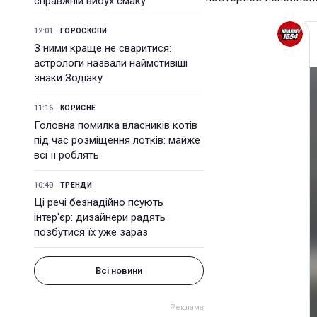
справжній вибух смаку
12:01
ГОРОСКОПИ
З ними краще не сваритися:
астрологи назвали наймстивіші
знаки Зодіаку
11:16
КОРИСНЕ
Головна помилка власників котів
під час розміщення лотків: майже
всі її роблять
10:40
ТРЕНДИ
Ці речі безнадійно псують
інтер'єр: дизайнери радять
позбутися їх уже зараз
Всі новини