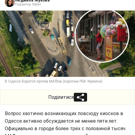
Людмила Жукова
Редактор Styler
В Одессе борются против МАФов (корллаж РБК-Украина)
Поділитися
Вопрос хаотично возникающих повсюду киосков в
Одессе активно обсуждается не менее пяти лет.
Официально в городе более трех с половиной тысяч