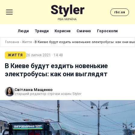
rbc.ua
Люди
Тренди
Корисне
Смачно
Гороскопи
Головна
›
Життя
›
В Киеве будут ездить новенькие электробусы: как они вы
ЖИТТЯ
26 липня 2021 · 14:48
В Киеве будут ездить новенькие
электробусы: как они выглядят
Світлана Мащенко
старший редактор стрічки новин Styler