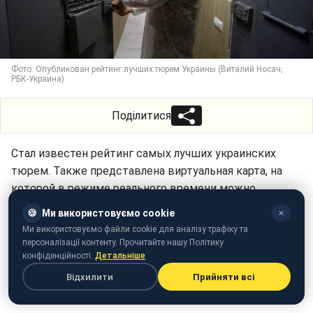
Фото: Опубликован рейтинг лучших тюрем Украины (Виталий Носач,
РБК-Украина)
Поділитися
Стал известен рейтинг самых лучших украинских
тюрем. Также представлена виртуальная карта, на
которой в режиме реального времени можно
отследить их показатели и данные в виде
🍪
Ми використовуємо cookie
✕
инфографики.
Ми використовуємо файли cookie для аналізу трафіку та
персоналізації контенту. Прочитайте нашу Політику
Об этом на своей странице в Facebook сообщил
конфіденційності.
Детальніше
министр юстиции
Денис Малюська.
Відхилити
Прийняти всі