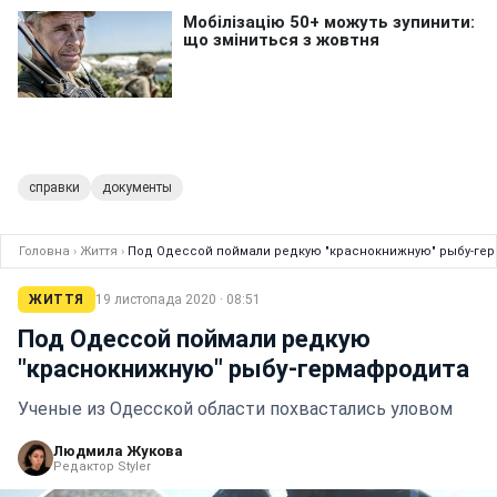
справки
документы
Головна
›
Життя
›
Под Одессой поймали редкую "краснокнижную" рыбу-ге
ЖИТТЯ
19 листопада 2020 · 08:51
Под Одессой поймали редкую
"краснокнижную" рыбу-гермафродита
Ученые из Одесской области похвастались уловом
Людмила Жукова
Редактор Styler