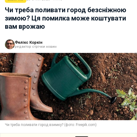
Чи треба поливати город безсніжною
зимою? Ця помилка може коштувати
вам врожаю
Фелікс Коркін
редактор стрічки новин
Чи треба поливати город взимку? (фото: Freepik.com)