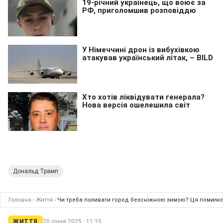
Дональд Трамп
Головна
›
Життя
›
Чи треба поливати город безсніжною зимою? Ця помилк
ЖИТТЯ
20 січня 2025 · 11:15