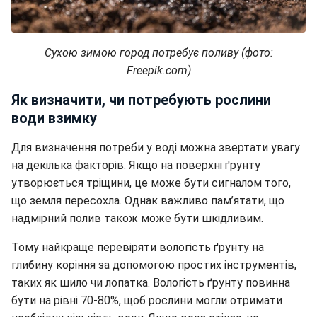
Сухою зимою город потребує поливу (фото:
Freepik.com)
Як визначити, чи потребують рослини
води взимку
Для визначення потреби у воді можна звертати увагу
на декілька факторів. Якщо на поверхні ґрунту
утворюється тріщини, це може бути сигналом того,
що земля пересохла. Однак важливо пам’ятати, що
надмірний полив також може бути шкідливим.
Тому найкраще перевіряти вологість ґрунту на
глибину коріння за допомогою простих інструментів,
таких як шило чи лопатка. Вологість ґрунту повинна
бути на рівні 70-80%, щоб рослини могли отримати