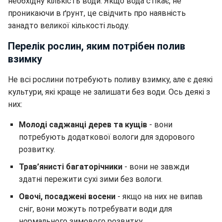
необхідну кількість води. Якщо вода стікає, не
проникаючи в ґрунт, це свідчить про наявність
занадто великої кількості льоду.
Перелік рослин, яким потрібен полив
взимку
Не всі рослини потребують поливу взимку, але є деякі
культури, які краще не залишати без води. Ось деякі з
них:
Молоді саджанці дерев та кущів
- вони
потребують додаткової вологи для здорового
розвитку.
Трав’янисті багаторічники
- вони не завжди
здатні пережити сухі зими без вологи.
Овочі, посаджені восени
- якщо на них не випав
сніг, вони можуть потребувати води для
нормального зимового розвитку.