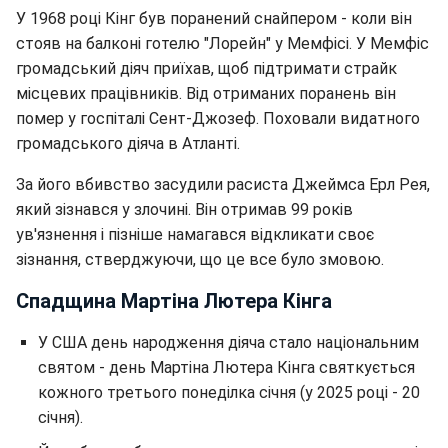
У 1968 році Кінг був поранений снайпером - коли він
стояв на балконі готелю "Лорейн" у Мемфісі. У Мемфіс
громадський діяч приїхав, щоб підтримати страйк
місцевих працівників. Від отриманих поранень він
помер у госпіталі Сент-Джозеф. Поховали видатного
громадського діяча в Атланті.
За його вбивство засудили расиста Джеймса Ерл Рея,
який зізнався у злочині. Він отримав 99 років
ув'язнення і пізніше намагався відкликати своє
зізнання, стверджуючи, що це все було змовою.
Спадщина Мартіна Лютера Кінга
У США день народження діяча стало національним
святом - день Мартіна Лютера Кінга святкується
кожного третього понеділка січня (у 2025 році - 20
січня).