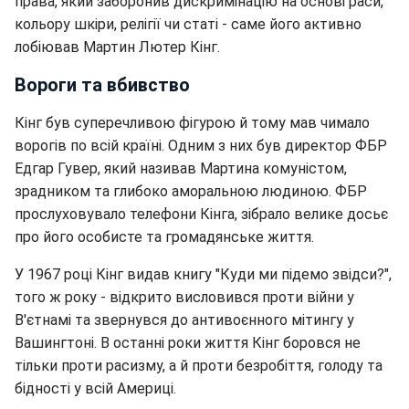
права, який заборонив дискримінацію на основі раси,
кольору шкіри, релігії чи статі - саме його активно
лобіював Мартин Лютер Кінг.
Вороги та вбивство
Кінг був суперечливою фігурою й тому мав чимало
ворогів по всій країні. Одним з них був директор ФБР
Едгар Гувер, який називав Мартина комуністом,
зрадником та глибоко аморальною людиною. ФБР
прослуховувало телефони Кінга, зібрало велике досьє
про його особисте та громадянське життя.
У 1967 році Кінг видав книгу "Куди ми підемо звідси?",
того ж року - відкрито висловився проти війни у
В'єтнамі та звернувся до антивоєнного мітингу у
Вашингтоні. В останні роки життя Кінг боровся не
тільки проти расизму, а й проти безробіття, голоду та
бідності у всій Америці.