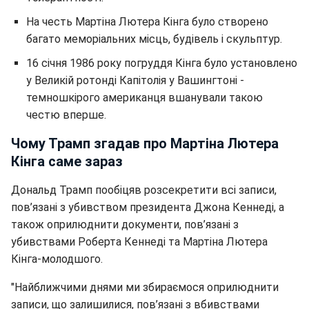
На честь Мартіна Лютера Кінга було створено
багато меморіальних місць, будівель і скульптур.
16 січня 1986 року погруддя Кінга було установлено
у Великій ротонді Капітолія у Вашингтоні -
темношкірого американця вшанували такою
честю вперше.
Чому Трамп згадав про Мартіна Лютера
Кінга саме зараз
Дональд Трамп пообіцяв розсекретити всі записи,
пов’язані з убивством президента Джона Кеннеді, а
також оприлюднити документи, пов’язані з
убивствами Роберта Кеннеді та Мартіна Лютера
Кінга-молодшого.
"Найближчими днями ми збираємося оприлюднити
записи, що залишилися, пов’язані з вбивствами