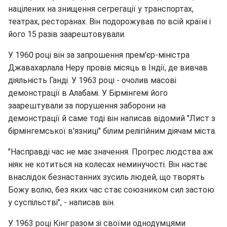
націлених на знищення сегрегації у транспортах,
театрах, ресторанах. Він подорожував по всій країні і
його 15 разів заарештовували.
У 1960 році він за запрошення прем'єр-міністра
Джавахарлала Неру провів місяць в Індії, де вивчав
діяльність Ганді. У 1963 році - очолив масові
демонстрації в Алабамі. У Бірмінгемі його
заарештували за порушення заборони на
демонстрації й саме тоді він написав відомий "Лист з
бірмінгемської в'язниці" білим релігійним діячам міста.
"Насправді час не має значення. Прогрес людства аж
ніяк не котиться на колесах неминучості. Він настає
внаслідок безнастанних зусиль людей, що творять
Божу волю, без яких час стає союзником сил застою
у суспільстві", - написав він.
У 1963 році Кінг разом зі своїми однодумцями