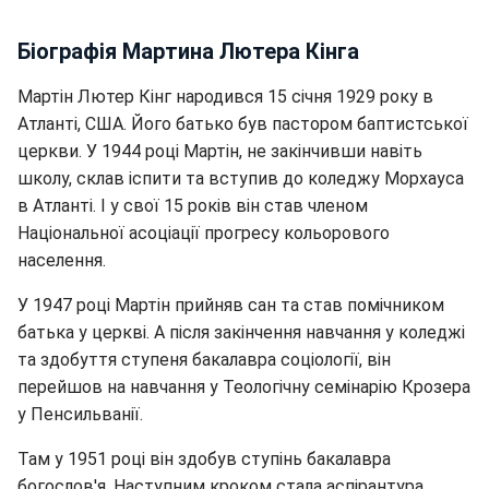
Біографія Мартина Лютера Кінга
Мартін Лютер Кінг народився 15 січня 1929 року в
Атланті, США. Його батько був пастором баптистської
церкви. У 1944 році Мартін, не закінчивши навіть
школу, склав іспити та вступив до коледжу Морхауса
в Атланті. І у свої 15 років він став членом
Національної асоціації прогресу кольорового
населення.
У 1947 році Мартін прийняв сан та став помічником
батька у церкві. А після закінчення навчання у коледжі
та здобуття ступеня бакалавра соціології, він
перейшов на навчання у Теологічну семінарію Крозера
у Пенсильванії.
Там у 1951 році він здобув ступінь бакалавра
богослов'я. Наступним кроком стала аспірантура