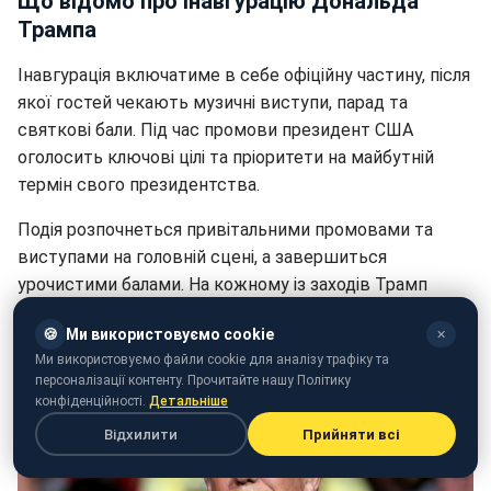
Що відомо про інавгурацію Дональда
Трампа
Інавгурація включатиме в себе офіційну частину, після
якої гостей чекають музичні виступи, парад та
святкові бали. Під час промови президент США
оголосить ключові цілі та пріоритети на майбутній
термін свого президентства.
Подія розпочнеться привітальними промовами та
виступами на головній сцені, а завершиться
урочистими балами. На кожному із заходів Трамп
звернеться до присутніх та наголошуватиме
🍪
Ми використовуємо cookie
✕
важливість своїх ключових завдань.
Ми використовуємо файли cookie для аналізу трафіку та
персоналізації контенту. Прочитайте нашу Політику
конфіденційності.
Детальніше
Відхилити
Прийняти всі