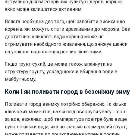
актуально для багаторічних культур і дерев, коріння
яких може залишатися активним.
Волога необхідна для того, щоб запобігти висиханню
коренів, які можуть стати вразливими до морозів. Без
достатньої кількості води коріння може не
отримувати необхідного живлення, що знижує шанси
на успішне відновлення рослин після зими.
Якщо грунт сухий, це може також вплинути на
структуру ґрунту, ускладнюючи вбирання води в
майбутньому.
Коли і як поливати город в безсніжну зиму
Поливати город взимку потрібно обережно, і є кілька
ключових моментів, на які слід звернути увагу. Перш
за все, важливо, щоб температура повітря була вище
нуля, оскільки вода, яка потрапляє в замерзлий ґрунт,
може призвести до пошкодження коренів рослин.