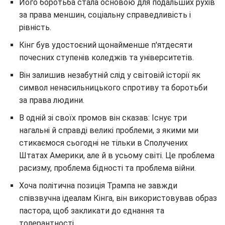
Його боротьба стала основою для подальших рухів
за права меншин, соціальну справедливість і
рівність.
Кінг був удостоєний щонайменше п'ятдесяти
почесних ступенів коледжів та університетів.
Він залишив незабутній слід у світовій історії як
символ ненасильницького спротиву та боротьби
за права людини.
В одній зі своїх промов він сказав: Існує три
нагальні й справді великі проблеми, з якими ми
стикаємося сьогодні не тільки в Сполучених
Штатах Америки, але й в усьому світі. Це проблема
расизму, проблема бідності та проблема війни.
Хоча політична позиція Трампа не завжди
співзвучна ідеалам Кінга, він використовував образ
пастора, щоб закликати до єднання та
толерантності.