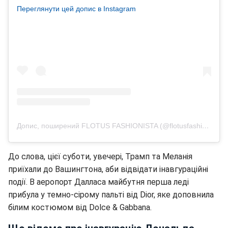
Переглянути цей допис в Instagram
Допис, поширений FLOTUS FASHIONISTA (@flotusfashionista)
До слова, цієї суботи, увечері, Трамп та Меланія
приїхали до Вашингтона, аби відвідати інавгураційні
події. В аеропорт Далласа майбутня перша леді
прибула у темно-сірому пальті від Dior, яке доповнила
білим костюмом від Dolce & Gabbana.