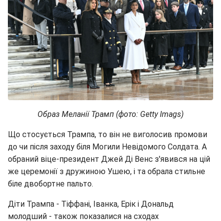
Образ Меланії Трамп (фото: Getty Imags)
Що стосується Трампа, то він не виголосив промови
до чи після заходу біля Могили Невідомого Солдата. А
обраний віце-президент Джей Ді Венс з'явився на цій
же церемонії з дружиною Ушею, і та обрала стильне
біле двобортне пальто.
Діти Трампа - Тіффані, Іванка, Ерік і Дональд
молодший - також показалися на сходах