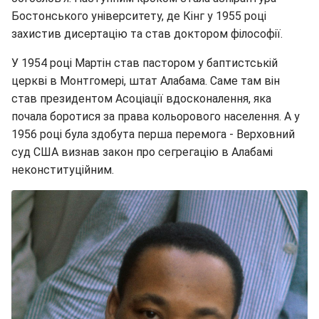
Бостонського університету, де Кінг у 1955 році
захистив дисертацію та став доктором філософії.
У 1954 році Мартін став пастором у баптистській
церкві в Монтгомері, штат Алабама. Саме там він
став президентом Асоціації вдосконалення, яка
почала боротися за права кольорового населення. А у
1956 році була здобута перша перемога - Верховний
суд США визнав закон про сегрегацію в Алабамі
неконституційним.