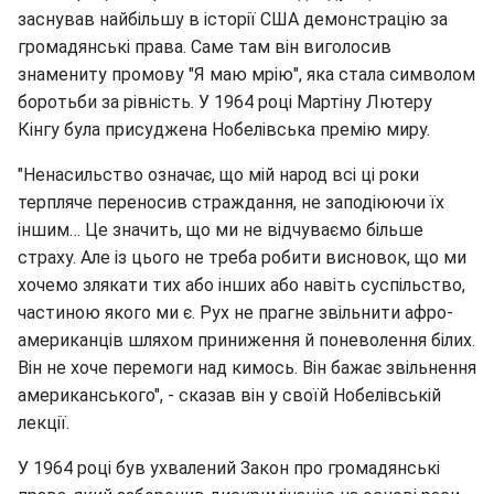
заснував найбільшу в історії США демонстрацію за
громадянські права. Саме там він виголосив
знамениту промову "Я маю мрію", яка стала символом
боротьби за рівність. У 1964 році Мартіну Лютеру
Кінгу була присуджена Нобелівська премію миру.
"Ненасильство означає, що мій народ всі ці роки
терпляче переносив страждання, не заподіюючи їх
іншим… Це значить, що ми не відчуваємо більше
страху. Але із цього не треба робити висновок, що ми
хочемо злякати тих або інших або навіть суспільство,
частиною якого ми є. Рух не прагне звільнити афро-
американців шляхом приниження й поневолення білих.
Він не хоче перемоги над кимось. Він бажає звільнення
американського", - сказав він у своїй Нобелівській
лекції.
У 1964 році був ухвалений Закон про громадянські