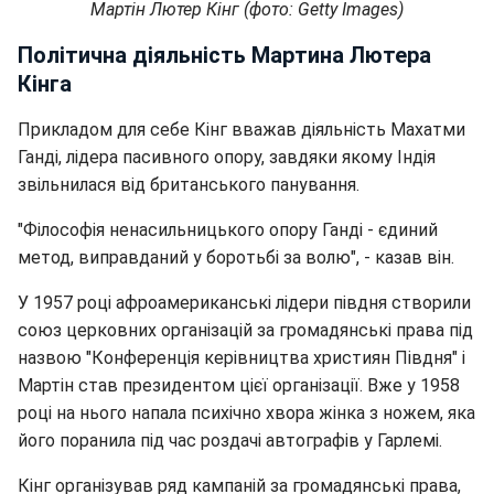
Мартін Лютер Кінг (фото: Getty Images)
Політична діяльність Мартина Лютера
Кінга
Прикладом для себе Кінг вважав діяльність Махатми
Ганді, лідера пасивного опору, завдяки якому Індія
звільнилася від британського панування.
"Філософія ненасильницького опору Ганді - єдиний
метод, виправданий у боротьбі за волю", - казав він.
У 1957 році афроамериканські лідери півдня створили
союз церковних організацій за громадянські права під
назвою "Конференція керівництва християн Півдня" і
Мартін став президентом цієї організації. Вже у 1958
році на нього напала психічно хвора жінка з ножем, яка
його поранила під час роздачі автографів у Гарлемі.
Кінг організував ряд кампаній за громадянські права,