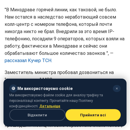
"В Минздраве горячей линии, как таковой, не было.
Нам остался в наследство неработающий совсем
колл-центр с номером телефона, который почти
никогда никто не брал. Внедрили за это время IP-
телефонию, посадили 9 операторов, которых взяли на
работу, фактически в Минздраве и сейчас они
обрабатывают большое количество звонков ", —
рассказал Кучер ТСН.
Заместитель министра пробовал дозвониться на
"горячую линию" МОЗ три раза, но ничего не
получилось.
🍪
Ми використовуємо cookie
✕
Ми використовуємо файли cookie для аналізу трафіку та
Такую ситуацию заместитель главы МОЗ объясняет,
персоналізації контенту. Прочитайте нашу Політику
мол "вопросов много, всем не ответить.
конфіденційності.
Детальніше
Відхилити
Прийняти всі
"Мы не рассчитывали на такой шквал звонков". За
прошедший месяц их было обработано около 18700", -