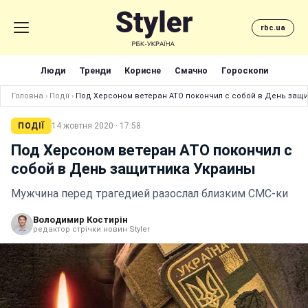
rbc.ua
Люди
Тренди
Корисне
Смачно
Гороскопи
Головна
›
Події
›
Под Херсоном ветеран АТО покончил с собой в День защ
ПОДІЇ
14 жовтня 2020 · 17:58
Под Херсоном ветеран АТО покончил с
собой в День защитника Украины
Мужчина перед трагедией разослал близким СМС-ки
Володимир Костирін
редактор стрічки новин Styler