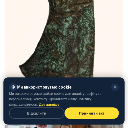
🍪
Ми використовуємо cookie
✕
Ми використовуємо файли cookie для аналізу трафіку та
персоналізації контенту. Прочитайте нашу Політику
конфіденційності.
Детальніше
Відхилити
Прийняти всі