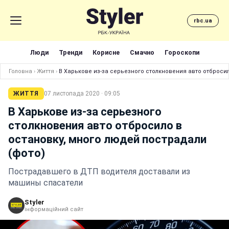
rbc.ua
Люди
Тренди
Корисне
Смачно
Гороскопи
Головна
›
Життя
›
В Харькове из-за серьезного столкновения авто отбросил
ЖИТТЯ
07 листопада 2020 · 09:05
В Харькове из-за серьезного
столкновения авто отбросило в
остановку, много людей пострадали
(фото)
Пострадавшего в ДТП водителя доставали из
машины спасатели
Styler
інформаційний сайт