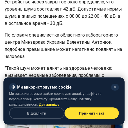
Устройство через закрытое окно определило, что
уровень шума составляет 42 дБ. Допустимые нормы
шума в жилых помещениях с 08:00 до 22:00 - 40 дБ, а
в остальное время - 30 дБ.
По словам специалистка областного лабораторного
центра Минздрава Украины Валентины Антонюк,
подобное превышение может негативно повлиять на
человека.
"Такой шум может влиять на здоровье человека:
вызывает нервные заболевания, проблемы с
сердцем. А устройство, которое определило уровень
🍪
Ми використовуємо cookie
✕
шума в этом доме, мы предоставим на проверку,
Ми використовуємо файли cookie для аналізу трафіку та
чтобы оформили соответствующий протокол", -
персоналізації контенту. Прочитайте нашу Політику
отмечает она.
конфіденційності.
Детальніше
Відхилити
Прийняти всі