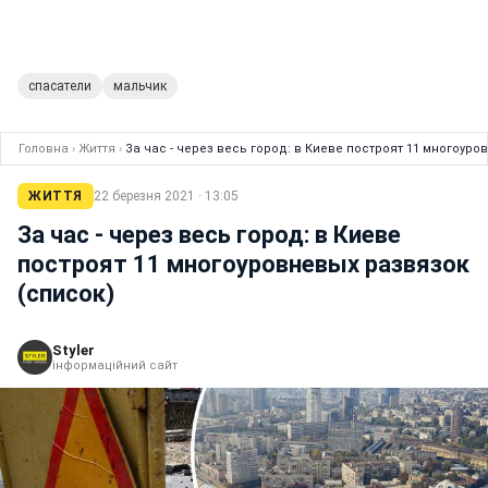
спасатели
мальчик
Головна
›
Життя
›
За час - через весь город: в Киеве построят 11 многоуро
ЖИТТЯ
22 березня 2021 · 13:05
За час - через весь город: в Киеве
построят 11 многоуровневых развязок
(список)
Styler
інформаційний сайт