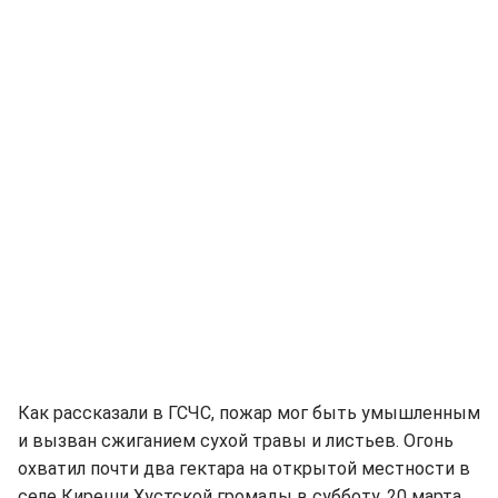
Как рассказали в ГСЧС, пожар мог быть умышленным
и вызван сжиганием сухой травы и листьев. Огонь
охватил почти два гектара на открытой местности в
селе Киреши Хустской громады в субботу, 20 марта.