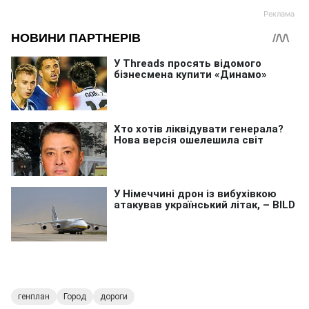
генплан
Город
дороги