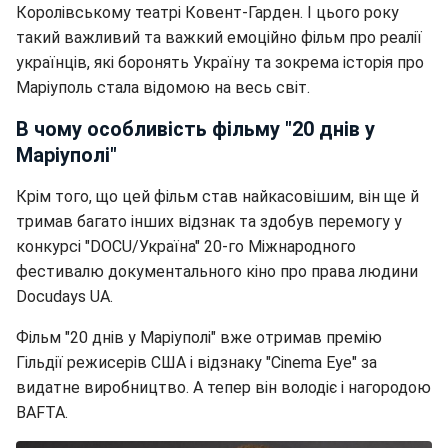
Королівському театрі Ковент-Гарден. І цього року
такий важливий та важкий емоційно фільм про реалії
українців, які боронять Україну та зокрема історія про
Маріуполь стала відомою на весь світ.
В чому особливість фільму "20 днів у
Маріуполі"
Крім того, що цей фільм став найкасовішим, він ще й
тримав багато інших відзнак та здобув перемогу у
конкурсі "DOCU/Україна" 20-го Міжнародного
фестивалю документального кіно про права людини
Docudays UA.
Фільм "20 днів у Маріуполі" вже отримав премію
Гільдії режисерів США і відзнаку "Cinema Eye" за
видатне виробництво. А тепер він володіє і нагородою
BAFTA.