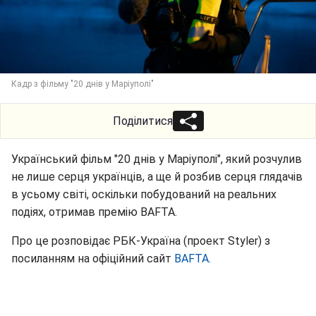
Кадр з фільму "20 днів у Маріуполі"
Поділитися
Український фільм "20 днів у Маріуполі", який розчулив
не лише серця українців, а ще й розбив серця глядачів
в усьому світі, оскільки побудований на реальних
подіях, отримав премію BAFTA.
Про це розповідає РБК-Україна (проект Styler) з
посиланням на офіційний сайт
BAFTA.