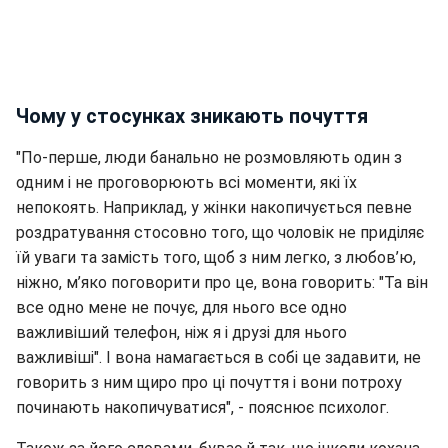
Чому у стосунках зникають почуття
"По-перше, люди банально не розмовляють один з
одним і не проговорюють всі моменти, які їх
непокоять. Наприклад, у жінки накопичується певне
роздратування стосовно того, що чоловік не приділяє
їй уваги та замість того, щоб з ним легко, з любов’ю,
ніжно, м’яко поговорити про це, вона говорить: "Та він
все одно мене не почує, для нього все одно
важливіший телефон, ніж я і друзі для нього
важливіші". І вона намагається в собі це задавити, не
говорить з ним щиро про ці почуття і вони потроху
починають накопичуватися", - пояснює психолог.