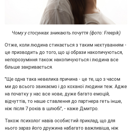
Чому у стосунках зникають почуття (фото: Freepik)
Отже, коли людина стикається з таким нехтуванням -
це призводить до того, що ці образи накопичуються,
непорозуміння також накопичуються і людина все
більше закривається.
"Ще одна така невелика причина - це те, що з часом
ми до всього звикаємо і до коханої людини теж. Адже
на початку у нас все нове, дуже багато емоцій,
відчуттів, то наше ставлення до партнера геть інше,
ніж після 7 років в шлюбі", - каже Дмитро.
Також психолог навів особистий приклад, що для
нього зараз його дружина набагато важливіша, ніж