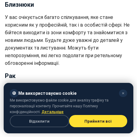
Близнюки
У вас очікується багато спілкування, яке стане
корисним як у професійній, так і в особистій сфері. Не
бійтеся виходити із зони комфорту та знайомитися з
новими людьми. Будьте дуже уважні до деталей у
документах та листуванні. Можуть бути
непорозуміння, які легко подолати при ретельному
обговоренні інформації.
Рак
Цей тиждень принесе Ракам гармонію в особистому
🍪
Ми використовуємо cookie
✕
житті. Стосунки з близькими вийдуть на новий рівень
Ми використовуємо файли cookie для аналізу трафіку та
розуміння та взаємоповаги. У роботі на вас чекають
персоналізації контенту. Прочитайте нашу Політику
виклики, які вимагатимуть винахідливості та вміння
конфіденційності.
Детальніше
швидко адаптуватися до змін. Не бійтеся попросити
Відхилити
Прийняти всі
допомоги у колег чи друзів.