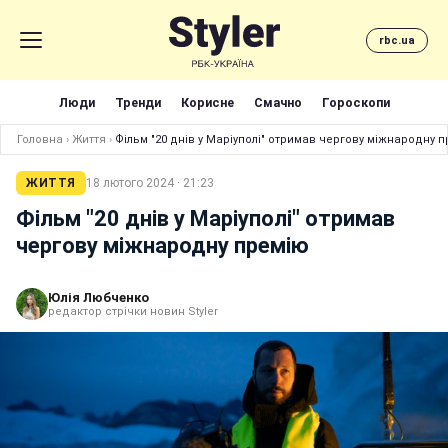
rbc.ua
Люди
Тренди
Корисне
Смачно
Гороскопи
Головна
›
Життя
›
Фільм "20 днів у Маріуполі" отримав чергову міжнародну 
ЖИТТЯ
18 лютого 2024 · 21:23
Фільм "20 днів у Маріуполі" отримав
чергову міжнародну премію
Юлія Любченко
редактор стрічки новин Styler