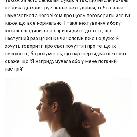
Також за його словами, буває й так, що інколи кохана
людина демонструє певне нехтування, тобто вона
намагається з чоловіком про щось поговорити, але він
каже, що все нормально. І таке нехтування з боку
коханої людини, воно призводить до того, що
наступний раз ця жінка чи чоловік вже не дуже й
хочуть говорити про свої почуття і про те, що їх
непокоїть, бо розуміють, що партнер відмахнеться і
скаже, що "Я напридумувала або у мене поганий
настрій".