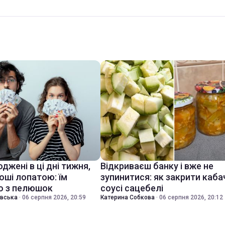
джені в ці дні тижня,
Відкриваєш банку і вже не
оші лопатою: їм
зупинитися: як закрити каба
о з пелюшок
соусі сацебелі
івська
·
06 серпня 2026, 20:59
Катерина Собкова
·
06 серпня 2026, 20:12