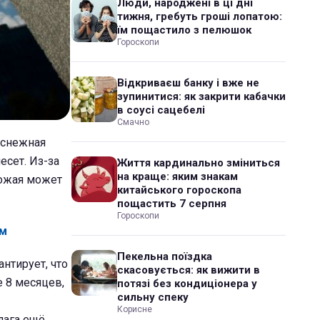
Люди, народжені в ці дні
тижня, гребуть гроші лопатою:
їм пощастило з пелюшок
Гороскопи
Відкриваєш банку і вже не
зупинитися: як закрити кабачки
в соусі сацебелі
Смачно
сснежная
сет. Из-за
Життя кардинально зміниться
на краще: яким знакам
рожая может
китайського гороскопа
пощастить 7 серпня
Гороскопи
ем
Пекельна поїздка
антирует, что
скасовується: як вижити в
е 8 месяцев,
потязі без кондиціонера у
сильну спеку
Корисне
лага ещё