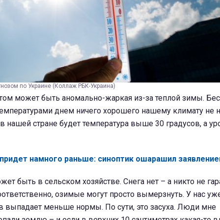
нозом по Украине (Коллаж РБК-Украина)
етом может быть аномально-жаркая из-за теплой зимы. Бе
емпературами днем ничего хорошего нашему климату не не
 в нашей стране будет температура выше 30 градусов, а у
 придет намного раньше: синоптик ошарашил заявлени
ет быть в сельском хозяйстве. Снега нет – а никто не гар
оответственно, озимые могут просто вымерзнуть. У нас уж
 выпадает меньше нормы. По сути, это засуха. Люди мне
опали землю – и если в верхних 10 сантиметрах какая-то в