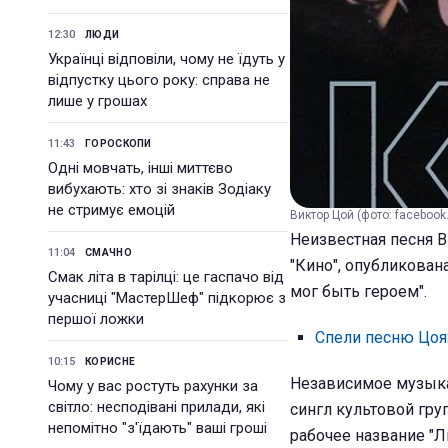
12:30
ЛЮДИ
Українці відповіли, чому не їдуть у
відпустку цього року: справа не
лише у грошах
11:43
ГОРОСКОПИ
Одні мовчать, інші миттєво
вибухають: хто зі знаків Зодіаку
не стримує емоцій
Виктор Цой (фото: faceboo
Неизвестная песня 
11:04
СМАЧНО
"Кино", опубликован
Смак літа в тарілці: це гаспачо від
мог быть героем".
учасниці "МастерШеф" підкорює з
першої ложки
Спели песню Цоя:
10:15
КОРИСНЕ
Независимое музыка
Чому у вас ростуть рахунки за
світло: несподівані прилади, які
сингл культовой гру
непомітно "з'їдають" ваші гроші
рабочее название "Л