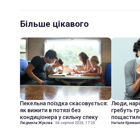
Більше цікавого
Пекельна поїздка скасовується:
Люди, наро
як вижити в потязі без
гребуть гр
кондиціонера у сильну спеку
пощастил
Людмила Жукова
·
06 серпня 2026, 17:25
Наталя Крижан