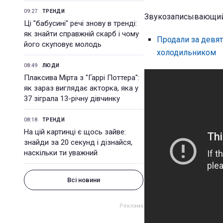
09:27
ТРЕНДИ
Звукозаписывающий 
Ці "бабусині" речі знову в тренді:
як знайти справжній скарб і чому
Продали за девят
його скуповує молодь
холодильником
08:49
ЛЮДИ
Плаксива Мірта з "Гаррі Поттера":
як зараз виглядає акторка, яка у
37 зіграла 13-річну дівчинку
08:18
ТРЕНДИ
На цій картинці є щось зайве:
знайди за 20 секунд і дізнайся,
наскільки ти уважний
Всі новини