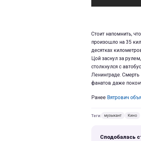
Стоит напомнить, чт
произошло на 35 кил
десятках километров
Цой заснул за рулем
столкнулся с автобу
Ленинграде. Смерть
фанатов даже поконч
Ранее
Вятрович объя
Теги:
музыкант
Кино
Сподобалась с