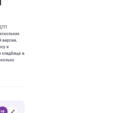
 ДТП
нескольких
 версии,
осу и
ом кладбище в
сколько
🔗
VB