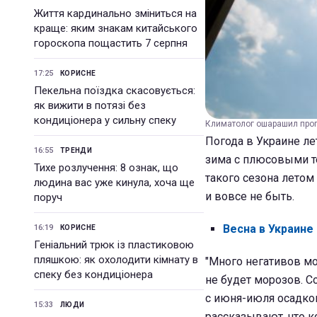
Життя кардинально зміниться на
краще: яким знакам китайського
гороскопа пощастить 7 серпня
17:25
КОРИСНЕ
Пекельна поїздка скасовується:
як вижити в потязі без
кондиціонера у сильну спеку
Климатолог ошарашил прог
Погода в Украине л
16:55
ТРЕНДИ
зима с плюсовыми т
Тихе розлучення: 8 ознак, що
такого сезона летом
людина вас уже кинула, хоча ще
и вовсе не быть.
поруч
Весна в Украине
16:19
КОРИСНЕ
Геніальний трюк із пластиковою
пляшкою: як охолодити кімнату в
"Много негативов мож
спеку без кондиціонера
не будет морозов. С
с июня-июля осадков
15:33
ЛЮДИ
рассказывают, что к