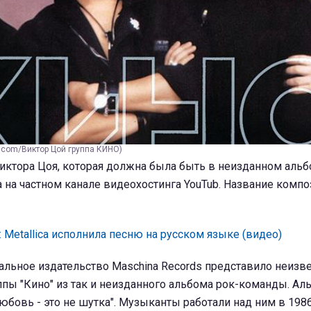
k.com/Виктор Цой группа КИНО)
Виктора Цоя, которая должна была быть в неизданном аль
а на частном канале видеохостинга YouTub. Название компо
 Metallica исполнила песню на русском языке (видео)
льное издательство Maschina Records представило неизв
ппы "Кино" из так и неизданного альбома рок-команды. А
юбовь - это не шутка". Музыканты работали над ним в 1986