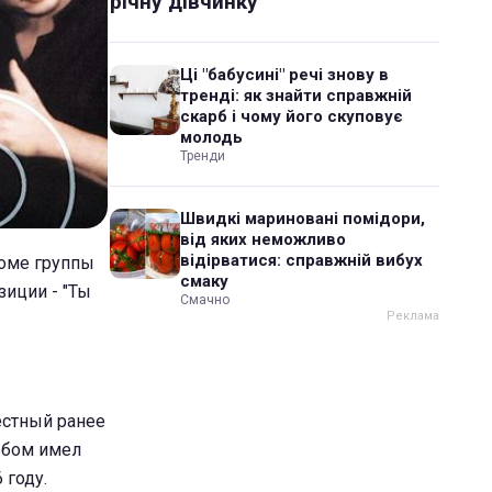
річну дівчинку
Ці "бабусині" речі знову в
тренді: як знайти справжній
скарб і чому його скуповує
молодь
Тренди
Швидкі мариновані помідори,
від яких неможливо
відірватися: справжній вибух
боме группы
смаку
зиции - "Ты
Смачно
естный ранее
льбом имел
 году.