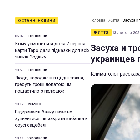
Головна
›
Життя
›
Засуха и
ОСТАННІ НОВИНИ
13 лютого 2020
ЖИТТЯ
06:02
ГОРОСКОПИ
Кому усміхнеться доля 7 серпня:
Засуха и т
карти Таро дали підказки для всіх
украинцев 
знаків Зодіаку
20:59
ГОРОСКОПИ
Климатолог рассказа
Люди, народжені в ці дні тижня,
гребуть гроші лопатою: їм
пощастило з пелюшок
20:12
СМАЧНО
Відкриваєш банку і вже не
зупинитися: як закрити кабачки в
соусі сацебелі
18:13
ГОРОСКОПИ