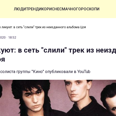
ЛЮДИ
ТРЕНДИ
КОРИСНЕ
СМАЧНО
ГОРОСКОПИ
 ликуют: в сеть "слили" трек из неизданного альбома Цоя
20 · 18:52
ют: в сеть "слили" трек из неиз
оя
олиста группы "Кино" опубликовали в YouTub