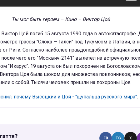
Ты мог быть героем – Кино – Виктор Цой
о Виктор Цой погиб 15 августа 1990 года в автокатастрофе.
ометре трассы "Слока — Талси" под Тукумсом в Латвии, в 
 от Риги. Согласно наиболее правдоподобной официальной
, после чего его "Москвич-2141" вылетел на встречную пол
сом "Икарус". 19 августа он был похоронен на Богословск
 Виктора Цоя была шоком для множества поклонников; не
или с собой. Тысячи человек пришли на похороны Цоя.
снил, почему Высоцкий и Цой - "щупальца русского мира"
.
таття?
FB
TG
X