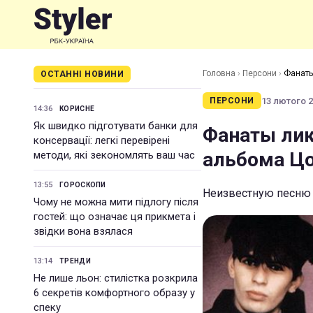
Головна
›
Персони
›
Фанаты
ОСТАННІ НОВИНИ
13 лютого 20
ПЕРСОНИ
14:36
КОРИСНЕ
Як швидко підготувати банки для
Фанаты лику
консервації: легкі перевірені
альбома Ц
методи, які зекономлять ваш час
13:55
ГОРОСКОПИ
Неизвестную песню с
Чому не можна мити підлогу після
гостей: що означає ця прикмета і
звідки вона взялася
13:14
ТРЕНДИ
Не лише льон: стилістка розкрила
6 секретів комфортного образу у
спеку