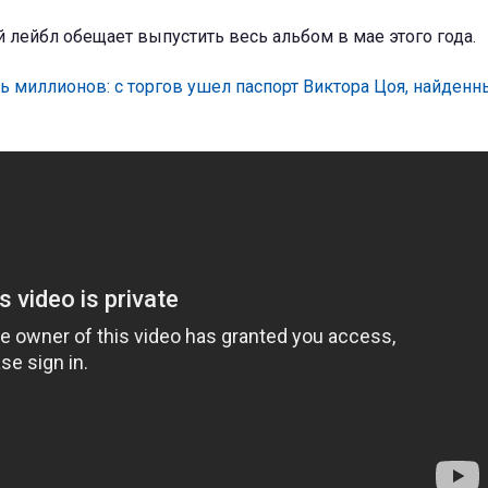
лейбл обещает выпустить весь альбом в мае этого года.
ь миллионов: с торгов ушел паспорт Виктора Цоя, найденн