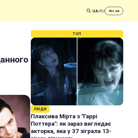
UA
/
RU
rbc.ua
ТОП
данного
ЛЮДИ
Плаксива Мірта з "Гаррі
Поттера": як зараз виглядає
акторка, яка у 37 зіграла 13-