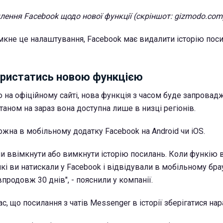
лення Facebook щодо нової функції (скріншот: gizmodo.com
кне це налаштування, Facebook має видалити історію пос
ристатись новою функцією
ю на офіційному сайті, нова функція з часом буде запровад
станом на зараз вона доступна лише в низці регіонів.
жна в мобільному додатку Facebook на Android чи iOS.
и ввімкнути або вимкнути історію посилань. Коли функію 
які ви натискали у Facebook і відвідували в мобільному брау
впродовж 30 днів", - пояснили у компанії.
, що посилання з чатів Messenger в історії зберігатися нара