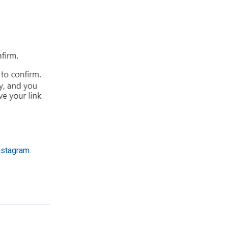
nstagram
.