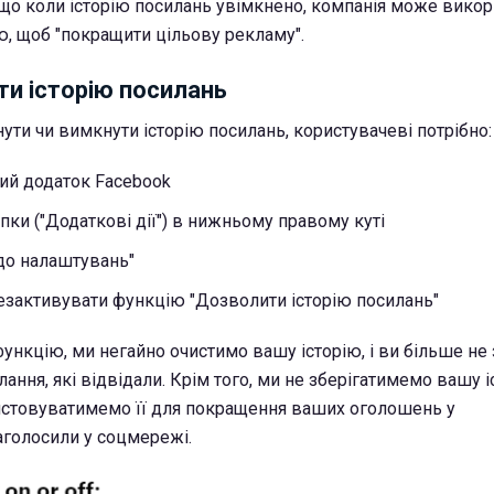
 що коли історію посилань увімкнено, компанія може вико
, щоб "покращити цільову рекламу".
ути історію посилань
ути чи вимкнути історію посилань, користувачеві потрібно:
ий додаток Facebook
пки ("Додаткові дії") в нижньому правому куті
до налаштувань"
езактивувати функцію "Дозволити історію посилань"
ункцію, ми негайно очистимо вашу історію, і ви більше не
лання, які відвідали. Крім того, ми не зберігатимемо вашу 
истовуватимемо її для покращення ваших оголошень у
наголосили у соцмережі.