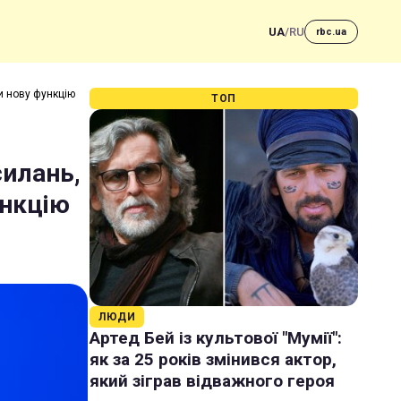
UA
/
RU
rbc.ua
и нову функцію
ТОП
силань,
ункцію
ЛЮДИ
Артед Бей із культової "Мумії":
як за 25 років змінився актор,
який зіграв відважного героя