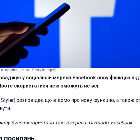
ть на місці (фото: Getty Images)
оваджує у соціальній мережі Facebook нову функцію пі
 Проте скористатися нею зможуть не всі.
Styler) розповідає, що відомо про нову функцію, а також х
нути.
ріалу було використано такі джерела: Gizmodo, Facebook.
я посилань