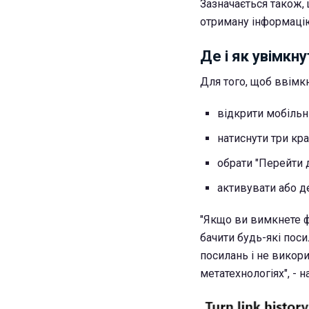
Зазначається також,
отриману інформацію
Де і як увімкн
Для того, щоб ввімкн
відкрити мобільн
натиснути три кра
обрати "Перейти 
активувати або д
"Якщо ви вимкнете ф
бачити будь-які поси
посилань і не викор
метатехнологіях", - 