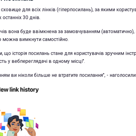
е сховище для всіх лінків (гіперпосилань), за якими корист
останніх 30 днів.
чів вона буде ввімкнена за замовчуванням (автоматично), 
 можна вимкнути самостійно.
, що історія посилань стане для користувачів зручним інс
сть у вебпереглядачі в одному місці".
ям ви ніколи більше не втратите посилання", - наголосили