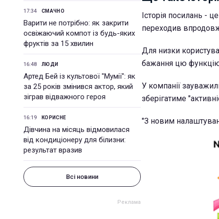
17:34
СМАЧНО
Історія посилань - ц
Варити не потрібно: як закрити
переходив впродовж 
освіжаючий компот із будь-яких
фруктів за 15 хвилин
Для низки користува
бажання цю функцію
16:48
ЛЮДИ
Артед Бей із культової "Мумії": як
У компанії зауважили
за 25 років змінився актор, який
зіграв відважного героя
зберігатиме "активні
16:19
КОРИСНЕ
"З новим налаштуванн
Дівчина на місяць відмовилася
від кондиціонеру для білизни:
результат вразив
Всі новини