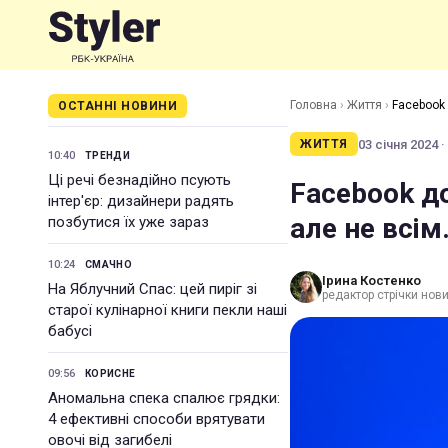
Головна
›
Життя
›
Facebook 
ОСТАННІ НОВИНИ
03 січня 2024 ·
ЖИТТЯ
10:40
ТРЕНДИ
Ці речі безнадійно псують
Facebook д
інтер'єр: дизайнери радять
але не всім
позбутися їх уже зараз
10:24
СМАЧНО
Ірина Костенко
На Яблучний Спас: цей пиріг зі
редактор стрічки нов
старої кулінарної книги пекли наші
бабусі
09:56
КОРИСНЕ
Аномальна спека спалює грядки:
4 ефективні способи врятувати
овочі від загибелі