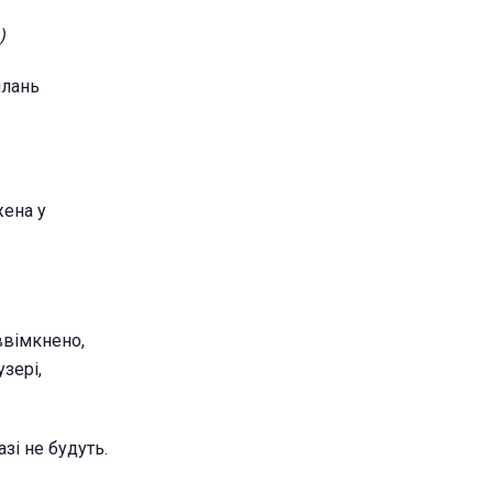
)
илань
жена у
ввімкнено,
зері,
зі не будуть.