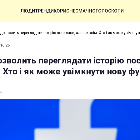
ЛЮДИ
ТРЕНДИ
КОРИСНЕ
СМАЧНО
ГОРОСКОПИ
дозволить переглядати історію посилань, але не всім. Хто і як може увімкнут
 16:26
озволить переглядати історію по
. Хто і як може увімкнути нову ф
ин