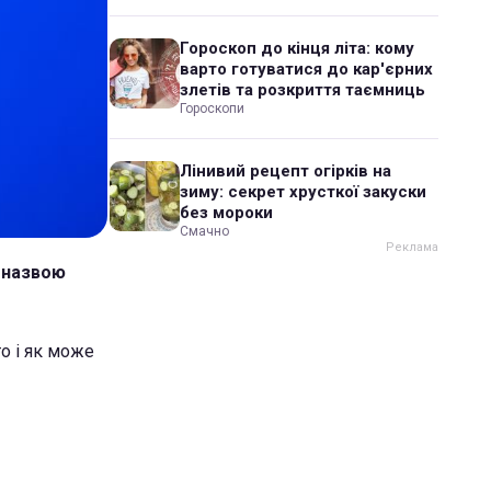
Гороскоп до кінця літа: кому
варто готуватися до кар'єрних
злетів та розкриття таємниць
Гороскопи
Лінивий рецепт огірків на
зиму: секрет хрусткої закуски
без мороки
Смачно
д назвою
то і як може