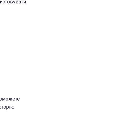
ристовувати
 зможете
історію