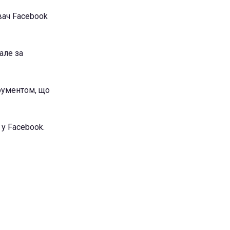
увач Facebook
але за
трументом, що
 у Facebook.