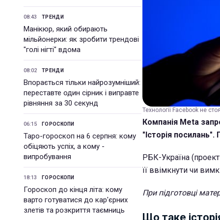
08:43
ТРЕНДИ
Манікюр, який обирають
мільйонерки: як зробити трендові
"голі нігті" вдома
08:02
ТРЕНДИ
Впорається тільки найрозумніший:
переставте один сірник і виправте
рівняння за 30 секунд
Технології Facebook не стоя
Компанія Meta запр
06:15
ГОРОСКОПИ
"Історія посилань".
Таро-гороскоп на 6 серпня: кому
обіцяють успіх, а кому -
випробування
РБК-Україна (проект 
її ввімкнути чи вимк
18:13
ГОРОСКОПИ
Гороскоп до кінця літа: кому
При підготовці мате
варто готуватися до кар'єрних
злетів та розкриття таємниць
Що таке історі