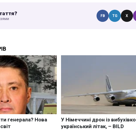
таття?
FB
TG
X
узями