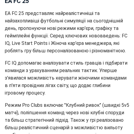
EA FC 25
EA FC 25 представляє найреалістичніші та
найзахопливіші футбольні симуляції на сьогоднішній
день, пропонуючи нові режими кар'єри, графіку та
геймплейні функції. Серед ключових нововведень: FC
IQ, Live Start Points і Жіноча кар'єра менеджера, які
роблять гру більш персоналізованою і різноманітною.
FC IQ допомагає аналізувати стиль гравців і підбирати
команди з урахуванням реальних тактик. Уперше
з'явилася можливість керувати жіночими командами
в п'яти провідних лігах світу, що додає глибини
ігровому процесу.
Режим Pro Clubs включає "Клубний ривок" (швидкі 5v5
матчі), поліпшення команд через нові клубні споруди
та більш стратегічний підхід. Також у грі реалізовано
більш реалістичний сценарій з можливістю вильоту