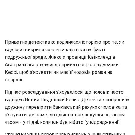
Приватна детективка поділилася історією про те, як
вдалося викрити чоловіка клієнтки на факті
подружньої зради. Жінка з провінції Квінсленд в
Австралії звернулася до приватної розслідувачки
Кессі, щоб з'ясувати, чи має її чоловік роман на
стороні.
Під час розслідування з'ясувалося, що чоловік часто
відвідує Новий Південний Вельс. Детектив попросила
дружину перевірити банківський рахунок чоловіка та
з'ясувати, де саме він здійснював покупки останнім
часом - у ті дні, коли він був нібито "у відрядженні".
Спочатку жінка перевірила виписки з їхніх спільних з