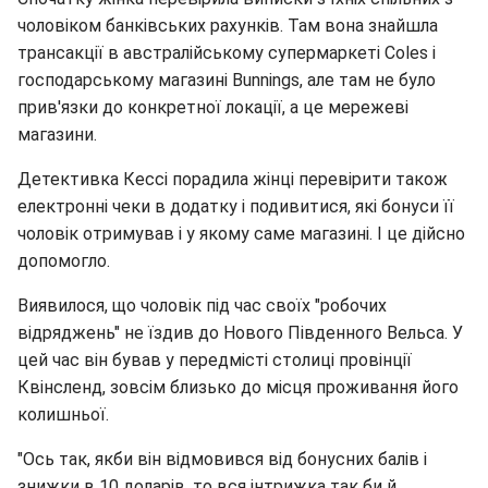
чоловіком банківських рахунків. Там вона знайшла
трансакції в австралійському супермаркеті Coles і
господарському магазині Bunnings, але там не було
прив'язки до конкретної локації, а це мережеві
магазини.
Детективка Кессі порадила жінці перевірити також
електронні чеки в додатку і подивитися, які бонуси її
чоловік отримував і у якому саме магазині. І це дійсно
допомогло.
Виявилося, що чоловік під час своїх "робочих
відряджень" не їздив до Нового Південного Вельса. У
цей час він бував у передмісті столиці провінції
Квінсленд, зовсім близько до місця проживання його
колишньої.
"Ось так, якби він відмовився від бонусних балів і
знижки в 10 доларів, то вся інтрижка так би й