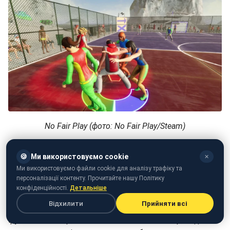
No Fair Play (фото: No Fair Play/Steam)
Pixel Cup Soccer Ultimate Edition
🍪
Ми використовуємо cookie
✕
Гра Pixel Cup Soccer Ultimate Edition повертає
Ми використовуємо файли cookie для аналізу трафіку та
персоналізації контенту. Прочитайте нашу Політику
ностальгічні моменти, пропонуючи гравцям знову
конфіденційності.
Детальніше
зануритися в прості ретро-соккерні ігри. Розроблена
Відхилити
Прийняти всі
BATOVI Games, вона передає атмосферу класичних
футбольних ігор, таких як Nintendo World Cup, водночас