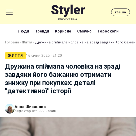
rbc.ua
Люди
Тренди
Корисне
Смачно
Гороскопи
Головна
›
Життя
›
Дружина спіймала чоловіка на зраді завдяки його бажанню
ЖИТТЯ
16 січня 2025 · 21:20
Дружина спіймала чоловіка на зраді
завдяки його бажанню отримати
знижку при покупках: деталі
"детективної" історії
Анна Шиканова
редактор стрічки новин