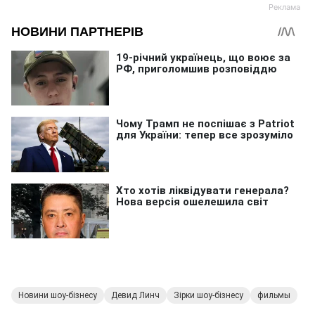
Новини шоу-бізнесу
Девид Линч
Зірки шоу-бізнесу
фильмы