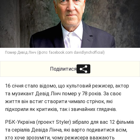
Помер Девід Лінч (фото: facebook.com davidlynchofficial)
Поділитися
16 січня стало відомо, що культовий режисер, актор
та музикант Девід Лінч помер у 78 років. За своє
життя він встиг створити чимало стрічок, які
підкорили як критиків, так і звичайних глядачів.
РБК-Україна (проект Styler) зібрало для вас 12 фільмів
та серіалів Девіда Лінча, які варто подивитися всім,
хто хоче зрозуміти, чому режисера вважають