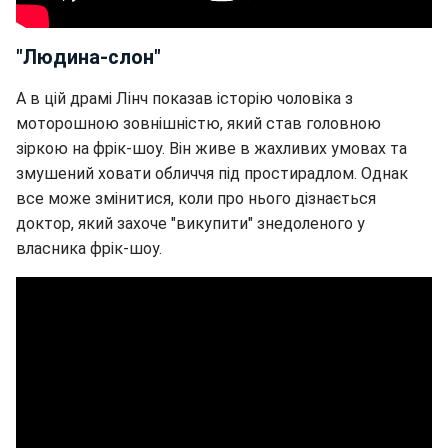
"Людина-слон"
А в цій драмі Лінч показав історію чоловіка з
моторошною зовнішністю, який став головною
зіркою на фрік-шоу. Він живе в жахливих умовах та
змушений ховати обличчя під простирадлом. Однак
все може змінитися, коли про нього дізнається
доктор, який захоче "викупити" знедоленого у
власника фрік-шоу.