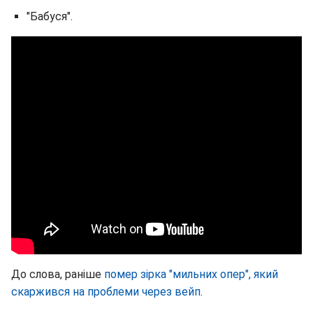
"Бабуся".
До слова, раніше
помер зірка "мильних опер", який
скаржився на проблеми через вейп
.