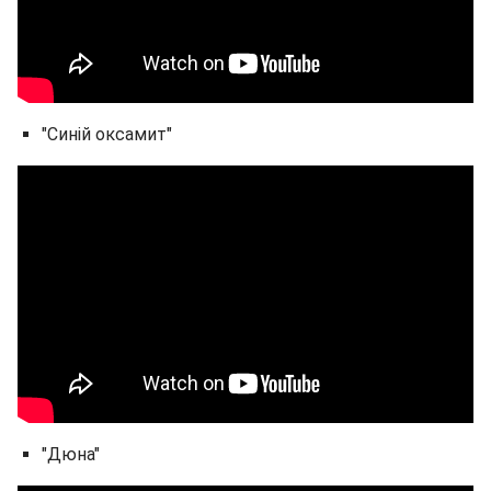
"Синій оксамит"
"Дюна"