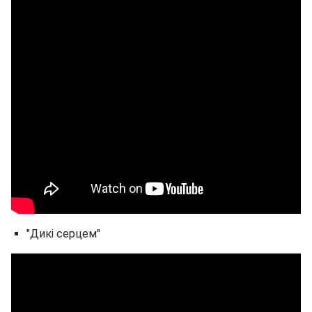
"Дикі серцем"