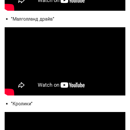
"Малголланд драйв"
"Кролики"