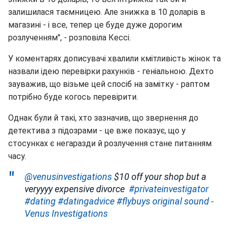
залишилася таємницею. Але знижка в 10 доларів в
магазині - і все, тепер це буде дуже дорогим
розлученням", - розповіла Кессі.
У коментарях дописувачі хвалили кмітливість жінок та
назвали ідею перевірки рахунків - геніальною. Дехто
зауважив, що візьме цей спосіб на замітку - раптом
потрібно буде когось перевірити.
Однак були й такі, хто зазначив, що звернення до
детектива з підозрами - це вже показує, що у
стосунках є негаразди й розлучення стане питанням
часу.
@venusinvestigations
$10 off your shop but a
veryyyy expensive divorce ‍
#privateinvestigator
#dating
#datingadvice
#flybuys
original sound -
Venus Investigations