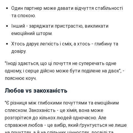
Один партнер може давати відчуття стабільності
та спокою.
Інший - заряджати пристрастю, викликати
емоційний шторм.
Хтось дарує легкість і сміх, а хтось - глибину та
довіру.
"Іноді здається, що ці почуття не суперечать одне
одному, і серце дійсно може бути поділене на двох", -
пояснює коуч.
Любов vs закоханість
"Є різниця між глибокими почуттями та емоційним
сплеском. Закоханість - це хімія, вона може
розгорітися до кількох людей одночасно. Але
справжня любов - це вибір, який ґрунтується не лише
на почуттях, а й на спільних цінностях, досвіді та