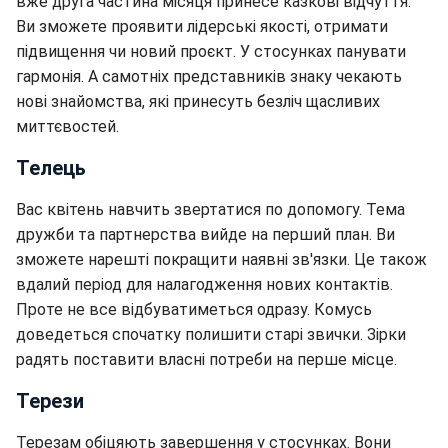
вже друга частина місяця принесе казкові відчуття.
Ви зможете проявити лідерські якості, отримати
підвищення чи новий проєкт. У стосунках панувати
гармонія. А самотніх представників знаку чекають
нові знайомства, які принесуть безліч щасливих
миттєвостей.
Телець
Вас квітень навчить звертатися по допомогу. Тема
дружби та партнерства вийде на перший план. Ви
зможете нарешті покращити наявні зв'язки. Це також
вдалий період для налагодження нових контактів.
Проте не все відбуватиметься одразу. Комусь
доведеться спочатку полишити старі звички. Зірки
радять поставити власні потреби на перше місце.
Терези
Терезам обіцяють завершення у стосунках. Вони