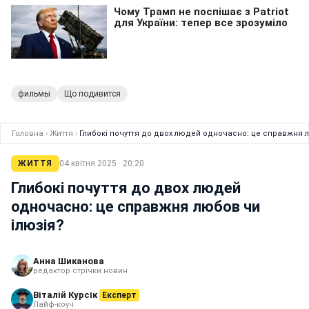
фильмы
Що подивится
Головна
›
Життя
›
Глибокі почуття до двох людей одночасно: це справжня л
ЖИТТЯ
04 квітня 2025 · 20:20
Глибокі почуття до двох людей
одночасно: це справжня любов чи
ілюзія?
Анна Шиканова
редактор стрічки новин
Віталій Курсік
Експерт
Лайф-коуч