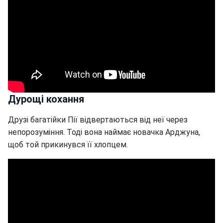
Дурощі кохання
Друзі багатійки Пії відвертаються від неї через
непорозуміння. Тоді вона наймає новачка Арджуна,
щоб той прикинувся її хлопцем.