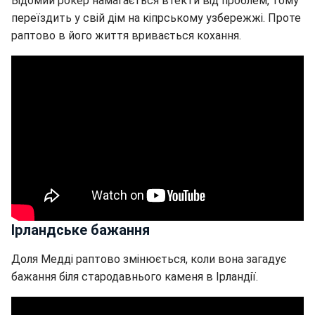
Відомий рокер намагається втекти від проблем, тому
переїздить у свій дім на кіпрському узбережжі. Проте
раптово в його життя вривається кохання.
Ірландське бажання
Доля Медді раптово змінюється, коли вона загадує
бажання біля стародавнього каменя в Ірландії.