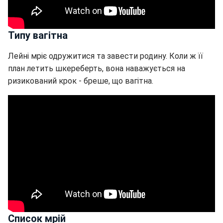
Типу вагітна
Лейні мріє одружитися та завести родину. Коли ж її
план летить шкереберть, вона наважується на
ризикований крок - бреше, що вагітна.
Список мрій