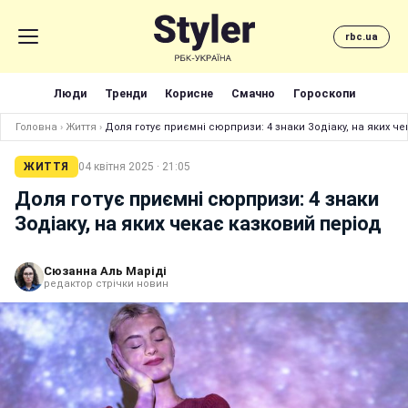
rbc.ua
Люди
Тренди
Корисне
Смачно
Гороскопи
Головна
›
Життя
›
Доля готує приємні сюрпризи: 4 знаки Зодіаку, на яких ч
ЖИТТЯ
04 квітня 2025 · 21:05
Доля готує приємні сюрпризи: 4 знаки
Зодіаку, на яких чекає казковий період
Сюзанна Аль Маріді
редактор стрічки новин