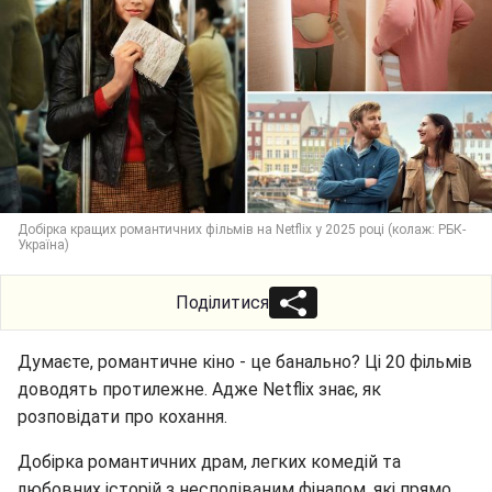
Добірка кращих романтичних фільмів на Netflix у 2025 році (колаж: РБК-
Україна)
Поділитися
Думаєте, романтичне кіно - це банально? Ці 20 фільмів
доводять протилежне. Адже Netflix знає, як
розповідати про кохання.
Добірка романтичних драм, легких комедій та
любовних історій з несподіваним фіналом, які прямо