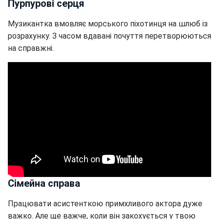
Пурпурові серця
Музикантка вмовляє морського піхотинця на шлюб із
розрахунку. З часом вдавані почуття перетворюються
на справжні.
Сімейна справа
Працювати асистенткою примхливого актора дуже
важко. Але ще важче, коли він закохується у твою