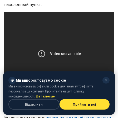
населенный пункт.
🍪
Ми використовуємо cookie
✕
Ми використовуємо файли cookie для аналізу трафіку та
персоналізації контенту. Прочитайте нашу Політику
конфіденційності.
Детальніше
Видео: YouTube / ShantiUniverse
Відхилити
Прийняти всі
Как сообщалось ранее, в декабре 2018 года над
Беринговым морем
произошел второй по мощности