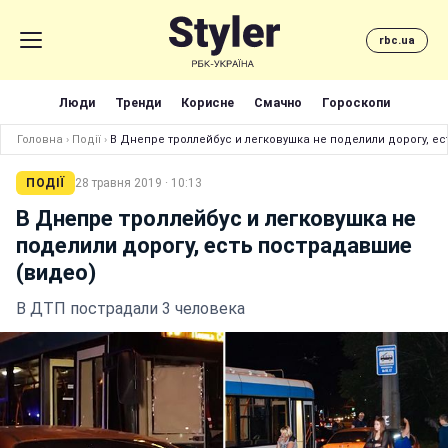
rbc.ua
Люди
Тренди
Корисне
Смачно
Гороскопи
Головна
›
Події
›
В Днепре троллейбус и легковушка не поделили дорогу, е
ПОДІЇ
28 травня 2019 · 10:13
В Днепре троллейбус и легковушка не
поделили дорогу, есть пострадавшие
(видео)
В ДТП пострадали 3 человека