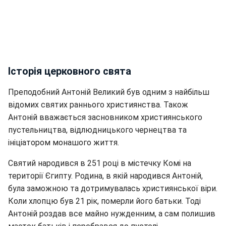
Історія церковного свята
Преподобний Антоній Великий був одним з найбільш
відомих святих раннього християнства. Також
Антоній вважається засновником християнського
пустельництва, відлюдницького чернецтва та
ініціатором монашого життя.
Святий народився в 251 році в містечку Комі на
території Єгипту. Родина, в якій народився Антоній,
була заможною та дотримувалась християнської віри.
Коли хлопцю був 21 рік, померли його батьки. Тоді
Антоній роздав все майно нужденним, а сам полишив