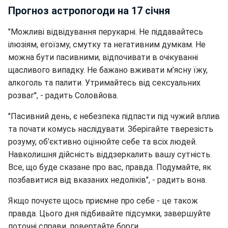
Прогноз астропогоди на 17 січня
"Можливі відвідування перукарні. Не піддавайтесь
ілюзіям, егоїзму, смутку та негативним думкам. Не
можна бути пасивними, відпочивати в очікуванні
щасливого випадку. Не бажано вживати м’ясну їжу,
алкоголь та палити. Утримайтесь від сексуальних
розваг", - радить Соловйова.
"Пасивний день, є небезпека підпасти під чужий вплив
та почати комусь наслідувати. Зберігайте тверезість
розуму, об’єктивно оцінюйте себе та всіх людей.
Навколишня дійсність віддзеркалить вашу сутність.
Все, що буде сказане про вас, правда. Подумайте, як
позбавитися від вказаних недоліків", - радить вона.
Якщо почуєте щось приємне про себе - це також
правда. Цього дня підбивайте підсумки, завершуйте
поточні справи, повертайте борги.