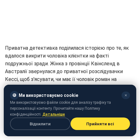
Приватна детективка поділилася історією про те, як
вдалося викрити чоловіка клієнтки на факті
подружньої зради. Жінка з провінції Квінсленд в
Австралії звернулася до приватної розслідувачки
Кессі, щоб з'ясувати, чи має її чоловік роман на
стороні.
🍪
Ми використовуємо cookie
✕
Під час розслідування з'ясувалося, що чоловік часто
Ми використовуємо файли cookie для аналізу трафіку та
відвідує Новий Південний Вельс. Детектив попросила
персоналізації контенту. Прочитайте нашу Політику
конфіденційності.
Детальніше
дружину перевірити банківський рахунок чоловіка та
з'ясувати, де саме він здійснював покупки останнім
Відхилити
Прийняти всі
часом - у ті дні, коли він був нібито "у відрядженні".