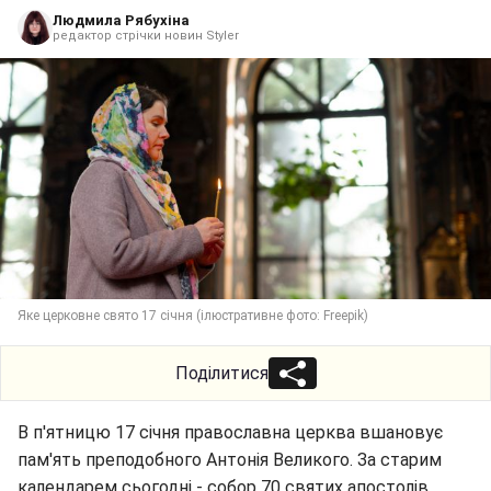
Людмила Рябухіна
редактор стрічки новин Styler
Яке церковне свято 17 січня (ілюстративне фото: Freepik)
Поділитися
В п'ятницю 17 січня православна церква вшановує
пам'ять преподобного Антонія Великого. За старим
календарем сьогодні - собор 70 святих апостолів.