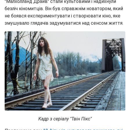
"Малхолланд Драйв" стали культовими і надихнули
безліч кіномитців. Він був справжнім новатором, який
не боявся експериментувати і створювати кіно, яке
змушувало глядачів задумуватися над сенсом життя.
Кадр з серіалу "Твін Пікс"