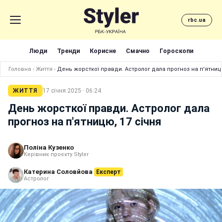
rbc.ua
Люди
Тренди
Корисне
Смачно
Гороскопи
Головна
›
Життя
›
День жорсткої правди. Астролог дала прогноз на п'ятницю
ЖИТТЯ
17 січня 2025 · 06:24
День жорсткої правди. Астролог дала
прогноз на п'ятницю, 17 січня
Поліна Кузенко
Керівник проєкту Styler
Катерина Соловйова
Експерт
Астролог