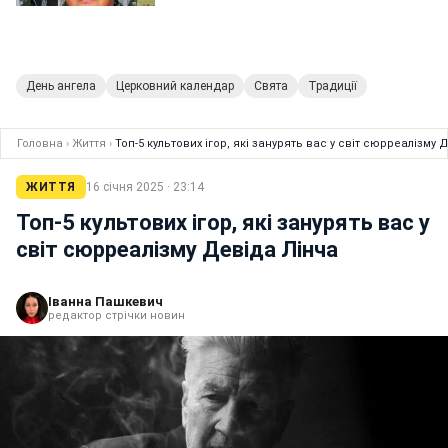
День ангела
Церковний календар
Свята
Традиції
Головна
›
Життя
›
Топ-5 культових ігор, які занурять вас у світ сюрреалізму 
ЖИТТЯ
16 січня 2025 · 23:14
Топ-5 культових ігор, які занурять вас у
світ сюрреалізму Девіда Лінча
Іванна Пашкевич
редактор стрічки новин