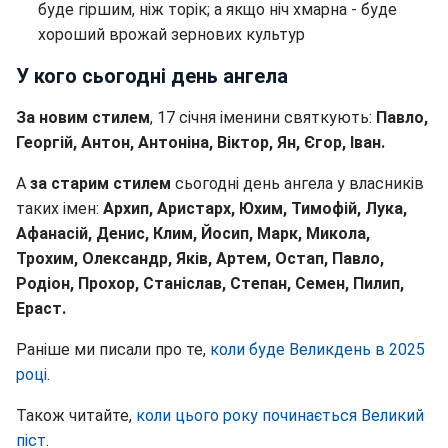
буде гіршим, ніж торік; а якщо ніч хмарна - буде
хороший врожай зернових культур
У кого сьогодні день ангела
За новим стилем
, 17 січня іменини святкують:
Павло,
Георгій, Антон, Антоніна, Віктор, Ян, Єгор, Іван.
А
за старим стилем
сьогодні день ангела у власників
таких імен:
Архип, Аристарх, Юхим, Тимофій, Лука,
Афанасій, Денис, Клим, Йосип, Марк, Микола,
Трохим, Олександр, Яків, Артем, Остап, Павло,
Родіон, Прохор, Станіслав, Степан, Семен, Пилип,
Ераст.
Раніше ми писали про те,
коли буде Великдень в 2025
році
.
Також читайте,
коли цього року починається Великий
піст
.