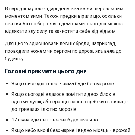
В народному календарі день вважався переломним
моментом зими. Також предки вірили що, оскільки
святий Антон боровся з демонами, сьогодні можна
відлякати злу силу та захистити себе від відьом.
Для цього здійснювали певні обряди, наприклад,
проводили ножем чи серпом по дорозі, яка вела до
будинку.
Головні прикмети цього дня
Якщо сьогодні тепло - зима буде без морозів
Якщо сьогодні вдалося помітити двох білок в
одному дуплі, або вранці голосно щебечуть синиці -
до тривалих і лютих морозів
17 січня йде сніг - весна буде пізньою
Якщо небо вночі безхмарне і видно місяць - врожай