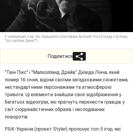
5 найкращих ігор, які передають атмосферу фільмів Лінча (кадр з фільму
"Що зробив Джек?")
Поділитися
"Твін Пікс" і "Малхолланд Драйв" Девіда Лінча, який
помер 16 січня, відомі своїми загадковими сюжетами,
нестандартними персонажами та атмосферою
тривоги. Ці елементи знайшли своє відображення у
багатьох відеоіграх, які прагнуть перенести гравців у
світ сюрреалістичних образів і несподіваних
поворотів.
РБК-Україна (проект Styler) пропонує топ-5 ігор, які