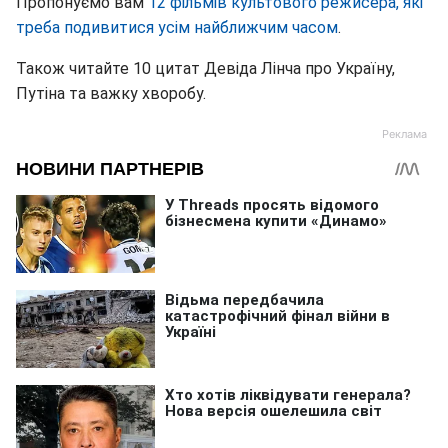
Пропонуємо вам
12 фільмів культового режисера, які
треба подивитися усім найближчим часом
.
Також читайте 10 цитат Девіда Лінча про Україну,
Путіна та важку хворобу.