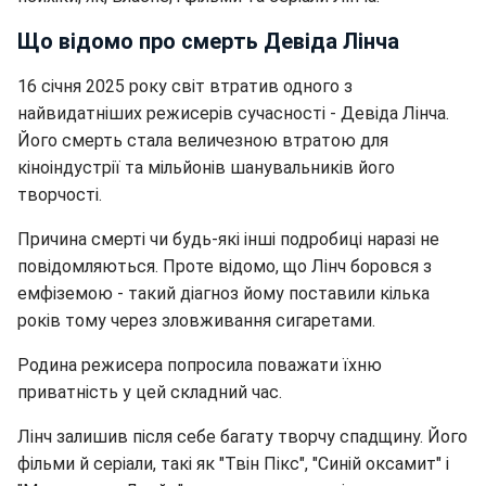
Що відомо про смерть Девіда Лінча
16 січня 2025 року світ втратив одного з
найвидатніших режисерів сучасності - Девіда Лінча.
Його смерть стала величезною втратою для
кіноіндустрії та мільйонів шанувальників його
творчості.
Причина смерті чи будь-які інші подробиці наразі не
повідомляються. Проте відомо, що Лінч боровся з
емфіземою - такий діагноз йому поставили кілька
років тому через зловживання сигаретами.
Родина режисера попросила поважати їхню
приватність у цей складний час.
Лінч залишив після себе багату творчу спадщину. Його
фільми й серіали, такі як "Твін Пікс", "Синій оксамит" і