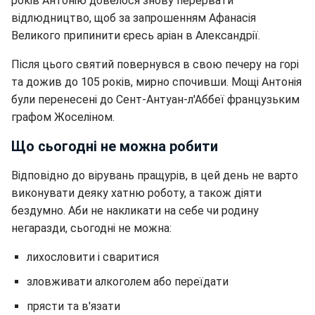
років Антонію довелося знову перервати
відлюдництво, щоб за запрошенням Афанасія
Великого припинити єресь аріан в Александрії.
Після цього святий повернувся в свою печеру на горі
та дожив до 105 років, мирно спочивши. Мощі Антонія
були перенесені до Сент-Антуан-л'Аббеї французьким
графом Жоселіном.
Що сьогодні не можна робити
Відповідно до вірувань пращурів, в цей день не варто
виконувати деяку хатню роботу, а також діяти
бездумно. Аби не накликати на себе чи родину
негаразди, сьогодні не можна:
лихословити і сваритися
зловживати алкоголем або переїдати
прясти та в'язати