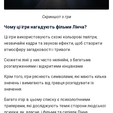
Скриншот з гри
Чому ці ігри нагадують фільми Лінча?
Ці ігри використовують схожі кольорові палітри,
незвичайні кадри та звукові ефекти, щоб створити
атмосферу загадковості і тривоги.
Сюжетні лінії у них часто нелінійні, з багатьма
розгалуженнями і відкритими кінцівками.
Крім того, ігри рясніють символами, які мають кілька
значень і вимагають від гравця розгадувати їх
значення.
Багато ігор в цьому списку є психологічними
трилерами, які досліджують темні сторони людської
психіки, як, власне, і фільми та серіали Лінча.