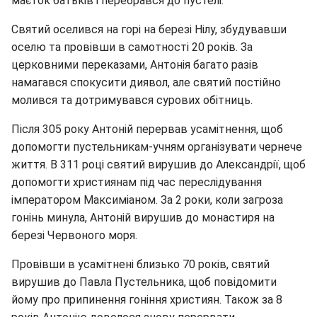
маєток батьків і перебрався до пустелі.
Святий оселився на горі на березі Нілу, збудувавши
оселю та провівши в самотності 20 років. За
церковними переказами, Антонія багато разів
намагався спокусити диявол, але святий постійно
молився та дотримувався сурових обітниць.
Після 305 року Антоній перервав усамітнення, щоб
допомогти пустельникам-учням організувати чернече
життя. В 311 році святий вирушив до Александрії, щоб
допомогти християнам під час переслідування
імператором Максиміаном. За 2 роки, коли загроза
гонінь минула, Антоній вирушив до монастиря на
березі Червоного моря.
Провівши в усамітнені близько 70 років, святий
вирушив до Павла Пустельника, щоб повідомити
йому про припинення гоніння християн. Також за 8