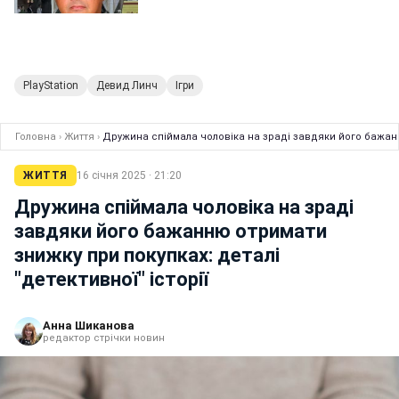
PlayStation
Девид Линч
Ігри
Головна
›
Життя
›
Дружина спіймала чоловіка на зраді завдяки його бажанню
ЖИТТЯ
16 січня 2025 · 21:20
Дружина спіймала чоловіка на зраді
завдяки його бажанню отримати
знижку при покупках: деталі
"детективної" історії
Анна Шиканова
редактор стрічки новин